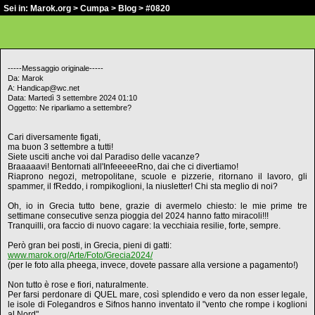
Sei in:
Marok.org
>
Cumpa
>
Blog
> #0820
-----Messaggio originale-----
Da: Marok
A: Handicap@wc.net
Data: Martedì 3 settembre 2024 01:10
Oggetto: Ne riparliamo a settembre?
Cari diversamente figati,
ma buon 3 settembre a tutti!
Siete usciti anche voi dal Paradiso delle vacanze?
Braaaaavi! Bentornati all'InfeeeeeRno, dai che ci divertiamo!
Riaprono negozi, metropolitane, scuole e pizzerie, ritornano il lavoro, gli
spammer, il fReddo, i rompikoglioni, la niusletter! Chi sta meglio di noi?
Oh, io in Grecia tutto bene, grazie di avermelo chiesto: le mie prime tre
settimane consecutive senza pioggia del 2024 hanno fatto miracoli!!!
Tranquilli, ora faccio di nuovo cagare: la vecchiaia resilie, forte, sempre.
Però gran bei posti, in Grecia, pieni di gatti:
www.marok.org/Arte/Foto/Grecia2024/
(per le foto alla pheega, invece, dovete passare alla versione a pagamento!)
Non tutto è rose e fiori, naturalmente.
Per farsi perdonare di QUEL mare, così splendido e vero da non esser legale,
le isole di Folegandros e Sifnos hanno inventato il "vento che rompe i koglioni
al Nord".