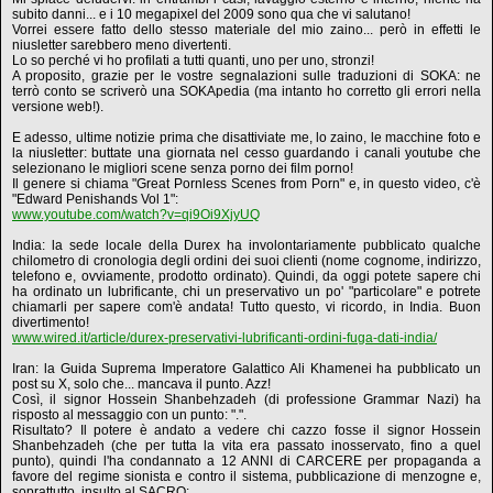
subito danni... e i 10 megapixel del 2009 sono qua che vi salutano!
Vorrei essere fatto dello stesso materiale del mio zaino... però in effetti le
niusletter sarebbero meno divertenti.
Lo so perché vi ho profilati a tutti quanti, uno per uno, stronzi!
A proposito, grazie per le vostre segnalazioni sulle traduzioni di SOKA: ne
terrò conto se scriverò una SOKApedia (ma intanto ho corretto gli errori nella
versione web!).
E adesso, ultime notizie prima che disattiviate me, lo zaino, le macchine foto e
la niusletter: buttate una giornata nel cesso guardando i canali youtube che
selezionano le migliori scene senza porno dei film porno!
Il genere si chiama "Great Pornless Scenes from Porn" e, in questo video, c'è
"Edward Penishands Vol 1":
www.youtube.com/watch?v=qi9Oi9XjyUQ
India: la sede locale della Durex ha involontariamente pubblicato qualche
chilometro di cronologia degli ordini dei suoi clienti (nome cognome, indirizzo,
telefono e, ovviamente, prodotto ordinato). Quindi, da oggi potete sapere chi
ha ordinato un lubrificante, chi un preservativo un po' "particolare" e potrete
chiamarli per sapere com'è andata! Tutto questo, vi ricordo, in India. Buon
divertimento!
www.wired.it/article/durex-preservativi-lubrificanti-ordini-fuga-dati-india/
Iran: la Guida Suprema Imperatore Galattico Ali Khamenei ha pubblicato un
post su X, solo che... mancava il punto. Azz!
Così, il signor Hossein Shanbehzadeh (di professione Grammar Nazi) ha
risposto al messaggio con un punto: ".".
Risultato? Il potere è andato a vedere chi cazzo fosse il signor Hossein
Shanbehzadeh (che per tutta la vita era passato inosservato, fino a quel
punto), quindi l'ha condannato a 12 ANNI di CARCERE per propaganda a
favore del regime sionista e contro il sistema, pubblicazione di menzogne e,
soprattutto, insulto al SACRO: