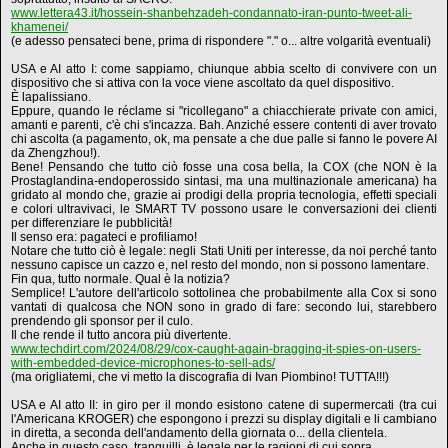
www.lettera43.it/hossein-shanbehzadeh-condannato-iran-punto-tweet-ali-
khamenei/
(e adesso pensateci bene, prima di rispondere "." o... altre volgarità eventuali)
USA e AI atto I: come sappiamo, chiunque abbia scelto di convivere con un
dispositivo che si attiva con la voce viene ascoltato da quel dispositivo.
È lapalissiano.
Eppure, quando le réclame si "ricollegano" a chiacchierate private con amici,
amanti e parenti, c'è chi s'incazza. Bah. Anziché essere contenti di aver trovato
chi ascolta (a pagamento, ok, ma pensate a che due palle si fanno le povere AI
da Zhengzhou!).
Bene! Pensando che tutto ciò fosse una cosa bella, la COX (che NON è la
Prostaglandina-endoperossido sintasi, ma una multinazionale americana) ha
gridato al mondo che, grazie ai prodigi della propria tecnologia, effetti speciali
e colori ultravivaci, le SMART TV possono usare le conversazioni dei clienti
per differenziare le pubblicità!
Il senso era: pagateci e profiliamo!
Notare che tutto ciò è legale: negli Stati Uniti per interesse, da noi perché tanto
nessuno capisce un cazzo e, nel resto del mondo, non si possono lamentare.
Fin qua, tutto normale. Qual è la notizia?
Semplice! L'autore dell'articolo sottolinea che probabilmente alla Cox si sono
vantati di qualcosa che NON sono in grado di fare: secondo lui, starebbero
prendendo gli sponsor per il culo.
Il che rende il tutto ancora più divertente.
www.techdirt.com/2024/08/29/cox-caught-again-bragging-it-spies-on-users-
with-embedded-device-microphones-to-sell-ads/
(ma origliatemi, che vi metto la discografia di Ivan Piombino! TUTTA!!!)
USA e AI atto II: in giro per il mondo esistono catene di supermercati (tra cui
l'Americana KROGER) che espongono i prezzi su display digitali e li cambiano
in diretta, a seconda dell'andamento della giornata o... della clientela.
Anche in questo caso, tranquilli, è legale per le ragioni di cui sopra.