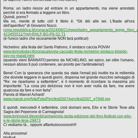
Roma: un ladro riesce ad entrare in un appartamento, ma viene arrestato
perché si era fermato a leggere un libro.
Quindi, porno?
Ma no, niente di tutto ciò! Il titolo è: "Gli dèi alle sei. L'Iliade all'ora
dell'aperitivo" di Giovanni Nucci.
roma.repubblica.it/cronaca/2024/08/21/news/ladro_appartamento_legge_libro_ar
423455511/?ref=RHLF-BG-P9-S2-T1
(è l'unico ladro che sicuramente NON farà politica!)
Nichelino: alla festa del Santo Patrono, il sindaco caccia POVIA!
www.torinotoday.it/cronaca/povia-cacciato-festa-nichelino-sindaco-tolardo-
gay-no-malati.html
(quando vieni BANNATO persino da NICHELINO, sei epico, sei oltre l'umano,
nessun abisso ti può contenere, sei pronto per l'antimateria!)
Bene! Con la speranza che questa sia stata l'email più inutile tra le millemila
che dovrete leggere in questi giorni, dispersa nel grande mucchio selvaggio di
"Re: ne riparliamo a settembre", è il momento di ricordare la massima più
importante: "La cosa più deliziosa non è non aver nulla da fare, ma avere
qualcosa da fare e non farla".
Parola di Marcel Achard!
www.marok.org/Arte/Foto/Percfest2007/percfest2007_g7946.jpg
E quindi, mercoledì 4 settembre, cioè domani sera, Elio e le Storie Tese alla
Sagra del Peperone di Carmagnola!
www.torinosud.it/eventi/carmagnola-sesta-edizione-del-foro-festival-con-elio-
e-le-storie-tese-29873
Ci vediamo là... oppure affankuloooooooh!!!
Alla prossima!
MaRoK