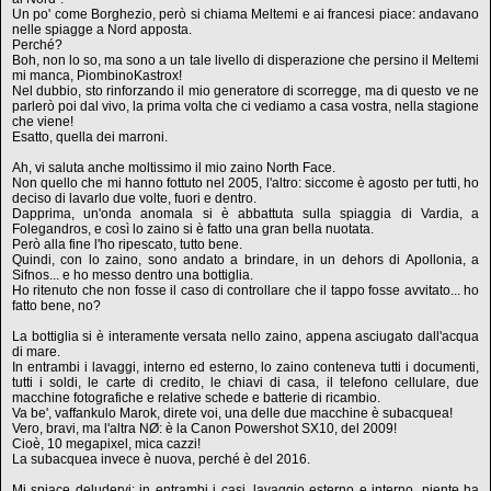
Un po' come Borghezio, però si chiama Meltemi e ai francesi piace: andavano
nelle spiagge a Nord apposta.
Perché?
Boh, non lo so, ma sono a un tale livello di disperazione che persino il Meltemi
mi manca, PiombinoKastrox!
Nel dubbio, sto rinforzando il mio generatore di scorregge, ma di questo ve ne
parlerò poi dal vivo, la prima volta che ci vediamo a casa vostra, nella stagione
che viene!
Esatto, quella dei marroni.
Ah, vi saluta anche moltissimo il mio zaino North Face.
Non quello che mi hanno fottuto nel 2005, l'altro: siccome è agosto per tutti, ho
deciso di lavarlo due volte, fuori e dentro.
Dapprima, un'onda anomala si è abbattuta sulla spiaggia di Vardia, a
Folegandros, e così lo zaino si è fatto una gran bella nuotata.
Però alla fine l'ho ripescato, tutto bene.
Quindi, con lo zaino, sono andato a brindare, in un dehors di Apollonia, a
Sifnos... e ho messo dentro una bottiglia.
Ho ritenuto che non fosse il caso di controllare che il tappo fosse avvitato... ho
fatto bene, no?
La bottiglia si è interamente versata nello zaino, appena asciugato dall'acqua
di mare.
In entrambi i lavaggi, interno ed esterno, lo zaino conteneva tutti i documenti,
tutti i soldi, le carte di credito, le chiavi di casa, il telefono cellulare, due
macchine fotografiche e relative schede e batterie di ricambio.
Va be', vaffankulo Marok, direte voi, una delle due macchine è subacquea!
Vero, bravi, ma l'altra NØ: è la Canon Powershot SX10, del 2009!
Cioè, 10 megapixel, mica cazzi!
La subacquea invece è nuova, perché è del 2016.
Mi spiace deludervi: in entrambi i casi, lavaggio esterno e interno, niente ha