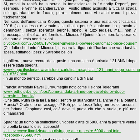
Sì, ormai la realtà ha superato la fantascienza: in "Minority Report", per
esempio, le vetrine sbandieravano il vostro ultimo acquisto a tutta la strada
solo guardandovi in faccia, però... almeno non vi cambiavano i prezzi
fischiettando!
Nel caso dell'americana Kroger, questo sistema è una realtà certificata dal
2018 (solo adesso è venuto alla ribalta perché qualcuno ha provato a
denunciarli, senza speranza perché, ripeto, è tutto legale), ma... non vi
preoccupate, il software è fornito da Microsoft! Quindi, c'è sempre la speranza
che pure questo non funzioni.
pivot-to-ai.com/2024/08/13/kroger-unveils-ai-powered-automatic-price-gouger/
(Col fatto che tanto è Microsoft, nascerà la figura dell'hacker che va a farvi la
spesa, editando i pezzi? Sarebbe bello!)
Inghilterra, nuovo record delle poste: una cartolina è arrivata 121 ANNI dopo
essere stata spedita.
www.leggo.it/esteri/news/mistero_cartolina_recapitata_121_anni_dopo_conte
8318767.html
(in un mondo perfetto, sarebbe una cartolina di Naja)
Francia: arrestato Pavel Durov, meglio noto come il signor Telegram!
www.redhotcyber.com/post/come-andata-a-finire-per-pavel-durov-dopo-
larresto-in-francia/
(Che dite, Putin ce la farà a fargli sentire la sua vicinanza, anche nella lontana
Francia? O almeno un assaggio? Boh, per adesso Telegram esiste ancora...
per fortuna! Fappiamo così, colà dove si puote ciò che si vuole, e più non
dimandare!)
Spagna: un uomo ha sminchiato un'opera d'arte di 6000 anni fa per fare venire
più bella la sua foto su facebook!
tech.everyeye.it/notizie/uomo-distrugge-arte-rupestre-6000-anni-foto-
facebook-735680.html
(a saperlo, l'avrei conservata nel mio zaino!)