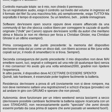
Controllo manuale totale: se è mio, non chiedo il permesso.
Su un registratore audio, esigo il controllo sul livello del volume in ingresso ed
il formato del file! Su una macchina foto, più semplicemente, esigo TUTTO! Ma
soprattutto il tempo di esposizione. Su un telefono, beh... potete immaginare.
Software: dev'essere open source oppure deve essere affiancato da una
community di fan che sbocca codice libero per correggere le cazzate di quello
originale ("chdk" per Canon) oppure dev'essere scritto da autori che meritano
stima e fiducia (e non mi riferisco per forza a Christian Ghisler, ma Christian
Ghisler è un ottimo esempio!).
Prima conseguenza del punto precedente: la memoria del dispositivo
dev'essere vista dal pc come un disco dati, con libero accesso ai file (una volta
copiati sul pc, il modo di smanettarci lo si trova. Sempre!).
Seconda conseguenza del punto precedente: il mio dispositivo non deve MAI
emettere suoni, luci, segnali e collegarsi ad una rete (di qualunque tipo) senza
il mio consenso! Ho avuto già una volta windows2000, gradirei non ripetere
l'esperienza.
In altre parole, il dispositivo deve ACCETTARE DI ESSERE SPENTO!
Quindi, lato hardware, è essenziale poter togliere facilmente la batteria.
Resistenza: dev'essere a prova di urti (ovviamente non si deve rompere, ma
non deve nemmeno saltare una registrazione!) e schizzi d'acqua (provateci voi
ad andare in giro con GRUMO e sperare che non piova!).
Autonomia: deve funzionare per un intero weekend senza lasciarmi a secco
(dev'essere possibile cambiare facilmente la batteria oppure ricaricarla con un
cavo STANDARD, non necessariamente quello "speciale" che avrei dovuto
essermi portato da casa prima di sapere che avrei passato un weekend fuori!).