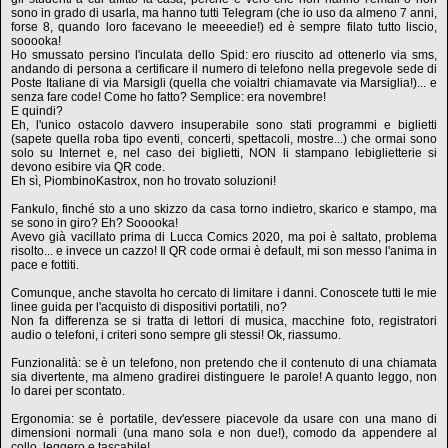
sono in grado di usarla, ma hanno tutti Telegram (che io uso da almeno 7 anni,
forse 8, quando loro facevano le meeeedie!) ed è sempre filato tutto liscio,
sooooka!
Ho smussato persino l'inculata dello Spid: ero riuscito ad ottenerlo via sms,
andando di persona a certificare il numero di telefono nella pregevole sede di
Poste Italiane di via Marsigli (quella che voialtri chiamavate via Marsiglia!)... e
senza fare code! Come ho fatto? Semplice: era novembre!
E quindi?
Eh, l'unico ostacolo davvero insuperabile sono stati programmi e biglietti
(sapete quella roba tipo eventi, concerti, spettacoli, mostre...) che ormai sono
solo su Internet e, nel caso dei biglietti, NON li stampano lebiglietterie si
devono esibire via QR code.
Eh sì, PiombinoKastrox, non ho trovato soluzioni!
Fankulo, finché sto a uno skizzo da casa torno indietro, skarico e stampo, ma
se sono in giro? Eh? Sooooka!
Avevo già vacillato prima di Lucca Comics 2020, ma poi è saltato, problema
risolto... e invece un cazzo! Il QR code ormai è default, mi son messo l'anima in
pace e fottiti.
Comunque, anche stavolta ho cercato di limitare i danni. Conoscete tutti le mie
linee guida per l'acquisto di dispositivi portatili, no?
Non fa differenza se si tratta di lettori di musica, macchine foto, registratori
audio o telefoni, i criteri sono sempre gli stessi! Ok, riassumo.
Funzionalità: se è un telefono, non pretendo che il contenuto di una chiamata
sia divertente, ma almeno gradirei distinguere le parole! A quanto leggo, non
lo darei per scontato.
Ergonomia: se è portatile, dev'essere piacevole da usare con una mano di
dimensioni normali (una mano sola e non due!), comodo da appendere al
collo, leggero e tascabile!