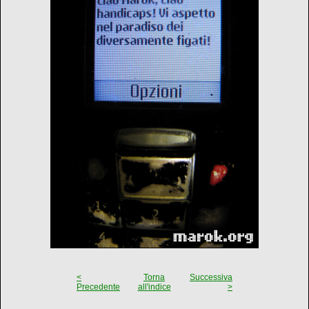
<
Torna
Successiva
Precedente
all'indice
>