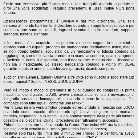
Costo non eccessivo: più è caro, meno siete tranquilli quando lo portate in
giro! Una volta soddisfatti i requisiti precedenti, il lusso inutile NON porta
fortuna.
Obsolescenza programmata: è BANNATA dal mio dizionario. Una sola
persona al mondo ha il diritto di decidere quando un oggetto è obsoleto, e per
combinazione sono io; quindi, ingressi standard, uscite standard, supporti
standard, batterie standard.
Infine, modalità di acquisto: il dispositivo va scelto seguendo le opinioni di
appassionati ed esperti, prodotto da manodopera mediamente felice, meglio
se non troppo lontana, acquistato da un negoziante di fiducia comodo da
raggiungere, che me lo lascia prendere in mano, accendere, usare, spegnerlo
e metterlo in tasca. Il dispositivo, non il negoziante. A meno che il dispositivo
non sia il negoziante. Lo stesso negoziante comodo e vicino mi DEVE
garantire qualche anno di assistenza e garanzia, ricambi compresi.
Tutto chiaro? Bene! E quindi? Quante altre volte sono riuscito a soddisfare tutti
questi requisiti? Spoiler: NESSUUUUUUUUNA!
Però c'è modo e modo di prenderla in culo: quando ho comprato la prima
macchina foto digitale, la A80, avevo chiesto aiuto su tutti i newsgroup di
fotografia possibili e immaginabili ricevendo sempre la stessa risposta: "Le
compatte sono tutte uguali, comprati una reflex!".
Per fortuna, mi era venuta l'idea geniale ed ero andato al negozio con JOCO,
usandolo come oracolo all'incontrario: gli facevo scegliere tipo, marca e
modello, seguendo il suo istinto... e poi andavo sempre dalla parte più lontana
possibile dello scaffale. Quindi, procedevo per raffinamenti successivi.
Ebbene, la ricorsione ha funzionato: la Canon Powershot A80 era la macchina
foto migliore in vendita quell'anno (per quella fascia di prezzo).
Restava solo l'assurdo limite dei 3 minuti per i video, che per fortuna avevo
corretto grazie al software libero della community CHDK.