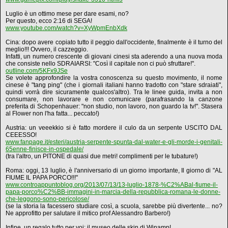
Luglio è un ottimo mese per dare esami, no?
Per questo, ecco 2:16 di SEGA!
www.youtube.com/watch?v=XyWpmEnbXdk
Cina: dopo avere copiato tutto il peggio dall'occidente, finalmente è il turno del
meglio!!! Ovvero, il cazzeggio.
Infatti, un numero crescente di giovani cinesi sta aderendo a una nuova moda
che consiste nello SDRAIARSI: "Così il capitale non ci può sfruttare!".
outline.com/5KFx9JSe
Se volete approfondire la vostra conoscenza su questo movimento, il nome
cinese è "tang ping" (che i giornali italiani hanno tradotto con "stare sdraiati",
quindi vorrà dire sicuramente qualcos'altro). Tra le linee guida, invita a non
consumare, non lavorare e non comunicare (parafrasando la canzone
preferita di Schopenhauer: "non studio, non lavoro, non guardo la tv!". Stasera
al Flower non l'ha fatta... peccato!)
Austria: un veeekkio si è fatto mordere il culo da un serpente USCITO DAL
CEEESSO!
www.fanpage.it/esteri/austria-serpente-spunta-dal-water-e-gli-morde-i-genitali-
65enne-finisce-in-ospedale/
(tra l'altro, un PITONE di quasi due metri! complimenti per le tubature!)
Roma: oggi, 13 luglio, è l'anniversario di un giorno importante, Il giorno di "AL
FIUME IL PAPA PORCO!!!"
www.controappuntoblog.org/2013/07/13/13-luglio-1878-%C2%ABal-fiume-il-
papa-porco%C2%BB-immagini-in-marcia-della-repubblica-romana-le-donne-
che-leggono-sono-pericolose/
(se la storia la facessero studiare così, a scuola, sarebbe più divertente... no?
Ne approfitto per salutare il mitico prof Alessandro Barbero!)
Infine, un regalo tutto per voi: il museo delle skin di Winamp!