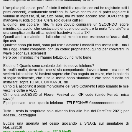
L'acquisto più epico, però, è stato il minidisc (quello con cui ho registrato tutti i
primi concerti), esattamente vent'anni fa. Avevo controllato di poter regolare il
volume in ingresso, sì, ok, tutto bene, ma mi sono accorto solo DOPO che gli
mancava l'uscita digitale. C'era solo quella cuffie!!!
E quindi, per copiare i file, mi son dovuto comprare un SECONDO lettore
minidisc da tavolo, che costava più di quello portatile... e la porta "digitale" era
una semplice uscita ottica, quindi trasferiva i dati a 1X!
Quanti anni a maledire il fatto che sui minidisc non esistesse un'uscita dati,
tipo usb.
Qualche anno più tardi, sono poi usciti davvero i modelli con uscita usb... ma i
file (.ogg) erano compressi con un codec proprietario, quindi per convertirli in
wave bisognava sclerare!!!
Però poi il minidisc me l'hanno fottuto, quindi tutto bene.
E quindi? Quanto sono contento del mio nuovo telefono?
In realtà molto, devo dire che si sta comportando davvero bene... ma non vi
svelerò tutto subito. Vi basterà sapere che l'ho pagato un cazzo, che la batteria
si toglie facilmente, che tutte le uscite sono standard e che sono riuscito ad
installarci sopra TOTAL COMMANDER!!!
Ci ho già ascoltato il prossimo volume del Vero Cofanetto Falso usando le mie
vecchie cuffie e VLC.
Ci ho già acCESSO al Flower Festival con QR code (Lindo Ferretti, mica
cazzi)!
E poi pensate... che... questo telefono... TELEFONA!!! Yeeeeeeeeeeeeeee!!!
Tutto il resto lo scoprirete solo vivendo fino alle foto del PercFest 2021; per
adesso... cazzeggio!
Buttate una giornata nel cesso giocando a SNAKE sul simulatore di
Nokia3310!
www.gamepix.com/play/snake-3310-html5