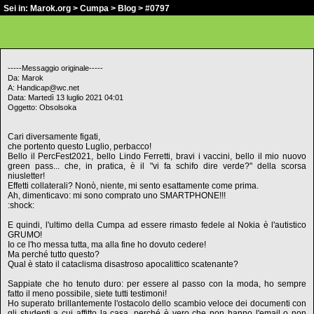
Sei in:
Marok.org
>
Cumpa
>
Blog
> #0797
-----Messaggio originale-----
Da: Marok
A: Handicap@wc.net
Data: Martedì 13 luglio 2021 04:01
Oggetto: Obsolsoka
Cari diversamente figati,
che portento questo Luglio, perbacco!
Bello il PercFest2021, bello Lindo Ferretti, bravi i vaccini, bello il mio nuovo
green pass... che, in pratica, è il "vi fa schifo dire verde?" della scorsa
niusletter!
Effetti collaterali? Nonò, niente, mi sento esattamente come prima.
Ah, dimenticavo: mi sono comprato uno SMARTPHONE!!!
:shock:
E quindi, l'ultimo della Cumpa ad essere rimasto fedele al Nokia è l'autistico
GRUMO!
Io ce l'ho messa tutta, ma alla fine ho dovuto cedere!
Ma perché tutto questo?
Qual è stato il cataclisma disastroso apocalittico scatenante?
Sappiate che ho tenuto duro: per essere al passo con la moda, ho sempre
fatto il meno possibile, siete tutti testimoni!
Ho superato brillantemente l'ostacolo dello scambio veloce dei documenti con
gli studenti a cui affitto la casa, perché è vero che non hanno l'email o non