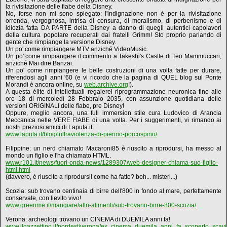
la rivisitazione delle fiabe della Disney.
No, forse non mi sono spiegato: l'indignazione non è per la rivisitazione
orrenda, vergognosa, intrisa di censura, di moralismo, di perbenismo e di
idiozia fatta DA PARTE della Disney a danno di quegli autentici capolavori
della cultura popolare recuperati dai fratelli Grimm! Sto proprio parlando di
gente che rimpiange la versione Disney.
Un po' come rimpiangere MTV anziché VideoMusic.
Un po' come rimpiangere il commento a Takeshi's Castle di Teo Mammuccari,
anziché Mai dire Banzai.
Un po' come rimpiangere le belle costruzioni di una volta fatte per durare,
riferendosi agli anni '60 (e vi ricordo che la pagina di QUEL blog sul Ponte
Morandi è ancora online, su
web.archive.org
!).
A questa élite di intellettuali regalerei riprogrammazione neuronica fino alle
ore 18 di mercoledì 28 Febbraio 2035, con assunzione quotidiana delle
versioni ORIGINALI delle fiabe, pre Disney!
Oppure, meglio ancora, una full immersion stile cura Ludovico di Arancia
Meccanica nelle VERE FIABE di una volta. Per i suggerimenti, vi rimando ai
nostri preziosi amici di Laputa.it:
www.laputa.it/blog/lultraviolenza-di-pierino-porcospino/
Filippine: un nerd chiamato Macaroni85 è riuscito a riprodursi, ha messo al
mondo un figlio e l'ha chiamato HTML.
www.r101.it/news/fuori-onda-news/1289307/web-designer-chiama-suo-figlio-
html.html
(davvero, è riuscito a riprodursi! come ha fatto? boh... misteri...)
Scozia: sub trovano centinaia di birre dell'800 in fondo al mare, perfettamente
conservate, con lievito vivo!
www.greenme.it/mangiare/altri-alimenti/sub-trovano-birre-800-scozia/
Verona: archeologi trovano un CINEMA di DUEMILA anni fa!
www.ilgazzettino.it/nordest/verona/ex_cinema_duemila_anni_fa_scoperto_scavi