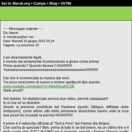
Sei in:
Marok.org
>
Cumpa
>
Blog
> #0796
-----Messaggio originale-----
Da: Marok
A: Handicap@wc.net
Data: Martedì 29 giugno 2021 03:24
Oggetto: La posizione 32
Cari diversamente figati,
il mondo sta lentamente ricominciando a girare come prima!
Prima quando? Quando faceva CAGARE!!!
Yeeeeeeeeeeeeeeeeeeeeeeeeeeeeeeeeeeeeeee!!!!!!!!!!!!!!
Dai che è ricominciata la musica dal vivo!
Tra poco riusciremo di nuovo a vedere spettacoli tipo questo:
www.youtube.com/watch?v=AMqNjLwNCOE
Siete pronti?
Nel dubbio, ho digitalizzato ancora due video, perché sokaaaaa!!!
Io sì che mi so divertire.
Grazie al prezioso contributo del Pastrano (quello Obliquo, diffidate dalle
imitazioni!), come ultimo atto della primavera domiciliare hanno visto la luce
due pezzi da (scusate la parola) NOVANTA!
Il primo è il videoclip ufficiale di "Sort a Fora" dei Farinei dla Brigna.
Che cos'ha di speciale? Beh, prima di tutto è un bel brano, ha un ottimo tiro e il
testo vuole dire "ESCI FUORI!" ed è normale, perché i Farinei l'hanno scritto