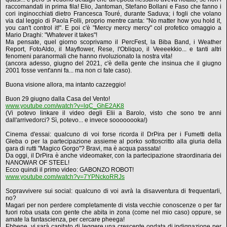
raccomandati in prima fila! Elio, Jantoman, Stefano Bollani e Faso che fanno i
cori inginocchiati dietro Francesca Touré, durante Saduva; i fogli che volano
via dal leggio di Paola Folli, proprio mentre canta: "No matter how you hold it,
you can't control it!". E poi c'è "Mercy mercy mercy" col profetico omaggio a
Mario Draghi: "Whatever it takes"!
Ma pensate, quel giorno scoprivamo il PercFest, la Biba Band, i Weather
Report, FotoAldo, il Mayflower, Rese, l'Obliquo, il Veeeekkio... e tanti altri
fenomeni paranormali che hanno rivoluzionato la nostra vita!
(ancora adesso, giugno del 2021, c'è della gente che insinua che il giugno
2001 fosse vent'anni fa... ma non ci fate caso).
Buona visione allora, ma intanto cazzeggio!
Buon 29 giugno dalla Casa del Vento!
www.youtube.com/watch?v=lqC_GhE2AK8
(Vi potevo linkare il video degli Elii a Barolo, visto che sono tre anni
dall'arrivedorci? Sì, potevo... e invece soooooooka!)
Cinema d'essai: qualcuno di voi forse ricorda il DrPira per i Fumetti della
Gleba o per la partecipazione assieme al porko sottoscritto alla giuria della
gara di rutti "Magico Gorgo"? Bravi, ma è acqua passata!
Da oggi, il DrPira è anche videomaker, con la partecipazione straordinaria dei
NANOWAR OF STEEL!
Ecco quindi il primo video: GABONZO ROBOT!
www.youtube.com/watch?v=7YPNckoRRJs
Sopravvivere sui social: qualcuno di voi avrà la disavventura di frequentarli,
no?
Magari per non perdere completamente di vista vecchie conoscenze o per far
fuori roba usata con gente che abita in zona (come nel mio caso) oppure, se
amate la fantascienza, per cercare pheega!
Ebbene, vi sarà capitato di leggere una crescente ondata di indignazione per