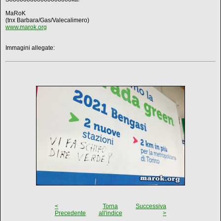
MaRoK
(tnx Barbara/Gas/Valecalimero)
www.marok.org
Immagini allegate:
<
Torna
Successiva
Precedente
all'indice
>