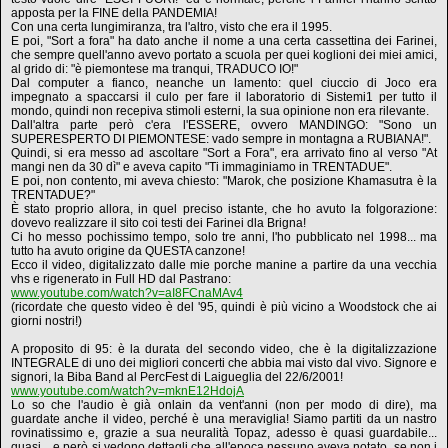
apposta per la FINE della PANDEMIA!
Con una certa lungimiranza, tra l'altro, visto che era il 1995.
E poi, "Sort a fora" ha dato anche il nome a una certa cassettina dei Farinei,
che sempre quell'anno avevo portato a scuola per quei koglioni dei miei amici,
al grido di: "è piemontese ma tranqui, TRADUCO IO!"
Dal computer a fianco, neanche un lamento: quel ciuccio di Joco era
impegnato a spaccarsi il culo per fare il laboratorio di Sistemi1 per tutto il
mondo, quindi non recepiva stimoli esterni, la sua opinione non era rilevante.
Dall'altra parte però c'era l'ESSERE, ovvero MANDINGO: "Sono un
SUPERESPERTO DI PIEMONTESE: vado sempre in montagna a RUBIANA!".
Quindi, si era messo ad ascoltare "Sort a Fora", era arrivato fino al verso "At
mangi nen da 30 dì" e aveva capito "Ti immaginiamo in TRENTADUE".
E poi, non contento, mi aveva chiesto: "Marok, che posizione Khamasutra è la
TRENTADUE?"
È stato proprio allora, in quel preciso istante, che ho avuto la folgorazione:
dovevo realizzare il sito coi testi dei Farinei dla Brigna!
Ci ho messo pochissimo tempo, solo tre anni, l'ho pubblicato nel 1998... ma
tutto ha avuto origine da QUESTA canzone!
Ecco il video, digitalizzato dalle mie porche manine a partire da una vecchia
vhs e rigenerato in Full HD dal Pastrano:
www.youtube.com/watch?v=aI8FCnaMAv4
(ricordate che questo video è del '95, quindi è più vicino a Woodstock che ai
giorni nostri!)
A proposito di 95: è la durata del secondo video, che è la digitalizzazione
INTEGRALE di uno dei migliori concerti che abbia mai visto dal vivo. Signore e
signori, la Biba Band al PercFest di Laigueglia del 22/6/2001!
www.youtube.com/watch?v=mknE12HdojA
Lo so che l'audio è già onlain da vent'anni (non per modo di dire), ma
guardate anche il video, perché è una meraviglia! Siamo partiti da un nastro
rovinatissimo e, grazie a sua neuralità Topaz, adesso è quasi guardabile...
quasi... e però si vedono dettagli che all'epoca nessuno aveva notato, se non i