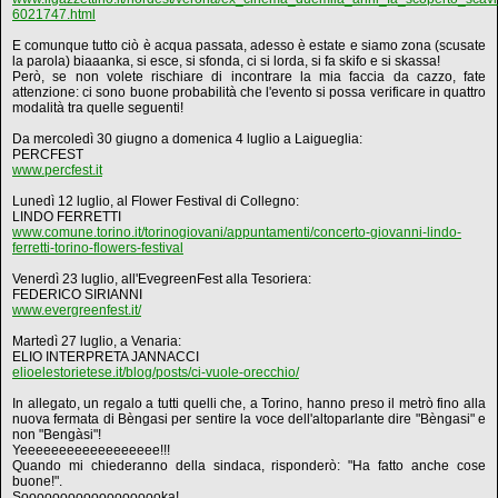
6021747.html
E comunque tutto ciò è acqua passata, adesso è estate e siamo zona (scusate
la parola) biaaanka, si esce, si sfonda, ci si lorda, si fa skifo e si skassa!
Però, se non volete rischiare di incontrare la mia faccia da cazzo, fate
attenzione: ci sono buone probabilità che l'evento si possa verificare in quattro
modalità tra quelle seguenti!
Da mercoledì 30 giugno a domenica 4 luglio a Laigueglia:
PERCFEST
www.percfest.it
Lunedì 12 luglio, al Flower Festival di Collegno:
LINDO FERRETTI
www.comune.torino.it/torinogiovani/appuntamenti/concerto-giovanni-lindo-
ferretti-torino-flowers-festival
Venerdì 23 luglio, all'EvegreenFest alla Tesoriera:
FEDERICO SIRIANNI
www.evergreenfest.it/
Martedì 27 luglio, a Venaria:
ELIO INTERPRETA JANNACCI
elioelestorietese.it/blog/posts/ci-vuole-orecchio/
In allegato, un regalo a tutti quelli che, a Torino, hanno preso il metrò fino alla
nuova fermata di Bèngasi per sentire la voce dell'altoparlante dire "Bèngasi" e
non "Bengàsi"!
Yeeeeeeeeeeeeeeeeee!!!
Quando mi chiederanno della sindaca, risponderò: "Ha fatto anche cose
buone!".
Sooooooooooooooooooka!