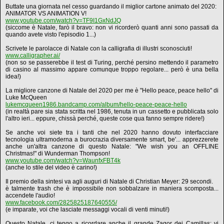
Buttate una giornata nel cesso guardando il miglior cartone animato del 2020:
ANIMATOR VS ANIMATION V!
www.youtube.com/watch?v=TF9I1GxNdJQ
(siccome è Natale, farò il bravo: non vi ricorderò quanti anni sono passati da
quando avete visto l'episodio 1...)
Scrivete le parolacce di Natale con la calligrafia di illustri sconosciuti!
www.calligrapher.ai/
(non so se passerebbe il test di Turing, perché persino mettendo il parametro
di casino al massimo appare comunque troppo regolare... però è una bella
idea!)
La migliore canzone di Natale del 2020 per me è "Hello peace, peace hello" di
Luke McQueen
lukemcqueen1986.bandcamp.com/album/hello-peace-peace-hello
(in realtà pare sia stata scritta nel 1986, tenuta in un cassetto e pubblicata solo
l'altro ieri... eppure, chissà perché, queste cose qua fanno sempre ridere!)
Se anche voi siete tra i tanti che nel 2020 hanno dovuto interfacciare
tecnologia ultramoderna a burocrazia diversamente smart, be'... apprezzerete
anche un'altra canzone di questo Natale: "We wish you an OFFLINE
Christmas!" di Wunderman Thompson!
www.youtube.com/watch?v=WaunfxFBT4k
(anche lo stile del video è carino!)
Il premio della sintesi va agli auguri di Natale di Christian Meyer: 29 secondi.
è talmente trash che è impossibile non sobbalzare in maniera scomposta...
accendete l'audio!
www.facebook.com/2825825187640555/
(e imparate, voi che lasciate messaggi vocali di venti minuti!)
Questo Natale, ci tengo a ricordare anche il grande Zagor dei Camillas: vi