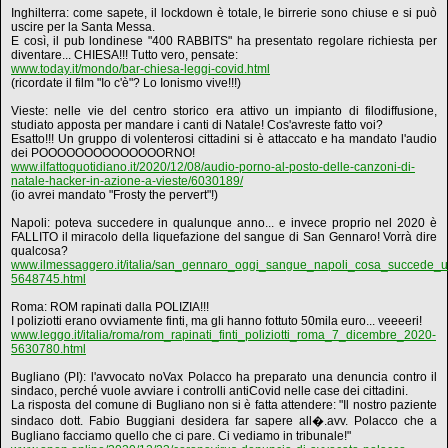
Inghilterra: come sapete, il lockdown è totale, le birrerie sono chiuse e si può
uscire per la Santa Messa.
E così, il pub londinese "400 RABBITS" ha presentato regolare richiesta per
diventare... CHIESA!!! Tutto vero, pensate:
www.today.it/mondo/bar-chiesa-leggi-covid.html
(ricordate il film "Io c'è"? Lo Ionismo vive!!!)
Vieste: nelle vie del centro storico era attivo un impianto di filodiffusione,
studiato apposta per mandare i canti di Natale! Cos'avreste fatto voi?
Esatto!!! Un gruppo di volenterosi cittadini si è attaccato e ha mandato l'audio
dei POOOOOOOOOOOOOORNO!
www.ilfattoquotidiano.it/2020/12/08/audio-porno-al-posto-delle-canzoni-di-
natale-hacker-in-azione-a-vieste/6030189/
(io avrei mandato "Frosty the pervert"!)
Napoli: poteva succedere in qualunque anno... e invece proprio nel 2020 è
FALLITO il miracolo della liquefazione del sangue di San Gennaro! Vorrà dire
qualcosa?
www.ilmessaggero.it/italia/san_gennaro_oggi_sangue_napoli_cosa_succede_
5648745.html
Roma: ROM rapinati dalla POLIZIA!!!
I poliziotti erano ovviamente finti, ma gli hanno fottuto 50mila euro... veeeeri!
www.leggo.it/italia/roma/rom_rapinati_finti_poliziotti_roma_7_dicembre_2020-
5630780.html
Bugliano (PI): l'avvocato noVax Polacco ha preparato una denuncia contro il
sindaco, perché vuole avviare i controlli antiCovid nelle case dei cittadini.
La risposta del comune di Bugliano non si è fatta attendere: "Il nostro paziente
sindaco dott. Fabio Buggiani desidera far sapere all�.avv. Polacco che a
Bugliano facciamo quello che ci pare. Ci vediamo in tribunale!"