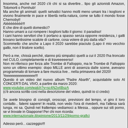
Insomma, anche nel 2020 c'è chi si sa divertire... tipo gli azionisti Amazon,
Totomorti o Pornhub!
Ma anche gli animali: quelli selvatici hanno molti meno umani tra i koglioni e
vivono finalmente in pace e libertà nella natura, come se tutto il mondo fosse
Chernobyl!
Aléééééééé!!!
E che dire di quelli domestici?
Hanno umani a cui rompere i koglioni tutto il giorno: il paradiso!
I cani hanno servitori che li portano a spasso senza opporre resistenza, i gatti
trovano tantissime scatole di cartone, cosa volere di più dalla vita?
Scommetto che anche a Lapo il 2020 sarebbe piaciuto (Lapo il mio vecchio
gatto, non il tiratore scelto).
Però a me, chissà perché, stanno più simpatici quelli a cui il 2020 l'ha troncato
nel CULO, completamente e di traveeeeerso!
Non mi riferisco per forza alle Trombe di Falloppio, ma le Trombe di Falloppio
sono un ottimo esempio: dopo MILLE anni di assenza dalle scene, avevano
programmato di tornare a fare musica live... nella primavera del 2020!
Yeeeeeeeeeeeeeee!!!
Questo è un video del nuovo album "Padre Abarth", acquistabile solo AI
CONCERTI DAL VIVO, a partire da marzo 2020:
www.youtube.com/watch?v=sc4N2x4BszA
(c'è ancora scritto così nella descrizione del video, quindi io ci credo)
Se avete bisogno di consigli, oroscopi, previsioni del tempo, vi giro il loro
contatto... fatemi sapere! In realtà, non vedo l'ora di rivederli, ma l'attesa sarà
lunga, mi sa. Quindi nel frattempo vediamoci a Messa... oppure sui siti porno,
se vi trovate in Giappone! Per chi non ricorda:
www.internazionale.it/opinione/2013/11/29/porno-grafici
Adesso però... cazzeggio!!!