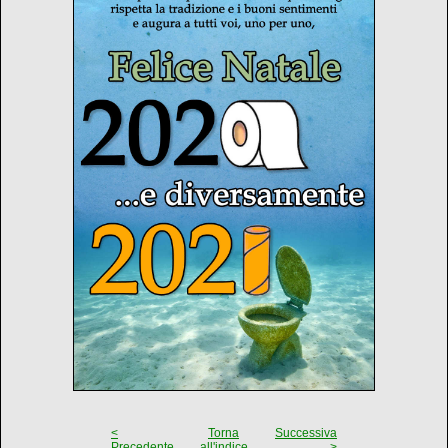
<
Torna
Successiva
Precedente
all'indice
>