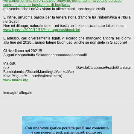
www.open.online/2020/12/23/coronavirus-denuncia-di-avvocato-polacco-
contro-il-comune-inesistente-di-bugliano/
(mi sembra che i noVax siano in ottime mani... continuate così!)
E infine, un'ultima parola per la tenera storia d'amore tra l'informatica e l'Italia
nel 2020!
Non mi dilungo, naturalmente... mi basta un link per raccontare tutto il resto:
www.ilpost.it/2020/12/16/finte-app-cashback-io/
E adesso, cari diversamente figati, vi ricordo che mancano ancora sei giorni
alla fine del 2020... quindi fatene buon uso, anche se non siete in Giappone!
Ci rivediamo nel 2021!!!
Auguri e soprattutto Sokaaaaaaaaaaaaaaaaaaaa!!!
MaRoK
(tnx DavideCalabrese/Frash/Gianluigi
Bombatomica/Giosef/Mandingo/Manzo/Max
Kava/Miguel/M__nuel/Valecalimero)
www.marok.org
Immagini allegate: