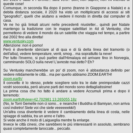
queste cose!
Comunque, in seconda fila dopo il porno (tranne in Giappone a Natale) e a
debita distanza sociale, il 2020 ha visto un moltiplicarsi di accessi ai siti
"geografici", quelli che aiutano a vedere il mondo in diretta dal computer di
casa.
Ve ne ho già linkati alcuni nelle precedenti niusletter... quindi per Natale
mantengo la tradizione con le mappe satellitari in 4d di Ventusky, che
permettono di vedere il mondo da un satellite che viaggia nel tempo, a partire
dal 2002 fino alla diretta!
www.ventusky.com
Attenzione: non è porno!
Però è divertente sbirciare al di qua e di là della linea del tramonto (o
dell'alba), vedere temperature, venti, smog... ma soprattutto la neve!
Per tutto l'inverno, si può partire dall'Himalaya ed arrivare fino in Norvegia,
camminando SOLO sulla neve! L'avreste mai detto? Eh?
Su Ventusky mancherebbe un po' di zoom, non è abbastanza definito per
vedere nitidamente le città... ma per quello abbiamo ZOOM.EARTH!
zoom.earth/
Il concetto è lo stesso, potete scegliere solo tra le date preimpostate cazzi
vostri soooooka, però alcune parti del mondo sono dettagliatissime!
La prima cosa che ho fatto è andare a vedere Accumuli prima e dopo il
terremoto:
zoom.earth/#view=42.702981,13.265055,18z
(No, le Torri Gemelle non ci sono... e neanche i Buddha di Bamiyan, non arriva
così indietro! Siete voi che siete veeeeeekki!)
Un'altra cosa divertente è vedere il cambiamento della linea di costa, nelle
spiagge di sabbia, tra un anno e l'altro.
Si vede anche il molo di Laigueglia mentre fa enlarge.
Invece le città cinesi, che sarebbero le più interessanti in assoluto, sembrano
quasi completamente taroccate... peccato.