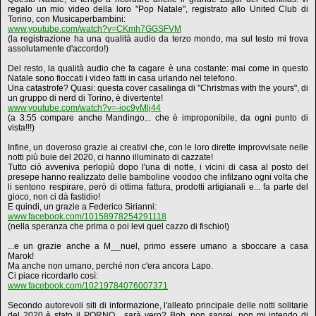
regalo un mio video della loro "Pop Natale", registrato allo United Club di
Torino, con Musicaperbambini:
www.youtube.com/watch?v=CKmh7GGSFVM
(la registrazione ha una qualità audio da terzo mondo, ma sul testo mi trova
assolutamente d'accordo!)
Del resto, la qualità audio che fa cagare è una costante: mai come in questo
Natale sono fioccati i video fatti in casa urlando nel telefono.
Una catastrofe? Quasi: questa cover casalinga di "Christmas with the yours", di
un gruppo di nerd di Torino, è divertente!
www.youtube.com/watch?v=-ioc9yMlj44
(a 3:55 compare anche Mandingo... che è improponibile, da ogni punto di
vista!!!)
Infine, un doveroso grazie ai creativi che, con le loro dirette improvvisate nelle
notti più buie del 2020, ci hanno illuminato di cazzate!
Tutto ciò avveniva perlopiù dopo l'una di notte, i vicini di casa al posto del
presepe hanno realizzato delle bamboline voodoo che infilzano ogni volta che
li sentono respirare, però di ottima fattura, prodotti artigianali e... fa parte del
gioco, non ci dà fastidio!
E quindi, un grazie a Federico Sirianni:
www.facebook.com/10158978254291118
(nella speranza che prima o poi levi quel cazzo di fischio!)
...e un grazie anche a M__nuel, primo essere umano a sboccare a casa
Marok!
Ma anche non umano, perché non c'era ancora Lapo.
Ci piace ricordarlo così:
www.facebook.com/10219784076007371
Secondo autorevoli siti di informazione, l'alleato principale delle notti solitarie
del 2020 è stato il PORNO... sarà vero? Boh, non saprei, non mi intendo di