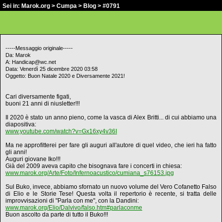
Sei in:
Marok.org
>
Cumpa
>
Blog
> #0791
-----Messaggio originale-----
Da: Marok
A: Handicap@wc.net
Data: Venerdì 25 dicembre 2020 03:58
Oggetto: Buon Natale 2020 e Diversamente 2021!
Cari diversamente figati,
buoni 21 anni di niusletter!!!
Il 2020 è stato un anno pieno, come la vasca di Alex Britti... di cui abbiamo una
diapositiva:
www.youtube.com/watch?v=Gx16xy4v36I
Ma ne approfitterei per fare gli auguri all'autore di quel video, che ieri ha fatto
gli anni!
Auguri giovane Iko!!!
Già del 2009 aveva capito che bisognava fare i concerti in chiesa:
www.marok.org/Arte/Foto/Infernoacustico/cumiana_s76153.jpg
Sul Buko, invece, abbiamo sfornato un nuovo volume del Vero Cofanetto Falso
di Elio e le Storie Tese! Questa volta il repertorio è recente, si tratta delle
improvvisazioni di "Parla con me", con la Dandini:
www.marok.org/Elio/Dalvivo/falso.htm#parlaconme
Buon ascolto da parte di tutto il Buko!!!