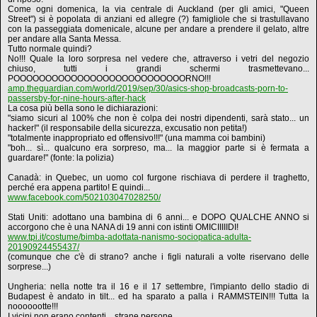
Come ogni domenica, la via centrale di Auckland (per gli amici, "Queen
Street") si è popolata di anziani ed allegre (?) famigliole che si trastullavano
con la passeggiata domenicale, alcune per andare a prendere il gelato, altre
per andare alla Santa Messa.
Tutto normale quindi?
No!!! Quale la loro sorpresa nel vedere che, attraverso i vetri del negozio
chiuso, tutti i grandi schermi trasmettevano...
POOOOOOOOOOOOOOOOOOOOOOOOOOORNO!!!
amp.theguardian.com/world/2019/sep/30/asics-shop-broadcasts-porn-to-
passersby-for-nine-hours-after-hack
La cosa più bella sono le dichiarazioni:
"siamo sicuri al 100% che non è colpa dei nostri dipendenti, sarà stato... un
hacker!" (il responsabile della sicurezza, excusatio non petita!)
"totalmente inappropriato ed offensivo!!!" (una mamma coi bambini)
"boh... sì... qualcuno era sorpreso, ma... la maggior parte si è fermata a
guardare!" (fonte: la polizia)
Canadà: in Quebec, un uomo col furgone rischiava di perdere il traghetto,
perché era appena partito! E quindi...
www.facebook.com/502103047028250/
Stati Uniti: adottano una bambina di 6 anni... e DOPO QUALCHE ANNO si
accorgono che è una NANA di 19 anni con istinti OMICIIIIIDI!
www.tpi.it/costume/bimba-adottata-nanismo-sociopatica-adulta-
20190924455437/
(comunque che c'è di strano? anche i figli naturali a volte riservano delle
sorprese...)
Ungheria: nella notte tra il 16 e il 17 settembre, l'impianto dello stadio di
Budapest è andato in tilt... ed ha sparato a palla i RAMMSTEIN!!! Tutta la
nooooootte!!!
I vicini non erano contenti... strane persone.