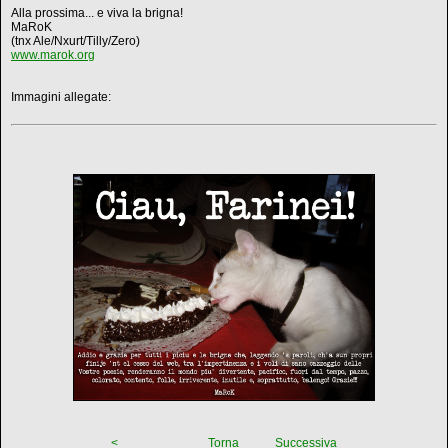
Alla prossima... e viva la brigna!
MaRoK
(tnx Ale/Nxurt/Tilly/Zero)
www.marok.org
Immagini allegate:
<
Torna
Successiva