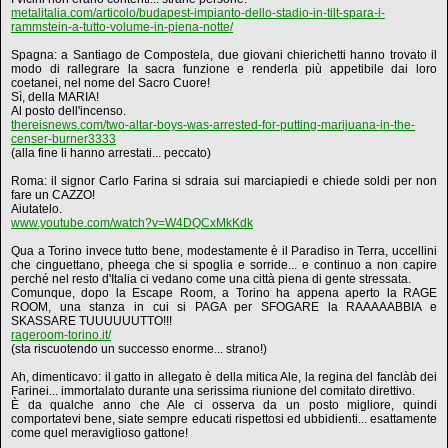
metalitalia.com/articolo/budapest-impianto-dello-stadio-in-tilt-spara-i-
rammstein-a-tutto-volume-in-piena-notte/
Spagna: a Santiago de Compostela, due giovani chierichetti hanno trovato il
modo di rallegrare la sacra funzione e renderla più appetibile dai loro
coetanei, nel nome del Sacro Cuore!
Sì, della MARIA!
Al posto dell'incenso.
thereisnews.com/two-altar-boys-was-arrested-for-putting-marijuana-in-the-
censer-burner3333
(alla fine li hanno arrestati... peccato)
Roma: il signor Carlo Farina si sdraia sui marciapiedi e chiede soldi per non
fare un CAZZO!
Aiutatelo.
www.youtube.com/watch?v=W4DQCxMkKdk
Qua a Torino invece tutto bene, modestamente è il Paradiso in Terra, uccellini
che cinguettano, pheega che si spoglia e sorride... e continuo a non capire
perché nel resto d'Italia ci vedano come una città piena di gente stressata.
Comunque, dopo la Escape Room, a Torino ha appena aperto la RAGE
ROOM, una stanza in cui si PAGA per SFOGARE la RAAAAABBIA e
SKASSARE TUUUUUUTTO!!!
rageroom-torino.it/
(sta riscuotendo un successo enorme... strano!)
Ah, dimenticavo: il gatto in allegato è della mitica Ale, la regina del fanclàb dei
Farinei... immortalato durante una serissima riunione del comitato direttivo.
È da qualche anno che Ale ci osserva da un posto migliore, quindi
comportatevi bene, siate sempre educati rispettosi ed ubbidienti... esattamente
come quel meraviglioso gattone!