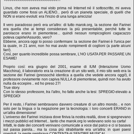
Linus, che non aveva mai visto prima né Internet né il sottoscritto, mi aveva
guardato come fossi un ALIENO... però di un pianeta speciale, di quelli che
NON si erano evoluti: era l'inizio di una lunga amicizia!
Il vero paradosso però era un'altro: di tutto marok.org, la sezione dei Farinei
era quella che ai tempi consideravo la più presentabile, perché tutte le
parolacce erano in piemontese... quindi nessun rompicoglioni cagacazzo
poteva capirle!Assurdo, vero?
Ebbene, ancora oggi lo posso confermare: la sezione dei Farinei è l'unica per
la quale, in 21 anni, non ho mai avuto rompimenti di coglioni (a parte alcuni
fan!).
Così, per quanto incredibile possa sembrare, L'HO USATA PER PASSARE UN
ESAME!
Proprio così: era giugno del 2001, esame di IUM (Interazione Uomo
Macchina), il laboratorio era la creazione di un sito web, il mio sito web era la
sezione dei Farinei (pressoché identica a quella che vedete ancora oggi!), il
professore ovviamente non capiva NULLA di piemontese, quindi non ha avuto
nulla da eccepire... ed ho preso 27!
True story.
Con lo stesso professore, tra l'altro, ho fatto anche la tesi: SPREGIO elevato a
SPREGIO!
Per il resto, i Farinei sembravano davvero creature di un altro mondo... e non
solo per la lingua o la negazione per la tecnologia: i loro concerti ERANO in
un'altra dimensione!
L'universo dei Farinei iniziava dove finiva la nostra realtà, dove si spegnevano
i mezzi pubblici ed Internet... tanto che marok.org lo vedevano solo su carta!
Infatti, le date dei concerti venivano comunicate a voce dal palco e ci si basava
sul passa parola... ma la cosa più strabiliante era un'altra: in quei paesi
sperduti, la gente sembrava CONTENTA di SENTIRE MUSICA!