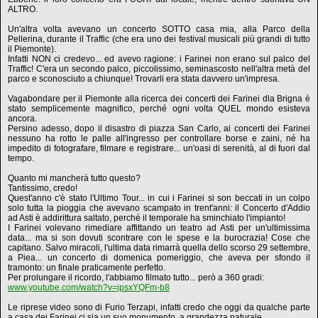
ALTRO.
Un'altra volta avevano un concerto SOTTO casa mia, alla Parco della
Pellerina, durante il Traffic (che era uno dei festival musicali più grandi di tutto
il Piemonte).
Infatti NON ci credevo... ed avevo ragione: i Farinei non erano sul palco del
Traffic! C'era un secondo palco, piccolissimo, seminascosto nell'altra metà del
parco e sconosciuto a chiunque! Trovarli era stata davvero un'impresa.
Vagabondare per il Piemonte alla ricerca dei concerti dei Farinei dla Brigna è
stato semplicemente magnifico, perché ogni volta QUEL mondo esisteva
ancora.
Persino adesso, dopo il disastro di piazza San Carlo, ai concerti dei Farinei
nessuno ha rotto le palle all'ingresso per controllare borse e zaini, né ha
impedito di fotografare, filmare e registrare... un'oasi di serenità, al di fuori dal
tempo.
Quanto mi mancherà tutto questo?
Tantissimo, credo!
Quest'anno c'è stato l'Ultimo Tour... in cui i Farinei si son beccati in un colpo
solo tutta la pioggia che avevano scampato in trent'anni: il Concerto d'Addio
ad Asti è addirittura saltato, perché il temporale ha sminchiato l'impianto!
I Farinei volevano rimediare affittando un teatro ad Asti per un'ultimissima
data... ma si son dovuti scontrare con le spese e la burocrazia! Cose che
capitano. Salvo miracoli, l'ultima data rimarrà quella dello scorso 29 settembre,
a Piea... un concerto di domenica pomeriggio, che aveva per sfondo il
tramonto: un finale praticamente perfetto.
Per prolungare il ricordo, l'abbiamo filmato tutto... però a 360 gradi:
www.youtube.com/watch?v=jpsxYQFm-b8
Le riprese video sono di Furio Terzapi, infatti credo che oggi da qualche parte
a casa dei Farinei ci sia un suo monumento, a grandezza naturale.