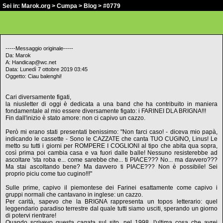
Sei in:
Marok.org
>
Cumpa
>
Blog
> #0779
-----Messaggio originale-----
Da: Marok
A: Handicap@wc.net
Data: Lunedì 7 ottobre 2019 03:45
Oggetto: Ciau balenghi!
Cari diversamente figati,
la niusletter di oggi è dedicata a una band che ha contribuito in maniera
fondamentale al mio essere diversamente figato: i FARINEI DLA BRIGNA!!!
Fin dall'inizio è stato amore: non ci capivo un cazzo.
Però mi erano stati presentati benissimo: "Non farci caso! - diceva mio papà,
indicando le cassette - Sono le CAZZATE che canta TUO CUGINO, Linus! Le
metto su tutti i giorni per ROMPERE I COGLIONI al tipo che abita qua sopra,
così prima poi cambia casa e va fuori dalle balle! Nessuno resisterebbe ad
ascoltare 'sta roba e... come sarebbe che... ti PIACE??? No... ma davvero???
Ma stai ascoltando bene? Ma davvero ti PIACE??? Non è possibile! Sei
proprio piciu come tuo cugino!!!"
Sulle prime, capivo il piemontese dei Farinei esattamente come capivo i
gruppi normali che cantavano in inglese: un cazzo.
Per carità, sapevo che la BRIGNA rappresenta un topos letterario: quel
leggendario paradiso terrestre dal quale tutti siamo usciti, sperando un giorno
di potervi rientrare!
Quando scrivevo questa cagata sul sito, nel 1998, l'ultima cosa che avrei