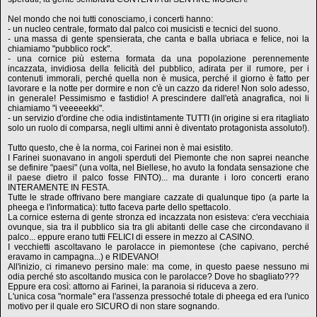
Nel mondo che noi tutti conosciamo, i concerti hanno:
- un nucleo centrale, formato dal palco coi musicisti e tecnici del suono.
- una massa di gente spensierata, che canta e balla ubriaca e felice, noi la
chiamiamo "pubblico rock".
- una cornice più esterna formata da una popolazione perennemente
incazzata, invidiosa della felicità del pubblico, adirata per il rumore, per i
contenuti immorali, perché quella non è musica, perché il giorno è fatto per
lavorare e la notte per dormire e non c'è un cazzo da ridere! Non solo adesso,
in generale! Pessimismo e fastidio! A prescindere dall'età anagrafica, noi li
chiamiamo "i veeeeekki".
- un servizio d'ordine che odia indistintamente TUTTI (in origine si era ritagliato
solo un ruolo di comparsa, negli ultimi anni è diventato protagonista assoluto!).
Tutto questo, che è la norma, coi Farinei non è mai esistito.
I Farinei suonavano in angoli sperduti del Piemonte che non saprei neanche
se definire "paesi" (una volta, nel Biellese, ho avuto la fondata sensazione che
il paese dietro il palco fosse FINTO)... ma durante i loro concerti erano
INTERAMENTE IN FESTA.
Tutte le strade offrivano bere mangiare cazzate di qualunque tipo (a parte la
pheega e l'informatica): tutto faceva parte dello spettacolo.
La cornice esterna di gente stronza ed incazzata non esisteva: c'era vecchiaia
ovunque, sia tra il pubblico sia tra gli abitanti delle case che circondavano il
palco... eppure erano tutti FELICI di essere in mezzo al CASINO.
I vecchietti ascoltavano le parolacce in piemontese (che capivano, perché
eravamo in campagna...) e RIDEVANO!
All'inizio, ci rimanevo persino male: ma come, in questo paese nessuno mi
odia perché sto ascoltando musica con le parolacce? Dove ho sbagliato???
Eppure era così: attorno ai Farinei, la paranoia si riduceva a zero.
L'unica cosa "normale" era l'assenza pressoché totale di pheega ed era l'unico
motivo per il quale ero SICURO di non stare sognando.