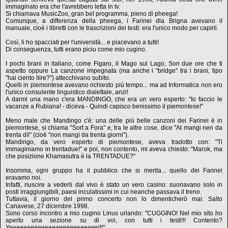
immaginato era che l'avrebbero letta in tv.
Si chiamava MusicZoo, gran bel programma, pieno di pheega!
Comunque, a differenza della pheega, i Farinei dla Brigna avevano il
manuale, cioè i libretti con le trascrizioni dei testi: era l'unico modo per capirli.
Così, li ho spacciati per l'università... e piacevano a tutti!
Di conseguenza, tutti erano piciu come mio cugino.
I pochi brani in italiano, come Figaro, il Mago sul Lago, Son due ore che ti
aspetto oppure La canzone impegnata (ma anche i "bridge" tra i brani, tipo
"hai ciento llire?") attecchivano subito.
Quelli in piemontese avevano richiesto più tempo... ma ad Informatica non ero
l'unico consulente linguistico dialettale, anzi!
A darmi una mano c'era MANDINGO, che era un vero esperto: "Io faccio le
vacanze a Rubiana! - diceva - Quindi capisco benissimo il piemontese!"
Meno male che Mandingo c'è: una delle più belle canzoni dei Farinei è in
piemontese, si chiama "Sort a Fora" e, tra le altre cose, dice "At mangi nen da
trenta dì!" (cioè "non mangi da trenta giorni").
Mandingo, da vero esperto di piemontese, aveva tradotto con: "Ti
immaginiamo in trentadue!" e poi, non contento, mi aveva chiesto: "Marok, ma
che posizione Khamasutra è la TRENTADUE?"
Insomma, ogni gruppo ha il pubblico che si merita... quello dei Farinei
eravamo noi.
Infatti, riuscire a vederli dal vivo è stato un vero casino: suonavano solo in
posti irraggiungibili, paesi inculatissimi in cui neanche passava il treno.
Tuttavia, il giorno del primo concerto non lo dimenticherò mai: Salto
Canavese, 27 dicembre 1998.
Sono corso incontro a mio cugino Linus urlando: "CUGGINO! Nel mio sito ho
aperto una sezione su di voi, con tutti i testi!!! Contento?
Yeeeeeeeeeeeeeeeeeeeeeeeee!!!"