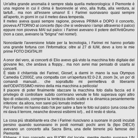
Un'altra grande anomalia è sempre stata quella meteorologica: il Piemonte è
una regione in cui il clima è favorevole al vino, alla frutta, alla verdura, ai
tartufi... ma non all'essere umano! E i Farinei suonavano quasi sempre
all'aperto, in giorni in cui il meteo dava tempesta.
Il meteo aveva quasi sempre ragione, pioveva PRIMA e DOPO il concerto,
pioveva ATTORNO al concerto (tipo che si vedevano i lampi attraverso il palco)
eppure non pioveva MAI sul palco: i Farinei avevano il potere dell'AntiGrumo
(non a caso, avevano la "brigna" nel nome!).
Nonostante l'avversione totale per la tecnologia, i Farinei mi hanno portato
una grande fortuna con l'Informatica: oltre al 27 di IUM, devo a loro le mie
prime FOTO DIGITALI!!!
A onor del vero, ai concerti di Elio avevo già visto la macchina foto digitale del
giovane Iko, che andava a floppy... ma non avrei mai pensato di usarla ai
concerti.
È stato il chitarrista dei Farinei, Giosef, a darmi in mano la sua Olympus
Camedia C2000Z, una compatta con un'apertura f/2.0-2.8, zoom 3x, un po' di
comandi manuali... che soprattutto mi permetteva di liberarmi
dell'ODIATISSIMO mirino della mia macchina a pellicola!
Il piacere di poter finalmente staccare la macchina foto dalla faccia ed il
privilegio di controllare subito com'erano venute le foto superava ogni altro
tipo di ostacolo, compresi la lentezza dello scatto e la dinamica pesantemente
inferiore: da allora, non sarei più tornato indietro!
Poi i Farinei mi hanno dato l'ok per salire a fare le foto sul palco (una cosa che
mi dava il terrore, neanche dovessi esibirmi io!)... ed il resto è storia.
La cosa più strabiliante era che i Farinei riuscivano a suonare in posti inculati
persino quando suonavano in posti normali: pochi anni fa (tipo DIECI!)
avevano un concerto alla Sacra Birra, una delle birrerie più famose del
Piemonte.
Ebbene: il loro concerto era FUORI dal locale, mentre dentro suonava UN