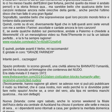
Io ci ho messo l'audio dell'Edirol (per fortuna, perché quello da mixer è andato
perso!) e la storia finisce qua... ma sarebbe bello che qualcuna delle loro
canzoni restasse ancora nelle orecchie della gente... anche perché l'ultimo
disco che han fatto è una gran figata!
Soprattutto, sarebbe bello che sopravvivesse quel loro piccolo mondo felice e
lontano dalla paranoia!
Quindi, conto su di voi, diversamente figati che in tutti questi anni siete venuti
con me a sentire i Farinei: ascoltate e cantate ancora le loro canzoni!
E, se avete qualche dubbio sul piemontese, andate a Palermo e chiedete a
MeemmoW: c'è un meraviglioso video su Rete7Piemonte in cui fa un labiale
perfetto... e la tv ha sempre ragione!
www.youtube.com/watch?v=60s8Q1mq6y8
E quindi, portate avanti il Verbo, mi raccomando!
E gridate in coro: "GRAZIE FARINEI!!!"
Intanto però... cazzeggio!
Spazio profondo: lo scorso giovedì, una civiltà aliena ha BANNATO l'umanità,
perché ha ricevuto un'immagine che conteneva del NUDO.
Era stata inviata il 3 marzo 1972.
www.thebeaverton.com/2019/10/alien-civilization-blocks-humanity-after-
receiving-unsolicited-nudes/
(Tecnicamente, hanno ragione gli alieni: se adesso non si può più pubblicare
il nudo su Internet, che è casa nostra, non vedo perché lo si dovrebbe poter
fare nello spazio! Anche se, a onor del vero, alla tipa mi sembra manchi
qualcosa... ma son dettagli)
Nuova Zelanda: come ogni sabato, anche lo scorso weekend la filiale
dell'Asics della via centrale di Auckland ha chiuso il portone alle sette e mezza
di sera... e i dipendenti sono ritornati a casa, per godersi la meritata domenica
di riposo.