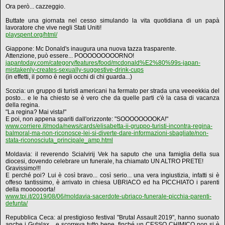
Ora però... cazzeggio.
Buttate una giornata nel cesso simulando la vita quotidiana di un papà
lavoratore che vive negli Stati Uniti!
playspent.org/html/
Giappone: Mc Donald's inaugura una nuova tazza trasparente.
Attenzione, può essere... POOOOOOOOORNO!
japantoday.com/category/features/food/mcdonald%E2%80%99s-japan-
mistakenly-creates-sexually-suggestive-drink-cups
(in effetti, il porno è negli occhi di chi guarda...)
Scozia: un gruppo di turisti americani ha fermato per strada una veeeekkia del
posto... e le ha chiesto se è vero che da quelle parti c'è la casa di vacanza
della regina.
"La regina? Mai vista!"
E poi, non appena spariti dall'orizzonte: "SOOOOOOOOKA!"
www.corriere.it/moda/news/cards/elisabetta-ii-gruppo-turisti-incontra-regina-
balmoral-ma-non-riconosce-lei-si-diverte-dare-informazioni-sbagliate/non-
stata-riconosciuta_principale_amp.html
Moldavia: il reverendo Scialvirij Vek ha saputo che una famiglia della sua
diocesi, dovendo celebrare un funerale, ha chiamato UN ALTRO PRETE!
Gravissimo!!!
E perché poi? Lui è così bravo... così serio... una vera ingiustizia, infatti si è
offeso tantissimo, è arrivato in chiesa UBRIACO ed ha PICCHIATO i parenti
della moooooorta!
www.tpi.it/2019/08/06/moldavia-sacerdote-ubriaco-funerale-picchia-parenti-
defunta/
Repubblica Ceca: al prestigioso festival "Brutal Assault 2019", hanno suonato
anche i Gutalax... e scorreva tutto bene, finché un CESSO CHIMICO non si è