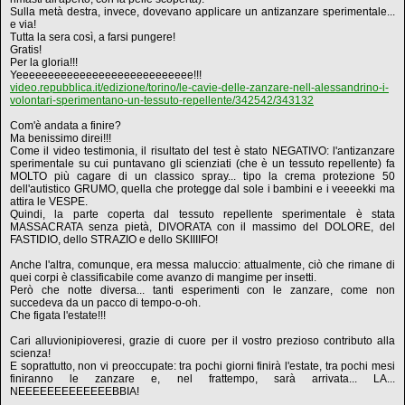
Sulla metà destra, invece, dovevano applicare un antizanzare sperimentale...
e via!
Tutta la sera così, a farsi pungere!
Gratis!
Per la gloria!!!
Yeeeeeeeeeeeeeeeeeeeeeeeeeeee!!!
video.repubblica.it/edizione/torino/le-cavie-delle-zanzare-nell-alessandrino-i-
volontari-sperimentano-un-tessuto-repellente/342542/343132
Com'è andata a finire?
Ma benissimo direi!!!
Come il video testimonia, il risultato del test è stato NEGATIVO: l'antizanzare
sperimentale su cui puntavano gli scienziati (che è un tessuto repellente) fa
MOLTO più cagare di un classico spray... tipo la crema protezione 50
dell'autistico GRUMO, quella che protegge dal sole i bambini e i veeeekki ma
attira le VESPE.
Quindi, la parte coperta dal tessuto repellente sperimentale è stata
MASSACRATA senza pietà, DIVORATA con il massimo del DOLORE, del
FASTIDIO, dello STRAZIO e dello SKIIIIFO!
Anche l'altra, comunque, era messa maluccio: attualmente, ciò che rimane di
quei corpi è classificabile come avanzo di mangime per insetti.
Però che notte diversa... tanti esperimenti con le zanzare, come non
succedeva da un pacco di tempo-o-oh.
Che figata l'estate!!!
Cari alluvionipioveresi, grazie di cuore per il vostro prezioso contributo alla
scienza!
E soprattutto, non vi preoccupate: tra pochi giorni finirà l'estate, tra pochi mesi
finiranno le zanzare e, nel frattempo, sarà arrivata... LA...
NEEEEEEEEEEEEEBBIA!