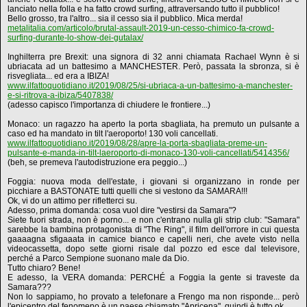
lanciato nella folla e ha fatto crowd surfing, attraversando tutto il pubblico!
Bello grosso, tra l'altro... sia il cesso sia il pubblico. Mica merda!
metalitalia.com/articolo/brutal-assault-2019-un-cesso-chimico-fa-crowd-
surfing-durante-lo-show-dei-gutalax/
Inghilterra pre Brexit: una signora di 32 anni chiamata Rachael Wynn è si
ubriacata ad un battesimo a MANCHESTER. Però, passata la sbronza, si è
risvegliata... ed era a IBIZA!
www.ilfattoquotidiano.it/2019/08/25/si-ubriaca-a-un-battesimo-a-manchester-
e-si-ritrova-a-ibiza/5407838/
(adesso capisco l'importanza di chiudere le frontiere...)
Monaco: un ragazzo ha aperto la porta sbagliata, ha premuto un pulsante a
caso ed ha mandato in tilt l'aeroporto! 130 voli cancellati.
www.ilfattoquotidiano.it/2019/08/28/apre-la-porta-sbagliata-preme-un-
pulsante-e-manda-in-tilt-laeroporto-di-monaco-130-voli-cancellati/5414356/
(beh, se premeva l'autodistruzione era peggio...)
Foggia: nuova moda dell'estate, i giovani si organizzano in ronde per
picchiare a BASTONATE tutti quelli che si vestono da SAMARA!!!
Ok, vi do un attimo per rifletterci su.
Adesso, prima domanda: cosa vuol dire "vestirsi da Samara"?
Siete fuori strada, non è porno... e non c'entrano nulla gli strip club: "Samara"
sarebbe la bambina protagonista di "The Ring", il film dell'orrore in cui questa
gaaaagna sfigaaata in camice bianco e capelli neri, che avete visto nella
videocassetta, dopo sette giorni risale dal pozzo ed esce dal televisore,
perché a Parco Sempione suonano male da Dio.
Tutto chiaro? Bene!
E adesso, la VERA domanda: PERCHÉ a Foggia la gente si traveste da
Samara???
Non lo sappiamo, ho provato a telefonare a Frengo ma non risponde... però
l'epicentro del fenomeno è un paese chiamato "Apricena", quindi è tutto ok.