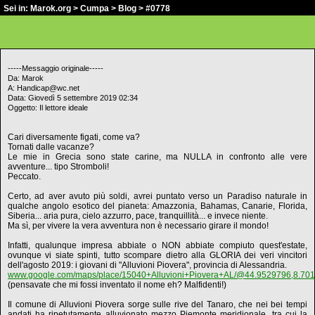
Sei in:
Marok.org
>
Cumpa
>
Blog
> #0778
-----Messaggio originale-----
Da: Marok
A: Handicap@wc.net
Data: Giovedì 5 settembre 2019 02:34
Oggetto: Il lettore ideale
Cari diversamente figati, come va?
Tornati dalle vacanze?
Le mie in Grecia sono state carine, ma NULLA in confronto alle vere
avventure... tipo Stromboli!
Peccato.
Certo, ad aver avuto più soldi, avrei puntato verso un Paradiso naturale in
qualche angolo esotico del pianeta: Amazzonia, Bahamas, Canarie, Florida,
Siberia... aria pura, cielo azzurro, pace, tranquillità... e invece niente.
Ma sì, per vivere la vera avventura non è necessario girare il mondo!
Infatti, qualunque impresa abbiate o NON abbiate compiuto quest'estate,
ovunque vi siate spinti, tutto scompare dietro alla GLORIA dei veri vincitori
dell'agosto 2019: i giovani di "Alluvioni Piovera", provincia di Alessandria.
www.google.com/maps/place/15040+Alluvioni+Piovera+AL/@44.9529796,8.701
(pensavate che mi fossi inventato il nome eh? Malfidenti!)
Il comune di Alluvioni Piovera sorge sulle rive del Tanaro, che nei bei tempi
andati ha ripetutamente alluvionato mezzo Piemonte meridionale, tra cui la