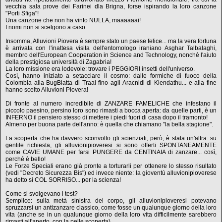
vecchia sala prove dei Farinei dla Brigna, forse ispirando la loro canzone
"Porti Sfiga"!
Una canzone che non ha vinto NULLA, maaaaaai!
I nomi non si scelgono a caso.
Insomma, Alluvioni Piovera è sempre stato un paese felice... ma la vera fortuna
è arrivata con l'inattesa visita dell'entomologo iraniano Asghar Talbalaghi,
membro dell'European Cooperation in Science and Technology, nonché l'aiuto
della prestigiosa università di Zagabria!
La loro missione era lodevole: trovare i PEGGIORI insetti dell'universo.
Così, hanno iniziato a setacciare il cosmo: dalle formiche di fuoco della
Colombia alla BugBlatta di Traal fino agli Aracnidi di Klendathu... e alla fine
hanno scelto Alluvioni Piovera!
Di fronte al numero incredibile di ZANZARE FAMELICHE che infestano il
piccolo paesino, persino loro sono rimasti a bocca aperta: da quelle parti, è un
INFERNO il pensiero stesso di mettere i piedi fuori di casa dopo il tramonto!
Almeno per buona parte dell'anno: è quella che chiamano "la bella stagione".
La scoperta che ha davvero sconvolto gli scienziati, però, è stata un'altra: su
gentile richiesta, gli alluvionipioveresi si sono offerti SPONTANEAMENTE
come CAVIE UMANE per farsi PUNGERE da CENTINAIA di zanzare... così,
perché è bello!
Le Forze Speciali erano già pronte a torturarli per ottenere lo stesso risultato
(vedi "Decreto Sicurezza Bis") ed invece niente: la gioventù alluvionipioverese
ha detto sì COL SORRISO... per la scienza!
Come si svolgevano i test?
Semplice: sulla metà sinistra del corpo, gli alluvionipioveresi potevano
spruzzarsi un antizanzare classico, come fosse un qualunque giorno della loro
vita (anche se in un qualunque giorno della loro vita difficilmente sarebbero
rimasti all'aperto, con la pelle scoperta).