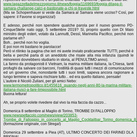
www.lagazzettadelmezzogiorno.it/news/foggia/1169693/foggia-dilaga-il-
samara-challange-calci-e-bastonate-a-chi-si-traveste.html
(Ma se Schopenhauer si veste da Samara al Samara viene ucciso? Così, per
sapere: il Favone si organizza!)
E adesso, perché non spendere qualche parola per il nuovo governo PD-
CinqueStelle nato oggi, 5 settembre 2019? Sì, proprio quello con Di Maio
ministro degli esteri, votato da Lannutti, Dessì, Marinella Pacifico, perché non
parlarne eh?
Boh... perché non ho voglia.
E poi non mi bastano le parolacce!
Però vi rilinko la pagina che ieri mi avete inviato praticamente TUTTI, perché è
bella e perché parla di un aneddoto che risale alla mia infanzia (quindi le
minorenni dovrebbero studiarlo in storia, al PENULTIMO anno).
La fanno da protagonisti il Vietnam, la marina militare italiana, la Chiesa, tanti
profughi da salvare coi barconi, l'ostilità di quasi tutti i mezzi di comunicazione
ed un governo che, nonostante tutti i suoi limiti, sapeva ancora ragionare a
lungo termine e sapeva rischiare tutto... ed era quello italiano, pensate!
L'autore è Nicolò Zuliani, per gli amici Nebo:
www.termometropolitico.it/1455616_quando-negli-anni-80-la-marina-militare-
italiana-riusci-a-fare-limpossibile.html
Buona lettura!
Ah, se proprio volete rivedere dal vivo la mia faccia da cazzo...
Domenica 8 settembre al Maglio di Torino, TROMBE DI FALLOPPIO
www.newspettacolo.com/news/view/203853-
Trombe_di_Falloppio_in_concerto_al_Maglio_Cocktailbar_Torino_domenica_
(formazione originale, con Strega!)
Domenica 29 settembre a Piea (AT), ULTIMO CONCERTO DEI FARINEI DLA
BRIGNA!