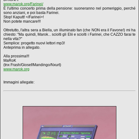
www.marok.org/Farinei/
È l'ultimo concerto prima della pensione: suoneranno nel pomeriggio, perché
sono anziani, e poi basta Farinei.
Stop! Kaputt! </Farinei>!
Non potete mancare!!!
Oltretutto, l'altra sera a Biella, un illuminato fan (che NON era il Favone!) mi ha
chiesto: "Ma quindi, Marok... sciolti gli Elii e sciolti i Farinei, che CAZZO farai te
nella vita?"
Semplice: progetto nuovi lettori mp3!
Anteprima in allegato.
Alla prossima!!!
MaRoK
(tnx Frash/Giosef/Mandingo/Nxurt)
www.marok.org
Immagini allegate: