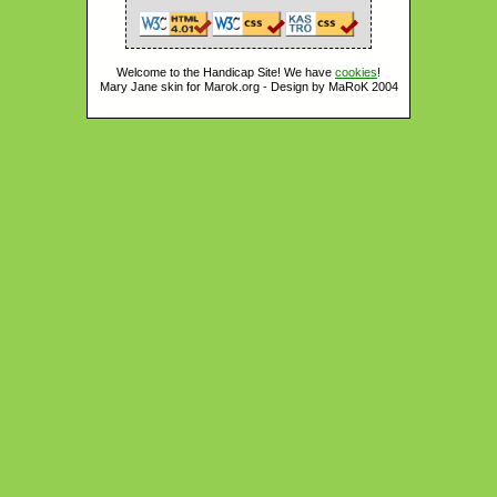
Welcome to the Handicap Site! We have
cookies
!
Mary Jane skin for Marok.org - Design by MaRoK 2004