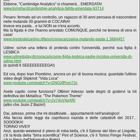
Ebbene, "Cambridge Analytics" si chiamerà... EMERDATA!
www.tomshw.it/cambridge-analytica-fallita-emerdata-93714
Pesaro: fermato ad un controllo, un ragazzo di 30 anni pensava di nascondere
nelle mutande 30 grammi di COCAINA!
Invece era pasta... e lui NON se n'era accorto.
Ma la figata è che l'hanno arrestato COMUNQUE, perché ne teneva di vera in
casa!
www.ilrestodelcarlino.it/fano/cronaca/coaina-mutande-pasta-1.3884457
Udine: scrive una lettera di protesta contro l'università, perché sua figlia è
LESBICA
www.udinetoday.it/cronaca/scopre-figlia-lesbica-padre-incolpa-universita-di-
udine.html
(e quindi ti SEEEEEEEEEGA!)
Ed ora, dopo Ivan Piombino, ancora un po' di buona musica: guardate l'ultimo
video degli Slipknot: "Vida Loca"
www.youtube.com/watch?v=DNGXfPom73c
Avete capito come funziona? Ottimo! Adesso siete degni di godervi la hit
definitiva dei Metallica: "The Pokemon Theme"
www.youtube.com/watch?v=2v74oV4qXRI
(altro che Jozin Z Bazin!)
Dai, adesso, prima che mi disattiviate... appuntamenti nell'analogico!
Alla faccia delle leggi da coprifuoco nazista e delle catastrofi del 2017...
SOOOOKA!
TORINO VIVE!!!
Anzi, questo weekend è pieno di roba bella, c'è il Salone del libro al Lingotto,
c'è la festa della "birra scientifica" Pint of Science, c'è il Torino Fringe Festival,
c'è la Fiera dell'Informatica Retrò!