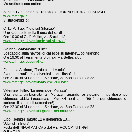
Ma andiamo con ordine.
Sabato 12 e domenica 13 maggio, TORINO FRINGE FESTIVAL!
www.tofringe.it/
Vi straconsiglio:
Cirko Vertigo, "Note sul Silenzio"
Uno spettacolo nella lingua dei sordi
Ore 19:30 al Café Müller, via Sacchi 18
www.tofringe.it/eventi/note-sul-silenzio/
Stefano Santomauro, "Like"
Spettacolo sulla nevrosi di chi esce su Internet... col telefono.
Ore 19:30 al Ferramenta Sibiriaki, via Bellezia 8g
www.tofringe.it/eventi/like/
Elena Lia Ascione, "Tanto che ci vuole"
Avere quarant'anni e divertirsi... con filosofia!
Ore 21:00 al Museo della Sindone, via San Domenico 28
www.tofringe.it/eventi/tanto-che-ci-vuole/
Valentina Tullio, "La guerra dei Murazzi"
Una storia ambientata ai Murazzi, quando esistevano: imperdibile per
chiunque abbia frequentato i Murazzi negli anni '90 (...o per chiunque sia
curioso di sentirseli raccontare!)
Ore 22:30 al Museo della Sindone, via San Domenico 28
www.tofringe.it/eventi/la-guerra-dei-murazzi/
E poi, sempre sabato 12 e domenica 13...
"A bit of [hi]story"
Festa dell'INFORMATICA e del RETROCOMPUTING!
G R A T I S.