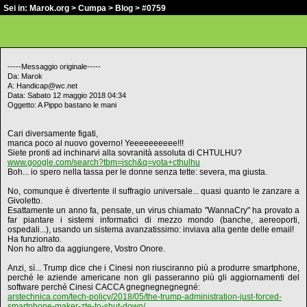
Sei in:
Marok.org
>
Cumpa
>
Blog
> #0759
-----Messaggio originale-----
Da: Marok
A: Handicap@wc.net
Data: Sabato 12 maggio 2018 04:34
Oggetto: A Pippo bastano le mani
Cari diversamente figati,
manca poco al nuovo governo! Yeeeeeeeeee!!!
Siete pronti ad inchinarvi alla sovranità assoluta di CHTULHU?
www.google.com/search?tbm=isch&q=vota+cthulhu
Boh... io spero nella tassa per le donne senza tette: severa, ma giusta.
No, comunque è divertente il suffragio universale... quasi quanto le zanzare a
Givoletto.
Esattamente un anno fa, pensate, un virus chiamato "WannaCry" ha provato a
far piantare i sistemi informatici di mezzo mondo (banche, aereoporti,
ospedali...), usando un sistema avanzatissimo: inviava alla gente delle email!
Ha funzionato.
Non ho altro da aggiungere, Vostro Onore.
Anzi, sì... Trump dice che i Cinesi non riusciranno più a produrre smartphone,
perché le aziende americane non gli passeranno più gli aggiornamenti del
software perché Cinesi CACCA gnegnegnegnegné:
arstechnica.com/tech-policy/2018/05/the-trump-administration-just-forced-
smartphone-maker-zte-to-shut-down/