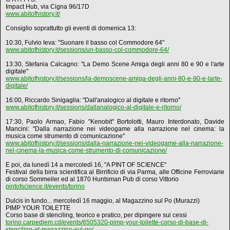
Impact Hub, via Cigna 96/17D
www.abitofhistory.it/
Consiglio soprattutto gli eventi di domenica 13:
10:30, Fulvio Ieva: "Suonare il basso col Commodore 64"
www.abitofhistory.it/sessions/un-basso-col-commodore-64/
13:30, Stefania Calcagno: "La Demo Scene Amiga degli anni 80 e 90 e l'arte
digitale"
www.abitofhistory.it/sessions/la-demoscene-amiga-degli-anni-80-e-90-e-larte-
digitale/
16:00, Riccardo Sinigaglia: "Dall'analogico al digitale e ritorno"
www.abitofhistory.it/sessions/dallanalogico-al-digitale-e-ritorno/
17:30, Paolo Armao, Fabio "Kenobit" Bortolotti, Mauro Interdonato, Davide
Mancini: "Dalla narrazione nei videogame alla narrazione nel cinema: la
musica come strumento di comunicazione"
www.abitofhistory.it/sessions/dalla-narrazione-nei-videogame-alla-narrazione-
nel-cinema-la-musica-come-strumento-di-comunicazione/
E poi, da lunedì 14 a mercoledì 16, "A PINT OF SCIENCE"
Festival della birra scientifica al Birrificio di via Parma, alle Officine Ferroviarie
di corso Sommeiler ed al 1870 Huntsman Pub di corso Vittorio
pintofscience.it/events/torino
Dulcis in fundo... mercoledì 16 maggio, al Magazzino sul Po (Murazzi)
PIMP YOUR TOILETTE
Corso base di stenciling, teorico e pratico, per dipingere sui cessi
torino.carpediem.cd/events/6505320-pimp-your-toilette-corso-di-base-di-
stenciling-at-magazzino-sul-po/