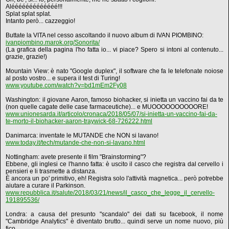
Alééééééééééééé!!!
Splat splat splat.
Intanto però... cazzeggio!
Buttate la VITA nel cesso ascoltando il nuovo album di IVAN PIOMBINO:
ivanpiombino.marok.org/Sonorita/
(La grafica della pagina l'ho fatta io... vi piace? Spero si intoni al contenuto...
grazie, grazie!)
Mountain View: è nato "Google duplex", il software che fa le telefonate noiose
al posto vostro... e supera il test di Turing!
www.youtube.com/watch?v=bd1mEm2Fy08
Washington: il giovane Aaron, famoso biohacker, si inietta un vaccino fai da te
(non quelle cagate delle case farmaceutiche)... e MUOOOOOOOOOORE!
www.unionesarda.it/articolo/cronaca/2018/05/07/si-inietta-un-vaccino-fai-da-
te-morto-il-biohacker-aaron-traywick-68-726222.html
Danimarca: inventate le MUTANDE che NON si lavano!
www.today.it/tech/mutande-che-non-si-lavano.html
Nottingham: avete presente il film "Brainstorming"?
Ebbene, gli inglesi ce l'hanno fatta: è uscito il casco che registra dal cervello i
pensieri e li trasmette a distanza.
È ancora un po' primitivo, eh! Registra solo l'attività magnetica... però potrebbe
aiutare a curare il Parkinson.
www.repubblica.it/salute/2018/03/21/news/il_casco_che_legge_il_cervello-
191895536/
Londra: a causa del presunto "scandalo" dei dati su facebook, il nome
"Cambridge Analytics" è diventato brutto... quindi serve un nome nuovo, più
fico.