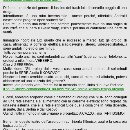
Di fronte a notizie del genere, il fascino del trash fotte il cervello peggio di una
droga.
Intendiamoci, è una roba inverosimile... anche perché, oltretutto, Android
nasce come progetto open source! No?
Eppure... quando una notizia che sembra palesemente fake ha una soglia di
assurdità che supera il livello warp, rischia persino di contenere una parte di
verità.
Immagino ricordiate tutti quello che è successo a marzo: tutti gli orologi di
casa, alimentati a corrente elettrica (radiosveglie, stereo, videoregistratori...)
sono andati indietro di sei minuti.
Tutti, contemporaneamente.
Ho verificato anch'io, confrontandoli agli altri "sani" (cioè computer, telefono, tv,
orologi a pile...): era VEEEERO.
Che vi SEEEEEGA.
Motivazione: "Gli orologi delle vostre case sono andati indietro di sei minuti
perché la SERBIA odia il KOSOVO!".
Neanche Lercio avrebbe osato tanto: chi, sano di mente ed alfabeta, poteva
abboccare ad una cazzata del genere?
Invece, era proprio vero. Per chi ha la memoria corta, linko di nuovo l'articolo:
it.sputniknews.com/mondo/201803095756245-serbia-kosovo-tempo-orologi/
E così, abbiamo scoperto come funzionano gli orologi che NON sono collegati
ad una rete esterna e si alimentano con la corrente elettrica: sono regolati da
una rete esterna, che è la rete elettrica! Cioè quella cosa che in Italia dipende,
in parte, dalla Serbia e dal Kosovo.
Quindi, tutto il mondo in cui viviamo è progettato A CAZZO... ma TANTISSIMO!!!
Bene... in questo teatro dell'assurdo in cui trionfa l'illogico, qual è la cosa più
logica da fare?
Oh, be', sì... io, personalmente, me ne sbatto i coglioni.