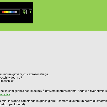
iù morire giovani, chicazzosenefrega.
i vecchi video, no?
g maschile:
one: la somiglianza con Idiocracy è davvero impressionante. Andate a rivedervelo 
racy+ita
a mia, la stanno cambiando in questi giorni... sembra di avere un cazzo di smartph
llo... per fortuna!).