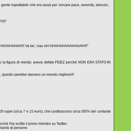
 gente rispettabile che era lassù per cercare pace, serenità, silenzio...
PO!"
AHAHAHAHAH!!! Va be', ciao eh! AHAHAHAHAHAHAH!!!"
elato la figura di merda: aveva skifato FEIEZ perché NON ERA STATO IN
oni, questo sarebbe davvero un mondo migliore!!!
0 rupie (circa 7 e 15 euro), che costituiscono circa l'85% del contante
ché l'ha scritto il primo ministro su Twitter.
iliardo di persone.