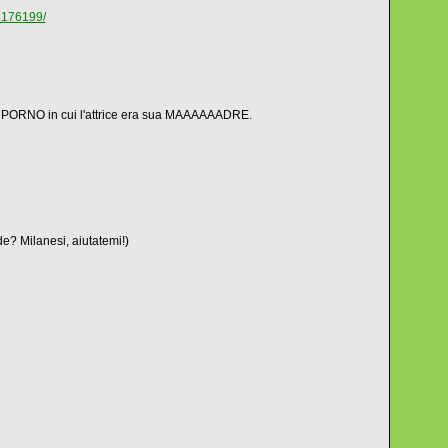
/3176199/
ilm PORNO in cui l'attrice era sua MAAAAAADRE.
de? Milanesi, aiutatemi!)