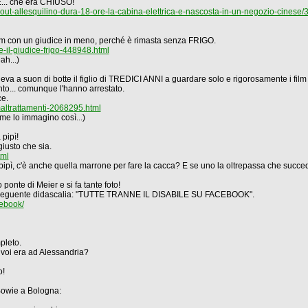
.. che era CHIUSO!
kout-allesquilino-dura-18-ore-la-cabina-elettrica-e-nascosta-in-un-negozio-cinese
licum con un giudice in meno, perché è rimasta senza FRIGO.
te-il-giudice-frigo-448948.html
h...)
eva a suon di botte il figlio di TREDICI ANNI a guardare solo e rigorosamente i f
anto... comunque l'hanno arrestato.
ce.
ltrattamenti-2068295.html
me lo immagino così...)
 pipì!
giusto che sia.
tml
la pipì, c'è anche quella marrone per fare la cacca? E se uno la oltrepassa che succe
ponte di Meier e si fa tante foto!
 la seguente didascalia: "TUTTE TRANNE IL DISABILE SU FACEBOOK".
cebook/
pleto.
i voi era ad Alessandria?
o!
Bowie a Bologna: