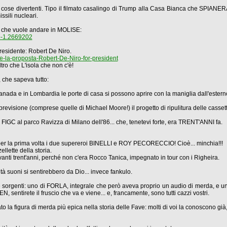
cose divertenti. Tipo il filmato casalingo di Trump alla Casa Bianca che SPIANERÀ
ssili nucleari.
o che vuole andare in MOLISE:
mp-1.2669202
residente: Robert De Niro.
-la-proposta-Robert-De-Niro-for-president
tro che L'isola che non c'è!
 che sapeva tutto:
ada e in Lombardia le porte di casa si possono aprire con la maniglia dall'estern
previsione (comprese quelle di Michael Moore!) il progetto di ripulitura delle casset
sta FIGC al parco Ravizza di Milano dell'86... che, tenetevi forte, era TRENT'ANNI fa.
 per la prima volta i due supereroi BINELLI e ROY PECORECCIO! Cioè... minchia!!!
ellette della storia.
avanti trent'anni, perché non c'era Rocco Tanica, impegnato in tour con i Righeira.
suoni si sentirebbero da Dio... invece fankulo.
e sorgenti: uno di FORLA, integrale che però aveva proprio un audio di merda, e u
 sentirete il fruscio che va e viene... e, francamente, sono tutti cazzi vostri.
to la figura di merda più epica nella storia delle Fave: molti di voi la conoscono già