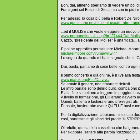
Boh, dai, almeno speriamo di vedere un po' di 
Formigoni col Bosco di Gioia, ma con in più i mi
Per adesso, la cosa più bella è Robert De Nir
www.quotidiano.net/elezioni-usa/de-niro-tru
...ed il MOLISE che vuole eleggere un nuovo p
www.norbaonline.it/d.asp?i=12744&/Dal-Molise
Cazzo, "presidente del Molise" è una figata... al
E poi ne approfitto per salutare Michael Moore,
michaelmoore.com/trumpwillwin/
Lo seguo da quando mi ha insegnato che in Can
Dai, basta, parliamo di cose belle: contro ogni 
Il primo concerto è già online, è il live alla fe
www.marok.org/Elio/Dalvivo/
Se amate il genere, non rimarrete delusi!
Le intro parlate sono delirio puro, compaiono
E alla fine si mettono a leggere le peggiori barz
A livello di formazione, gli Elii erano davvero 
Quindi, batteria e tastiera erano pre-registrati.
Pensate, basterebbe avere QUELLE basi e metà 
Per la digitalizzazione, abbiamo miscelato du
così, nonostante gli sforzi del prode JUSTPIPPEN,
Oltretutto, questa è la cassettina che ha genera
Per skippare, saltare alla parola "cazzeggio".