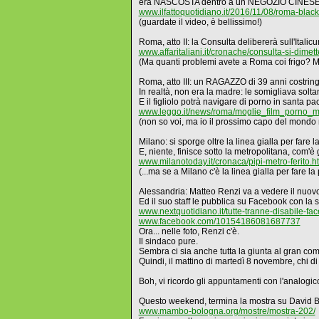
era NASCOSTA dentro a un NEGOZIO CINESE.
www.ilfattoquotidiano.it/2016/11/08/roma-blac
(guardate il video, è bellissimo!)
Roma, atto II: la Consulta delibererà sull'Ita
www.affaritaliani.it/cronache/consulta-si-dimet
(Ma quanti problemi avete a Roma coi frigo? Ma
Roma, atto III: un RAGAZZO di 39 anni costring
In realtà, non era la madre: le somigliava solt
E il figliolo potrà navigare di porno in santa pa
www.leggo.it/news/roma/moglie_film_porno_ma
(non so voi, ma io il prossimo capo del mondo 
Milano: si sporge oltre la linea gialla per fare la
E, niente, finisce sotto la metropolitana, com'è 
www.milanotoday.it/cronaca/pipi-metro-ferito.h
(...ma se a Milano c'è la linea gialla per fare 
Alessandria: Matteo Renzi va a vedere il nuovo 
Ed il suo staff le pubblica su Facebook con
www.nextquotidiano.it/tutte-tranne-disabile-fa
www.facebook.com/10154186081687737
Ora... nelle foto, Renzi c'è.
Il sindaco pure.
Sembra ci sia anche tutta la giunta al gran com
Quindi, il mattino di martedì 8 novembre, chi d
Boh, vi ricordo gli appuntamenti con l'analogic
Questo weekend, termina la mostra su David 
www.mambo-bologna.org/mostre/mostra-202/