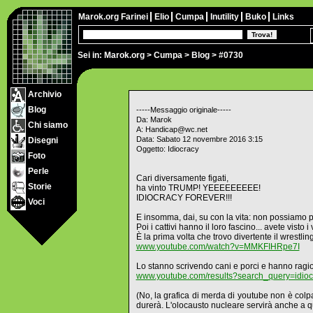
Marok.org
Farinei
Elio
Cumpa
Inutility
Buko
Links
Sei in:
Marok.org
>
Cumpa
>
Blog
> #0730
Archivio
Blog
-----Messaggio originale-----
Da: Marok
Chi siamo
A: Handicap@wc.net
Data: Sabato 12 novembre 2016 3:15
Disegni
Oggetto: Idiocracy
Foto
Perle
Cari diversamente figati,
Storie
ha vinto TRUMP! YEEEEEEEEE!
IDIOCRACY FOREVER!!!
Voci
E insomma, dai, su con la vita: non possiamo p
Poi i cattivi hanno il loro fascino... avete visto 
È la prima volta che trovo divertente il wrestlin
www.youtube.com/watch?v=MMKFIHRpe7I
Lo stanno scrivendo cani e porci e hanno ragi
www.youtube.com/results?search_query=idioc
(No, la grafica di merda di youtube non è colp
durerà. L'olocausto nucleare servirà anche a que