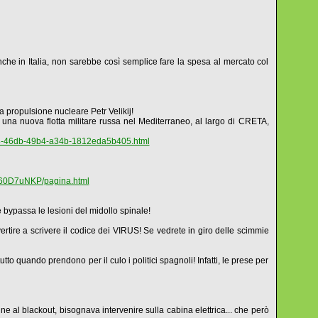
nche in Italia, non sarebbe così semplice fare la spesa al mercato col
a propulsione nucleare Petr Velikij!
è una nuova flotta militare russa nel Mediterraneo, al largo di CRETA,
d19b8-46db-49b4-a34b-1812eda5b405.html
7z60D7uNKP/pagina.html
passa le lesioni del midollo spinale!
ertire a scrivere il codice dei VIRUS! Se vedrete in giro delle scimmie
o quando prendono per il culo i politici spagnoli! Infatti, le prese per
ine al blackout, bisognava intervenire sulla cabina elettrica... che però