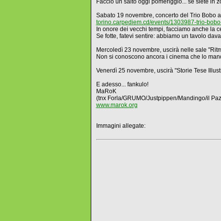
Faccio un salto oggi pomeriggio... se siete in zo
Sabato 19 novembre, concerto del Trio Bobo all
torino.carpediem.cd/events/1303987-trio-bobo-
In onore dei vecchi tempi, facciamo anche la c
Se fotte, fatevi sentire: abbiamo un tavolo da
Mercoledì 23 novembre, uscirà nelle sale "Ritmo 
Non si conoscono ancora i cinema che lo mander
Venerdì 25 novembre, uscirà "Storie Tese Illust
E adesso... fankulo!
MaRoK
(tnx Forla/GRUMO/Justpippen/Mandingo/il Paz
www.marok.org
Immagini allegate: