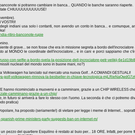
hie banconote si potranno cambiare in banca... QUANDO le banche saranno riaperte.
sono state CHIUUUUUUUUUUSE!
novembre).
ZI VOSTRI!
 degli indiani usa solo i contanti, non avendo un conto in banca... e comunque, a
ka!
india-ritiro-banconote-rupie
onino.
iente di grave... se non fosse che era in missione segreta a bordo dell'incrociatore 
lato al MONDO le coordinate dell'incrociatore... e in cani e porci sappiamo che c'
o-russo-con-selfie-a-bordo-svela-la-posizione-dell-incrociatore-petr-velikij-6e1
i i missili nucleari del mondo sono in buone mani, no?)
, la Volkswagen ha lanciato sul mercato una nuova Golf... A COMANDI GESTUALI!
ova-golf-volkswagen-rinnova-la-bestseller-in-chiave-tecnologica-mjLRieNaQwdG
 hanno ricominciato a muoversi e a camminare, grazie a un CHIP WIRELESS che by
alizzate-camminano-grazie-a-un-chip/
, in futuro si arriverà a fare lo stesso con l'uomo. La seconda è che ci potremo div
do pratica)
lare, ha proposto (seriamente!) di vietare per legge i meme di Internet... soprattutt
spanish-prime-ministers-party-suggests-ban-on-internet-m/
un pezzo del quartiere Esquilino è restato al buio per... 18 ORE. Infatti, per porre f