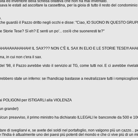
ità ed inventore della scheda olfattiva che non ha mai inventato.
 le estati ad ascoltare la cassettina, per la gioia di tutto il resto del condominio:
.
a, che guardò il Pazzo dritto negli occhi e disse: "Ciao, IO SUONO IN QUESTO GRUP
le Storie Tese? Sì eh? E senti un po'... cos'è che suoneresti te?"
AHAHAHAHAHAHAH! IL SAX??? NON C'È IL SAX IN ELIO E LE STORIE TESE!!! AH
a, in cui non c'era il sax.
l '98, il Pazzo avrebbe visto il servizio al TG, come tutti noi. E ci avrebbe riv
arebbero state un inferno: se l'handicap bastasse a neutralizzare tutti i rompicogli
to ai POLIGONI per ISTIGARLI alla VIOLENZA
 un grande!)
 alcun preavviso, il primo ministro ha dichiarato ILLEGALI le banconote da 500 e 100
are di svegliarvi e, se avete dei soldi nel portafoglio, non valgono più un cazzo... per
 l'India è attualmente uno dei paesi più potenti del mondo e che ci vive più di un m