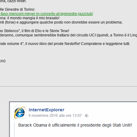
na, cazzi vostri.
e Ginestre di Torino:
faso-menconi-meyer-in-concerto-at-leginestre-jazzclub/
ena: il mondo mangia il mio brasato!
vanti (forse) e aggiungere qualche posto non dovrebbe essere un problema.
Sbilenco", il film di Elio e le Storie Tese!
anno, comunque sembrerebbe trattarsi del circuito UCI (quindi, a Torino è il Lingo
rate volume 4", il nuovo libro del prode NestoRe! Compratene e leggetene tutti.
zo)