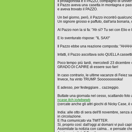
Il protagonista è il PAZZO, compagno di univers
Il Pazzo aveva una casetta in montagna e passava
e aveva trovato il PAZZO.
Un bel giorno, però, il Pazzo incontrò qualcuno
Un signore grosso e paffuto, dall'aria bonari
Al Pazzo non la si fa: "Ah sì? Tu sei con Elio e 
E lo sventurato rispose: "IL SAX!"
Il Pazzo ebbe una reazione composta: "AH
Infatti, il Pazzo ascoltava solo QUELLA cassettin
Poco tempo più tardi, mercoledì 23 dicembre de
GRADO DI CAPIRE di essere suo fan!
In caso contrario, le ultime vacanze di Feiez s
Invece, ha vinto TRUMP. Soooooooooka!
E adesso, per festeggiare... cazzeggio.
Buttate una giornata nel cesso, scattando fo
ncase.itch.io/wbwwb
(cercate anche gli altri giochi di Nicky Case, è
India: alle otto di sera dell'8 novembre, senza
in circolazione.
E l'ha comunicato via TWITTER.
Sì, proprio così: dall'oggi al domani vi può capit
Assimilate la notizia con calma... e pensate che