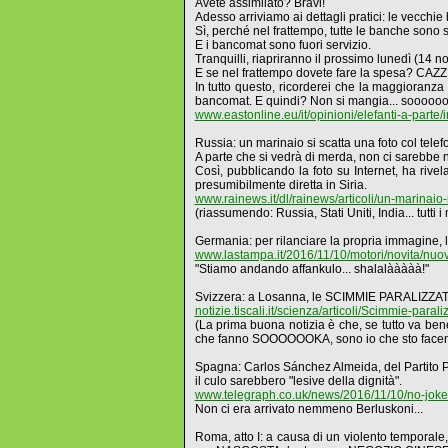
Avete assimilato? Bravi!
Adesso arriviamo ai dettagli pratici: le vecc
Sì, perché nel frattempo, tutte le banche 
E i bancomat sono fuori servizio.
Tranquilli, riapriranno il prossimo lunedì (14 
E se nel frattempo dovete fare la spesa? CAZ
In tutto questo, ricorderei che la maggioranza
bancomat. E quindi? Non si mangia... soooooo
www.eastonline.eu/it/opinioni/elefanti-a-parte/
Russia: un marinaio si scatta una foto col telef
A parte che si vedrà di merda, non ci sarebbe n
Così, pubblicando la foto su Internet, ha rive
presumibilmente diretta in Siria.
www.rainews.it/dl/rainews/articoli/un-marinai
(riassumendo: Russia, Stati Uniti, India... tutt
Germania: per rilanciare la propria immagine
www.lastampa.it/2016/11/10/motori/novita/nu
"Stiamo andando affankulo... shalalààààà!"
Svizzera: a Losanna, le SCIMMIE PARALIZZATE
notizie.tiscali.it/scienza/articoli/Scimmie-par
(La prima buona notizia è che, se tutto va bene
che fanno SOOOOOOKA, sono io che sto facen
Spagna: Carlos Sánchez Almeida, del Partito Popo
il culo sarebbero "lesive della dignità".
www.telegraph.co.uk/news/2016/11/10/no-joke-
Non ci era arrivato nemmeno Berluskoni...
Roma, atto I: a causa di un violento temporale, 