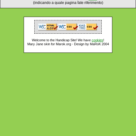
(indicando a quale pagina fate riferimento)
Welcome to the Handicap Site! We have
cookies
!
Mary Jane skin for Marok.org - Design by MaRoK 2004