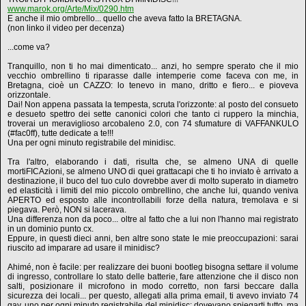
www.marok.org/Arte/Mix/0290.htm
E anche il mio ombrello... quello che aveva fatto la BRETAGNA.
(non linko il video per decenza)
...come va?
Tranquillo, non ti ho mai dimenticato... anzi, ho sempre sperato che il mio
vecchio ombrellino ti riparasse dalle intemperie come faceva con me, in
Bretagna, cioè un CAZZO: lo tenevo in mano, dritto e fiero... e pioveva
orizzontale.
Dai! Non appena passata la tempesta, scruta l'orizzonte: al posto del consueto
e desueto spettro dei sette canonici colori che tanto ci ruppero la minchia,
troverai un meraviglioso arcobaleno 2.0, con 74 sfumature di VAFFANKULO
(#fac0ff), tutte dedicate a te!!!
Una per ogni minuto registrabile del minidisc.
Tra l'altro, elaborando i dati, risulta che, se almeno UNA di quelle
mortiFICAzioni, se almeno UNO di quei grattacapi che ti ho inviato è arrivato a
destinazione, il buco del tuo culo dovrebbe aver di molto superato in diametro
ed elasticità i limiti del mio piccolo ombrellino, che anche lui, quando veniva
APERTO ed esposto alle incontrollabili forze della natura, tremolava e si
piegava. Però, NON si lacerava.
Una differenza non da poco... oltre al fatto che a lui non l'hanno mai registrato
in un dominio punto cx.
Eppure, in questi dieci anni, ben altre sono state le mie preoccupazioni: sarai
riuscito ad imparare ad usare il minidisc?
Ahimé, non è facile: per realizzare dei buoni bootleg bisogna settare il volume
di ingresso, controllare lo stato delle batterie, fare attenzione che il disco non
salti, posizionare il microfono in modo corretto, non farsi beccare dalla
sicurezza dei locali... per questo, allegati alla prima email, ti avevo inviato 74
gay, uno per ogni minuto registrabile del minidisc: dovevano spiegarti tutto, ma