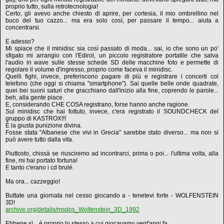
proprio tutto, sulla retrotecnologia!
Certo, gli avevo anche chiesto di aprire, per cortesia, il mio ombrellino nel
buco del tuo cazzo... ma era solo così, per passare il tempo... aiuta a
concentrarsi.
E adesso?
Mi spiace che il minidisc sia così passato di moda... sai, io che sono un po'
sfigato mi arrangio con l'Edirol, un piccolo registratore portatile che salva
l'audio in wave sulle stesse schede SD delle macchine foto e permette di
regolare il volume d'ingresso, proprio come faceva il minidisc.
Quelli fighi, invece, preferiscono pagare di più e registrare i concerti col
telefono (che oggi si chiama "smartphone"). Sai quelle belle onde quadrate,
quei bei suoni saturi che gracchiano dall'inizio alla fine, coprendo le parole...
beh, alla gente piace.
E, considerando CHE COSA registrano, forse hanno anche ragione.
Sul minidisc che hai fottuto, invece, c'era registrato il SOUNDCHECK del
gruppo di KASTROX!!!
È la giusta punizione divina.
Fosse stata "Albanese che vivi in Grecia" sarebbe stato diverso... ma non si
può avere tutto dalla vita.
Piuttosto, chissà se riusciremo ad incontrarci, prima o poi... l'ultima volta, alla
fine, mi hai portato fortuna!
E tanto c'erano i cd brulé.
Ma ora... cazzeggio!
Buttate una giornata nel cesso giocando a - tenetevi forte - WOLFENSTEIN
3D!
archive.org/details/msdos_Wolfenstein_3D_1992
Ebbene sì... è proprio lo stesso a cui giocavamo vent'anni fa.