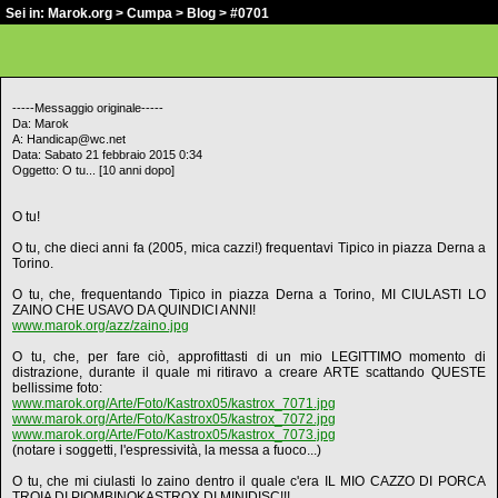
Sei in:
Marok.org
>
Cumpa
>
Blog
> #0701
-----Messaggio originale-----
Da: Marok
A: Handicap@wc.net
Data: Sabato 21 febbraio 2015 0:34
Oggetto: O tu... [10 anni dopo]
O tu!
O tu, che dieci anni fa (2005, mica cazzi!) frequentavi Tipico in piazza Derna a
Torino.
O tu, che, frequentando Tipico in piazza Derna a Torino, MI CIULASTI LO
ZAINO CHE USAVO DA QUINDICI ANNI!
www.marok.org/azz/zaino.jpg
O tu, che, per fare ciò, approfittasti di un mio LEGITTIMO momento di
distrazione, durante il quale mi ritiravo a creare ARTE scattando QUESTE
bellissime foto:
www.marok.org/Arte/Foto/Kastrox05/kastrox_7071.jpg
www.marok.org/Arte/Foto/Kastrox05/kastrox_7072.jpg
www.marok.org/Arte/Foto/Kastrox05/kastrox_7073.jpg
(notare i soggetti, l'espressività, la messa a fuoco...)
O tu, che mi ciulasti lo zaino dentro il quale c'era IL MIO CAZZO DI PORCA
TROIA DI PIOMBINOKASTROX DI MINIDISC!!!