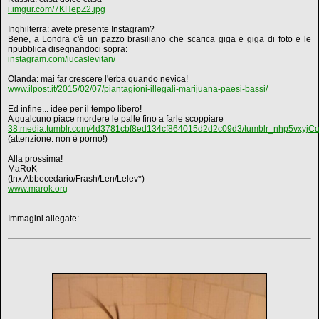
i.imgur.com/7KHepZ2.jpg
Inghilterra: avete presente Instagram?
Bene, a Londra c'è un pazzo brasiliano che scarica giga e giga di foto e le
ripubblica disegnandoci sopra:
instagram.com/lucaslevitan/
Olanda: mai far crescere l'erba quando nevica!
www.ilpost.it/2015/02/07/piantagioni-illegali-marijuana-paesi-bassi/
Ed infine... idee per il tempo libero!
A qualcuno piace mordere le palle fino a farle scoppiare
38.media.tumblr.com/4d3781cbf8ed134cf864015d2d2c09d3/tumblr_nhp5vxyjCq
(attenzione: non è porno!)
Alla prossima!
MaRoK
(tnx Abbecedario/Frash/Len/Lelev*)
www.marok.org
Immagini allegate: