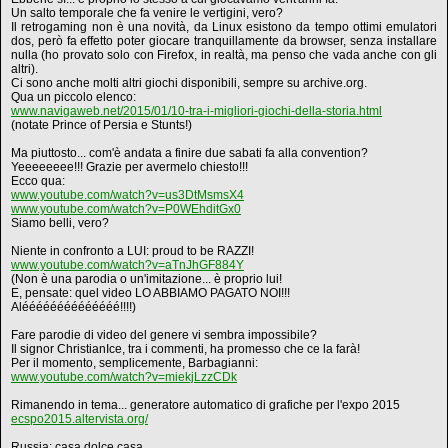
Un salto temporale che fa venire le vertigini, vero?
Il retrogaming non è una novità, da Linux esistono da tempo ottimi emulatori
dos, però fa effetto poter giocare tranquillamente da browser, senza installare
nulla (ho provato solo con Firefox, in realtà, ma penso che vada anche con gli
altri).
Ci sono anche molti altri giochi disponibili, sempre su archive.org.
Qua un piccolo elenco:
www.navigaweb.net/2015/01/10-tra-i-migliori-giochi-della-storia.html
(notate Prince of Persia e Stunts!)
Ma piuttosto... com'è andata a finire due sabati fa alla convention?
Yeeeeeeee!!! Grazie per avermelo chiesto!!!
Ecco qua:
www.youtube.com/watch?v=us3DtMsmsX4
www.youtube.com/watch?v=P0WEhditGx0
Siamo belli, vero?
Niente in confronto a LUI: proud to be RAZZI!
www.youtube.com/watch?v=aTnJhGF884Y
(Non è una parodia o un'imitazione... è proprio lui!
E, pensate: quel video LO ABBIAMO PAGATO NOI!!!
Aléééééééééééééé!!!!)
Fare parodie di video del genere vi sembra impossibile?
Il signor ChristianIce, tra i commenti, ha promesso che ce la farà!
Per il momento, semplicemente, Barbagianni:
www.youtube.com/watch?v=miekjLzzCDk
Rimanendo in tema... generatore automatico di grafiche per l'expo 2015
ecspo2015.altervista.org/
Russia: casa dolce casa