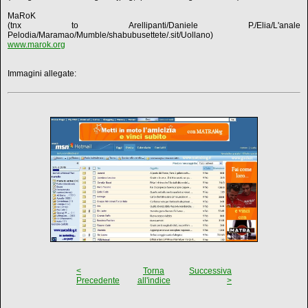
MaRoK
(tnx to Arellipanti/Daniele P./Elia/L'anale
Pelodia/Maramao/Mumble/shabubusettete/.sit/Uollano)
www.marok.org
Immagini allegate:
<
Torna
Successiva
Precedente
all'indice
>