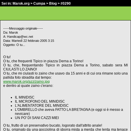
Sei in:
Marok.org
>
Cumpa
>
Blog
> #0290
-----Messaggio originale-----
Da: Marok
A: Handicap@wc.net
Data: Martedì 22 febbraio 2005 3:15
Oggetto: O tu...
O tu!
O tu, che frequenti Tipico in piazza Derna a Torino!
O tu, che, frequentando Tipico in piazza Derna a Torino, sabato sera MI
CIULASTI LO ZAINO!
O tu, che mi ciulasti lo zaino che usavo da 15 anni e di cui ora rimane solo una
pallida foto sbiadita dal tempo:
www.marok.org/azz/zaino.jpg
e dentro al quale zaino c'erano:
IL MINIDISC
IL MICROFONO DEL MINIDISC
L'ALIMENTATORE DEL MINIDISC
L'OMBRELLO che aveva FATTO LA BRETAGNA (e oggi si è messo a
nevicare)
UN PO' DI SANI CAZZI MIEI
O tu, frutto di un preservativo bucato, logorato dall'attrito anale!
O tu, originato da una gocciolina di sborra mista a merda che lenta ma tenace