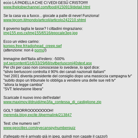
ecco LA PADELLA CHE CI VEDI GESÙ CRISTO!!!!!
www.theksbwchannel.com/food/4150919/detail.html
Se la casa va a fuoco... giocate a palle di neve! Funziona!
www.tgcom.it/mondo/articoli/articolo242210.shtml
Il governo taglia le tasse? I cittadini ringraziano:
img155.exs.cx/img155/6516/epocale3eg.jpg
Ecco un video carino:
korpps.free.fr/radiohead_creep.swf
(attenzione: non è
porno
!)
Immagine dell'Italia all'estero: -500%
svt.se/content/1/c6/33/29/68/svtberlusconi40stext.asx
Per chi per caso non conoscesse lo svedese, lo spot dice:
"silvio berlusconi controlla il 90% dei canali nazionali italiani"
"nel 2001 diventa presidente del consiglio dopo una massiccia campagna tv"
"subito dopo un tribunale lo obbliga a vendere una delle sue reti tv"
"allora la legge cambia"
"SVT: televisione libera"
Scaricate il nuovo inno dell'estate!
www.maximov.it/druidi/mp3/la_contessa_di_castiglione.zip
GOL? SBORROOOOOOOOH!
merenda.blog.excite.it/permalink/213847
Test: che numero sei?
www.geocities.com/eyecanspy/numberquiz
(l'allegato mi è arrivato già in jpeg, quindi non cagate il cazzo!)