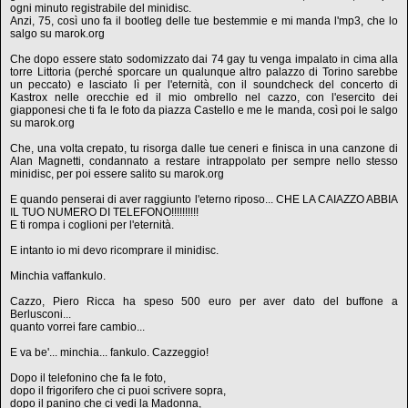
ogni minuto registrabile del minidisc.
Anzi, 75, così uno fa il bootleg delle tue bestemmie e mi manda l'mp3, che lo
salgo su marok.org
Che dopo essere stato sodomizzato dai 74 gay tu venga impalato in cima alla
torre Littoria (perché sporcare un qualunque altro palazzo di Torino sarebbe
un peccato) e lasciato lì per l'eternità, con il soundcheck del concerto di
Kastrox nelle orecchie ed il mio ombrello nel cazzo, con l'esercito dei
giapponesi che ti fa le foto da piazza Castello e me le manda, così poi le salgo
su marok.org
Che, una volta crepato, tu risorga dalle tue ceneri e finisca in una canzone di
Alan Magnetti, condannato a restare intrappolato per sempre nello stesso
minidisc, per poi essere salito su marok.org
E quando penserai di aver raggiunto l'eterno riposo... CHE LA CAIAZZO ABBIA
IL TUO NUMERO DI TELEFONO!!!!!!!!!!
E ti rompa i coglioni per l'eternità.
E intanto io mi devo ricomprare il minidisc.
Minchia vaffankulo.
Cazzo, Piero Ricca ha speso 500 euro per aver dato del buffone a
Berlusconi...
quanto vorrei fare cambio...
E va be'... minchia... fankulo. Cazzeggio!
Dopo il telefonino che fa le foto,
dopo il frigorifero che ci puoi scrivere sopra,
dopo il panino che ci vedi la Madonna,