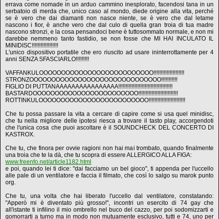
errava come nomade in un arduo cammino inesplorato, facendosi tana in un
serbatoio di merda che, unico caso al mondo, diede origine alla vita, perché
se è vero che dai diamanti non nasce niente, se è vero che dal letame
nascono i fior, è anche vero che dal culo di quella gran troia di tua madre
nascono stronzi, e la cosa pensandoci bene è tuttosommato normale, e non mi
darebbe nemmeno tanto fastidio, se non fosse che MI HAI INCULATO IL
MINIDISC!!!!!!!!!!!!!!!!!!
L'unico dispositivo portatile che ero riuscito ad usare ininterrottamente per 4
anni SENZA SFASCIARLO!!!!!!!!!
VAFFANKULOOOOOOOOOOOOOOOOOOOOOOOOOO!!!!!!!!!!!!!!!!!!!!!
STRONZOOOOOOOOOOOOOOOOOOOOOOOOOOOOOO!!!!!!!!!!!
FIGLIO DI PUTTANAAAAAAAAAAAAAAAA!!!!!!!!!!!!!!!!!!!!!!!!!!!!!!!!!!!!!
BASTARDOOOOOOOOOOOOOOOOOOOOOOOO!!!!!!!!!!!!!!!!!!!!!!!!!!!
ROTTINKULOOOOOOOOOOOOOOOOOOOOOOOOO!!!!!!!!!!!!!!!!!!!!!!!!!
Che tu possa passare la vita a cercare di capire come si usa quel minidisc,
che tu nella migliore delle ipotesi riesca a trovare il tasto play, accorgendoti
che l'unica cosa che puoi ascoltare è il SOUNDCHECK DEL CONCERTO DI
KASTROX.
Che tu, che finora per ovvie ragioni non hai mai trombato, quando finalmente
una troia che te la dà, che tu scopra di essere ALLERGICO ALLA FIGA:
www.freenfo.net/article1182.html
e poi, quando lei ti dice: "dai facciamo un bel gioco", ti appenda per l'uccello
alle pale di un ventilatore e faccia il filmato, che così lo salgo su marok punto
org.
Che tu, una volta che hai liberato l'uccello dal ventilatore, constatando:
"Apperò mi è diventato più grosso!", incontri un esercito di 74 gay che
all'istante ti infilino il mio ombrello nel buco del cazzo, per poi sodomizzarti e
gomorrarti a turno ma in modo non mutuamente esclusivo, tutti e 74, uno per