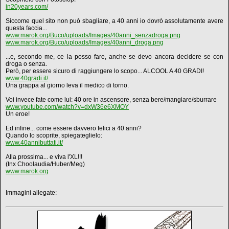
in20years.com/
Siccome quel sito non può sbagliare, a 40 anni io dovrò assolutamente avere
questa faccia...
www.marok.org/Buco/uploads/Images/40anni_senzadroga.png
www.marok.org/Buco/uploads/Images/40anni_droga.png
...e, secondo me, ce la posso fare, anche se devo ancora decidere se con
droga o senza.
Però, per essere sicuro di raggiungere lo scopo... ALCOOL A 40 GRADI!
www.40gradi.it/
Una grappa al giorno leva il medico di torno.
Voi invece fate come lui: 40 ore in ascensore, senza bere/mangiare/sburrare
www.youtube.com/watch?v=dxW36e6XMOY
Un eroe!
Ed infine... come essere davvero felici a 40 anni?
Quando lo scoprite, spiegateglielo:
www.40annibuttati.it/
Alla prossima... e viva l'XL!!!
(tnx Choolaudia/Huber/Meg)
www.marok.org
Immagini allegate: