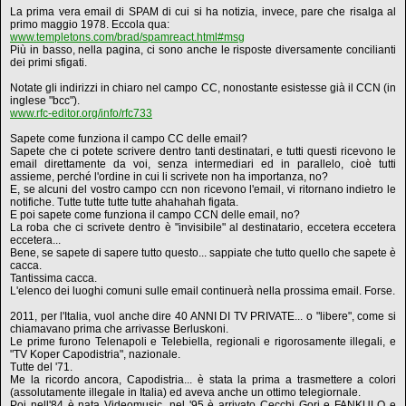
La prima vera email di SPAM di cui si ha notizia, invece, pare che risalga al
primo maggio 1978. Eccola qua:
www.templetons.com/brad/spamreact.html#msg
Più in basso, nella pagina, ci sono anche le risposte diversamente concilianti
dei primi sfigati.
Notate gli indirizzi in chiaro nel campo CC, nonostante esistesse già il CCN (in
inglese "bcc").
www.rfc-editor.org/info/rfc733
Sapete come funziona il campo CC delle email?
Sapete che ci potete scrivere dentro tanti destinatari, e tutti questi ricevono le
email direttamente da voi, senza intermediari ed in parallelo, cioè tutti
assieme, perché l'ordine in cui li scrivete non ha importanza, no?
E, se alcuni del vostro campo ccn non ricevono l'email, vi ritornano indietro le
notifiche. Tutte tutte tutte tutte ahahahah figata.
E poi sapete come funziona il campo CCN delle email, no?
La roba che ci scrivete dentro è "invisibile" al destinatario, eccetera eccetera
eccetera...
Bene, se sapete di sapere tutto questo... sappiate che tutto quello che sapete è
cacca.
Tantissima cacca.
L'elenco dei luoghi comuni sulle email continuerà nella prossima email. Forse.
2011, per l'Italia, vuol anche dire 40 ANNI DI TV PRIVATE... o "libere", come si
chiamavano prima che arrivasse Berluskoni.
Le prime furono Telenapoli e Telebiella, regionali e rigorosamente illegali, e
"TV Koper Capodistria", nazionale.
Tutte del '71.
Me la ricordo ancora, Capodistria... è stata la prima a trasmettere a colori
(assolutamente illegale in Italia) ed aveva anche un ottimo telegiornale.
Poi nell'84 è nata Videomusic, nel '95 è arrivato Cecchi Gori e FANKULO e