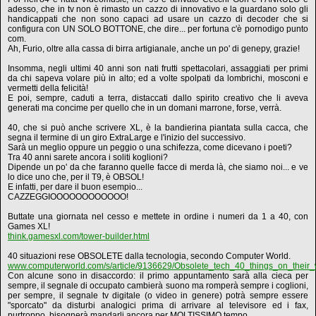
adesso, che in tv non è rimasto un cazzo di innovativo e la guardano solo gli
handicappati che non sono capaci ad usare un cazzo di decoder che si
configura con UN SOLO BOTTONE, che dire... per fortuna c'è pornodigo punto
com.
Ah, Furio, oltre alla cassa di birra artigianale, anche un po' di genepy, grazie!
Insomma, negli ultimi 40 anni son nati frutti spettacolari, assaggiati per primi
da chi sapeva volare più in alto; ed a volte spolpati da lombrichi, mosconi e
vermetti della felicità!
E poi, sempre, caduti a terra, distaccati dallo spirito creativo che li aveva
generati ma concime per quello che in un domani marrone, forse, verrà.
40, che si può anche scrivere XL, è la bandierina piantata sulla cacca, che
segna il termine di un giro ExtraLarge e l'inizio del successivo.
Sarà un meglio oppure un peggio o una schifezza, come dicevano i poeti?
Tra 40 anni sarete ancora i soliti koglioni?
Dipende un po' da che faranno quelle facce di merda là, che siamo noi... e ve
lo dice uno che, per il T9, è OBSOL!
E infatti, per dare il buon esempio...
CAZZEGGIOOOOOOOOOOOO!
Buttate una giornata nel cesso e mettete in ordine i numeri da 1 a 40, con
Games XL!
think.gamesxl.com/tower-builder.html
40 situazioni rese OBSOLETE dalla tecnologia, secondo Computer World.
www.computerworld.com/s/article/9136629/Obsolete_tech_40_things_on_their
Con alcune sono in disaccordo: il primo appuntamento sarà alla cieca per
sempre, il segnale di occupato cambierà suono ma romperà sempre i coglioni,
per sempre, il segnale tv digitale (o video in genere) potrà sempre essere
"sporcato" da disturbi analogici prima di arrivare al televisore ed i fax,
purtroppo, bisognerà mandarli ancora per MOLTISSIMO tempo.