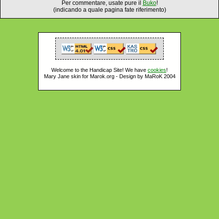
Per commentare, usate pure il
Buko
!
(indicando a quale pagina fate riferimento)
Welcome to the Handicap Site! We have
cookies
!
Mary Jane skin for Marok.org - Design by MaRoK 2004