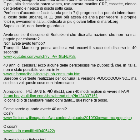
E poi, alla facciaccia porca vostra, uso ancora monitor CRT, cassette, elenco
del telefono e negozi di dischi sotto casa.
Però son d'accordo e faccio la ola per la 7 (il progresso ha portato interurbane
al costo delle urbane), la 11 (mai più attesa ed ansia per vedere le proprie
foto) e, ovviamente, la 5... dedicata ai più giovani lettori di marok.org.
Sapete cos'è, non dovete guardarla.
Avete sentito il discorso di Berluskoni che dice alla nazione che non ha mai
pagato per chiavare?
Non avete avuto tempo?
Tranquilli, Marok.org pensa anche a voi: eccovi il succo del discorso in 40
secondi!
www.youtube.com/watch?v=PwT8IxNzPSs
40 anni di censura: ecco alcune delle pericolosissime pubblicità che, in Italia,
non è stato possibile vedere in tv
www.informacibo.it/focus/pubb-censurata.htm
Sarebbe divertente realizzare per ognuna la versione POOOOOOORNO... ma
so che a voi queste cose non interessano.
A proposito... PIÙ SANI E PIÙ BELLI, con i 40 modi migliori di vivere il FAP!
forum.bodybuilding.com/showthread.php?t=124337161
Io consiglio di cambiare mano ogni tanto... questione di polso.
Come sarete quando avrete 40 anni?
Così?
www.filmisnow.it/magazine/wp-content/uploads/2010/03/ewan-mcgregor.jpg
O cosà?
www.imdb.com/title/tt0405422/
Scopritelo con Fotosciòp!