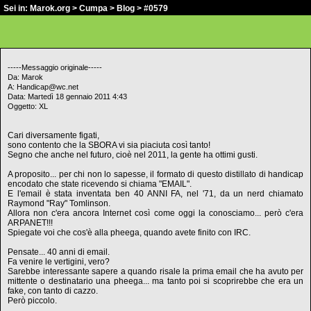
Sei in:
Marok.org
>
Cumpa
>
Blog
> #0579
-----Messaggio originale-----
Da: Marok
A: Handicap@wc.net
Data: Martedì 18 gennaio 2011 4:43
Oggetto: XL
Cari diversamente figati,
sono contento che la SBORA vi sia piaciuta così tanto!
Segno che anche nel futuro, cioè nel 2011, la gente ha ottimi gusti.
A proposito... per chi non lo sapesse, il formato di questo distillato di handicap
encodato che state ricevendo si chiama "EMAIL".
E l'email è stata inventata ben 40 ANNI FA, nel '71, da un nerd chiamato
Raymond "Ray" Tomlinson.
Allora non c'era ancora Internet così come oggi la conosciamo... però c'era
ARPANET!!!
Spiegate voi che cos'è alla pheega, quando avete finito con IRC.
Pensate... 40 anni di email.
Fa venire le vertigini, vero?
Sarebbe interessante sapere a quando risale la prima email che ha avuto per
mittente o destinatario una pheega... ma tanto poi si scoprirebbe che era un
fake, con tanto di cazzo.
Però piccolo.