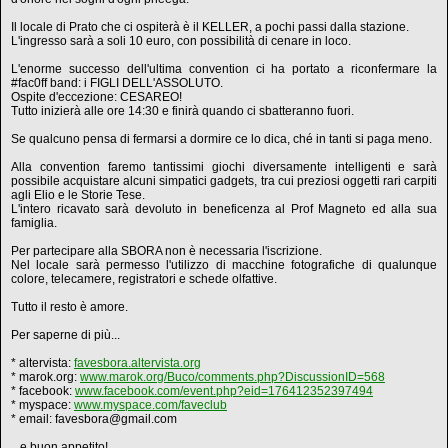
Il locale di Prato che ci ospiterà è il KELLER, a pochi passi dalla stazione.
L'ingresso sarà a soli 10 euro, con possibilità di cenare in loco.
L'enorme successo dell'ultima convention ci ha portato a riconfermare la
#fac0ff band: i FIGLI DELL'ASSOLUTO.
Ospite d'eccezione: CESAREO!
Tutto inizierà alle ore 14:30 e finirà quando ci sbatteranno fuori.
Se qualcuno pensa di fermarsi a dormire ce lo dica, ché in tanti si paga meno.
Alla convention faremo tantissimi giochi diversamente intelligenti e sarà
possibile acquistare alcuni simpatici gadgets, tra cui preziosi oggetti rari carpiti
agli Elio e le Storie Tese.
L'intero ricavato sarà devoluto in beneficenza al Prof Magneto ed alla sua
famiglia.
Per partecipare alla SBORA non è necessaria l'iscrizione.
Nel locale sarà permesso l'utilizzo di macchine fotografiche di qualunque
colore, telecamere, registratori e schede olfattive.
Tutto il resto è amore.
Per saperne di più...
* altervista:
favesbora.altervista.org
* marok.org:
www.marok.org/Buco/comments.php?DiscussionID=568
* facebook:
www.facebook.com/event.php?eid=176412352397494
* myspace:
www.myspace.com/faveclub
* email: favesbora@gmail.com
...e buon appetito!