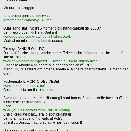
Ma ora... cazzeggio!
Buttate una giornata nel cesso
armorgames.com/play/349/red
Quali sono stati i vostri 5 momenti più handicappati del 2010?
Beh... ecco quelli di Rémi Gaillard
www.youtube.com/watch?v=ml7ZhupDLok
Modestamente, ho fatto ben di peggio.
Tin says FANKULO to IRC!
Dall'1/1/11, che suona anche bene, Telecom ha chiuuuuuuso irc.tin.it... è la
fine di un'era!
www.downloadblog.it/post/13632/fine-di-unera-chiuso-irctinit
E adesso andate a spiegare alla pheega che cos'è IRC!
(tranquilli, irc.azzurra.org rimane aperto e la nostra chat funziona... almeno per
ora)
Festeggiate IL MORTO DEL MESE!
www.ilmortodelmese.com/
Cosa non si fa per finire su Internet...
Avete presente quelli che rifanno gli spot famosi facendo delle facce buffe in
modo che facciano ridere?
Ecco...
www.youtube.com/watch?v=vrLOsDqv0eg
Che ci crediate o no... era lo spot originale!
Sembra il prequel di "Io vado al Poli".
La mitica Duna... rimarrà sempre nei nostri cuori!!!
Un buon sito da cui scaricare musica gratis