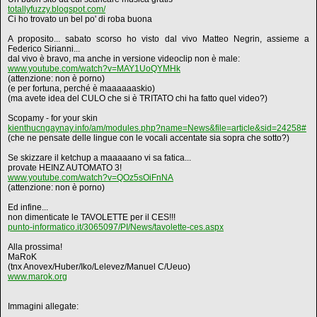
totallyfuzzy.blogspot.com/
Ci ho trovato un bel po' di roba buona
A proposito... sabato scorso ho visto dal vivo Matteo Negrin, assieme a
Federico Sirianni...
dal vivo è bravo, ma anche in versione videoclip non è male:
www.youtube.com/watch?v=MAY1UoQYMHk
(attenzione: non è porno)
(e per fortuna, perché è maaaaaaskio)
(ma avete idea del CULO che si è TRITATO chi ha fatto quel video?)
Scopamy - for your skin
kienthucngaynay.info/am/modules.php?name=News&file=article&sid=24258#
(che ne pensate delle lingue con le vocali accentate sia sopra che sotto?)
Se skizzare il ketchup a maaaaano vi sa fatica...
provate HEINZ AUTOMATO 3!
www.youtube.com/watch?v=QOz5sOiFnNA
(attenzione: non è porno)
Ed infine...
non dimenticate le TAVOLETTE per il CES!!!
punto-informatico.it/3065097/PI/News/tavolette-ces.aspx
Alla prossima!
MaRoK
(tnx Anovex/Huber/Iko/Lelevez/Manuel C/Ueuo)
www.marok.org
Immagini allegate: