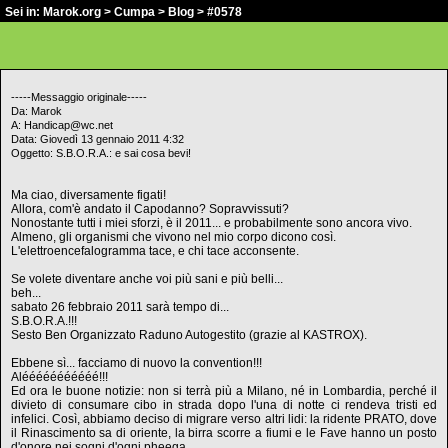
Sei in:
Marok.org
>
Cumpa
>
Blog
> #0578
-----Messaggio originale-----
Da: Marok
A: Handicap@wc.net
Data: Giovedì 13 gennaio 2011 4:32
Oggetto: S.B.O.R.A.: e sai cosa bevi!
Ma ciao, diversamente figati!
Allora, com'è andato il Capodanno? Sopravvissuti?
Nonostante tutti i miei sforzi, è il 2011... e probabilmente sono ancora vivo.
Almeno, gli organismi che vivono nel mio corpo dicono così.
L'elettroencefalogramma tace, e chi tace acconsente.
Se volete diventare anche voi più sani e più belli...
beh...
sabato 26 febbraio 2011 sarà tempo di...
S.B.O.R.A.!!!
Sesto Ben Organizzato Raduno Autogestito (grazie al KASTROX).
Ebbene sì... facciamo di nuovo la convention!!!
Alééééééééééé!!!
Ed ora le buone notizie: non si terrà più a Milano, né in Lombardia, perché il
divieto di consumare cibo in strada dopo l'una di notte ci rendeva tristi ed
infelici. Così, abbiamo deciso di migrare verso altri lidi: la ridente PRATO, dove
il Rinascimento sa di oriente, la birra scorre a fiumi e le Fave hanno un posto
d'onore nei sogni d'ogni pheega.