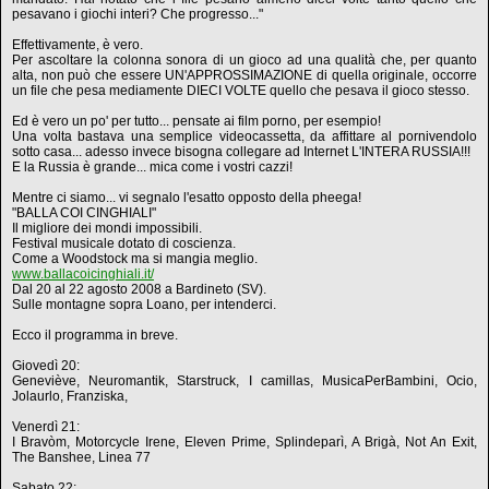
pesavano i giochi interi? Che progresso..."
Effettivamente, è vero.
Per ascoltare la colonna sonora di un gioco ad una qualità che, per quanto
alta, non può che essere UN'APPROSSIMAZIONE di quella originale, occorre
un file che pesa mediamente DIECI VOLTE quello che pesava il gioco stesso.
Ed è vero un po' per tutto... pensate ai film porno, per esempio!
Una volta bastava una semplice videocassetta, da affittare al pornivendolo
sotto casa... adesso invece bisogna collegare ad Internet L'INTERA RUSSIA!!!
E la Russia è grande... mica come i vostri cazzi!
Mentre ci siamo... vi segnalo l'esatto opposto della pheega!
"BALLA COI CINGHIALI"
Il migliore dei mondi impossibili.
Festival musicale dotato di coscienza.
Come a Woodstock ma si mangia meglio.
www.ballacoicinghiali.it/
Dal 20 al 22 agosto 2008 a Bardineto (SV).
Sulle montagne sopra Loano, per intenderci.
Ecco il programma in breve.
Giovedì 20:
Geneviève, Neuromantik, Starstruck, I camillas, MusicaPerBambini, Ocio,
Jolaurlo, Franziska,
Venerdì 21:
I Bravòm, Motorcycle Irene, Eleven Prime, Splindeparì, A Brigà, Not An Exit,
The Banshee, Linea 77
Sabato 22: