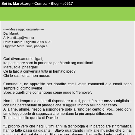
Sei in:
Marok.org
>
Cumpa
>
Blog
> #0517
-----Messaggio originale-----
Da: Marok
A: Handicap@wc.net
Data: Sabato 1 agosto 2009 4:29
Oggetto: Mare, sole, pheega e...
Cari diversamente figati,
tra poche ore sarò in partenza per Marok.org marittima!
Mare, sole, pheega!!!
Ce la farò a convertirla tutta in formato jpeg?
Chi lo sa... tentar non nuoce.
Comunque, ne approfitto per ribadire che i vostri commenti alle email sono
sempre di ottimo livello!
Specie quelli che contengono come oggetto "remove".
Non ho il tempo materiale di rispondere a tutti, perché siete mezzo migliaio...
con una percentuale di pheega che si aggira intorno all'uno per cento.
Alla fine, ahimé, riesco a rispondere solo all'uno per cento di voi... però ogni
tanto leggo perle di saggezza che meritano la più ampia diffusione.
Tra le tante, cito questa di Davide:
"È proprio vero che negli ultimi anni la tecnologia e in particolare l'informatica
hanno fatto passi da gigante... Stavo guardando i link alle musiche che ci hai
mandato. Hai notato che i file pesano almeno dieci volte tanto quello che