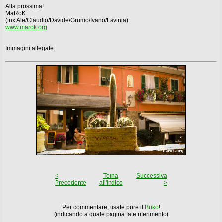
Alla prossima!
MaRoK
(tnx Ale/Claudio/Davide/Grumo/Ivano/Lavinia)
www.marok.org
Immagini allegate:
<
Torna
Successiva
Precedente
all'indice
>
Per commentare, usate pure il
Buko
!
(indicando a quale pagina fate riferimento)