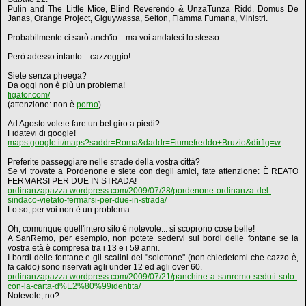
Pulin and The Little Mice, Blind Reverendo & UnzaTunza Ridd, Domus De
Janas, Orange Project, Giguywassa, Selton, Fiamma Fumana, Ministri.
Probabilmente ci sarò anch'io... ma voi andateci lo stesso.
Però adesso intanto... cazzeggio!
Siete senza pheega?
Da oggi non è più un problema!
figator.com/
(attenzione: non è
porno
)
Ad Agosto volete fare un bel giro a piedi?
Fidatevi di google!
maps.google.it/maps?saddr=Roma&daddr=Fiumefreddo+Bruzio&dirflg=w
Preferite passeggiare nelle strade della vostra città?
Se vi trovate a Pordenone e siete con degli amici, fate attenzione: È REATO
FERMARSI PER DUE IN STRADA!
ordinanzapazza.wordpress.com/2009/07/28/pordenone-ordinanza-del-
sindaco-vietato-fermarsi-per-due-in-strada/
Lo so, per voi non è un problema.
Oh, comunque quell'intero sito è notevole... si scoprono cose belle!
A SanRemo, per esempio, non potete sedervi sui bordi delle fontane se la
vostra età è compresa tra i 13 e i 59 anni.
I bordi delle fontane e gli scalini del "solettone" (non chiedetemi che cazzo è,
fa caldo) sono riservati agli under 12 ed agli over 60.
ordinanzapazza.wordpress.com/2009/07/21/panchine-a-sanremo-seduti-solo-
con-la-carta-d%E2%80%99identita/
Notevole, no?