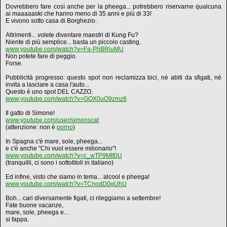
Dovrebbero fare così anche per la pheega... potrebbero riservarne qualcuna
ai maaaaaski che hanno meno di 35 anni e più di 33!
E vivono sotto casa di Borghezio.
Altrimenti... volete diventare maestri di Kung Fu?
Niente di più semplice... basta un piccolo casting.
www.youtube.com/watch?v=Fa-PhBRiuMU
Non potete fare di peggio.
Forse.
Pubblicità progresso: questo spot non reclamizza bici, nè abiti da sfigati, nè
invita a lasciare a casa l'auto...
Questo è uno spot DEL CAZZO.
www.youtube.com/watch?v=GOX0uO9zmz8
Il gatto di Simone!
www.youtube.com/user/simonscat
(attenzione: non è
porno
)
In Spagna c'è mare, sole, pheega...
e c'è anche "Chi vuol essere milionario"!
www.youtube.com/watch?v=c_wTP9Mtf0U
(tranquilli, ci sono i sottotitoli in italiano)
Ed infine, visto che siamo in tema... alcool e pheega!
www.youtube.com/watch?v=TCnodD0gUhU
Boh... cari diversamente figati, ci rileggiamo a settembre!
Fate buone vacanze,
mare, sole, pheega e...
si fappa.