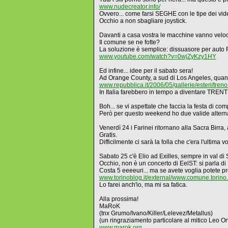
www.nudecreator.info/
Ovvero... come farsi SEGHE con le tipe dei vi
Occhio a non sbagliare joystick.
Davanti a casa vostra le macchine vanno velo
Il comune se ne fotte?
La soluzione è semplice: dissuasore per auto 
www.youtube.com/watch?v=0wjZyKzy1HY
Ed infine... idee per il sabato sera!
Ad Orange County, a sud di Los Angeles, quando
www.repubblica.it/2006/05/gallerie/esteri/tren
In Italia farebbero in tempo a diventare TR
Boh... se vi aspettate che faccia la festa di 
Però per questo weekend ho due valide alternat
Venerdì 24 i Farinei ritornano alla Sacra Birra
Gratis.
Difficilmente ci sarà la folla che c'era l'ultima 
Sabato 25 c'è Elio ad Exilles, sempre in val di
Occhio, non è un concerto di EelST: si parla di 
Costa 5 eeeeuri... ma se avete voglia potete p
www.torinoblog.it/external/www.comune.torino.i
Lo farei anch'io, ma mi sa fatica.
Alla prossima!
MaRoK
(tnx Grumo/Ivano/Killer/Lelevez/Metallus)
(un ringraziamento particolare al mitico Leo Ort
www.marok.org