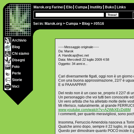
Marok.org
Farinei
Elio
Cumpa
Inutility
Buko
Links
Sei in:
Marok.org
>
Cumpa
>
Blog
> #0516
Archivio
Blog
-----Messaggio originale-----
Da: Marok
Chi siamo
A: Handicap@wc.net
Data: Mercoledì 22 luglio 2009 4:58
Disegni
Oggetto: 34 anni e...
Foto
Perle
Cari diversamente figati, oggi non è un giorno 
Storie
Con una buona approssimazione, 22/7 è ugua
E si FAAAAPPA!!!
Voci
Del resto non è un caso se, proprio il 22/7 di 
Un personaggio che voi tutti ben conoscete ed
Un vero artista che ha allietato molte delle vos
Mi riferisco, naturalmente, al grande FERRUC
www.youtube.com/watch?v=A2WbXEcDd8M
I commenti, per quanto meravigliosi, sono poch
Insomma, Ferruccio Amendola nasceva a Torino 
Qualche anno dopo, sempre il 22 luglio, in qu
Questo per dimostrare quanto POCO incide il gi