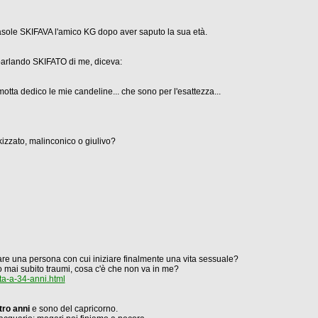
asole SKIFAVA l'amico KG dopo aver saputo la sua età.
 parlando SKIFATO di me, diceva:
tta dedico le mie candeline... che sono per l'esattezza...
skizzato, malinconico o giulivo?
rare una persona con cui iniziare finalmente una vita sessuale?
o mai subito traumi, cosa c'è che non va in me?
a-a-34-anni.html
tro anni
e sono del capricorno.