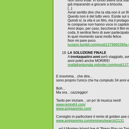
Non sono triste. In fondo avere una vit
già imparando a giocare a briscola.
[...]
Avrai sentito dire che la vita non è un fi
Questo non è del tutto vero. Esiste sul 
Quindi sì, la vita è un film, ma il protag
le comparse non hanno voce in capitolo 
Anni dopo, per caso, beccherai il film i
coda, ti sentirai fiero di aver partecipato
In quel momento sarai molto felice.
Non mi pare poco.
luciano.tumblr.com/post/137996039/la-
LA SOLUZIONE FINALE
A
trentaquattro anni
avrò viaggiato, av
anni potrò anche MORIRE!
realtafrantumata.splinder.com/post/137
E insomma... che dire...
sono proprio l'unico che ha compiuto 34 a
Boh...
Ma ora... cazzeggio!
Tanto per iniziare... un po' di musica nerd!
www.remix64.com/
www.amigaremix.com/
Consiglio in particolare il remix di golden axe c
www.amigaremix.com/remixes/search/2131
...ed il Monkey Island live di "Press Play on Ta