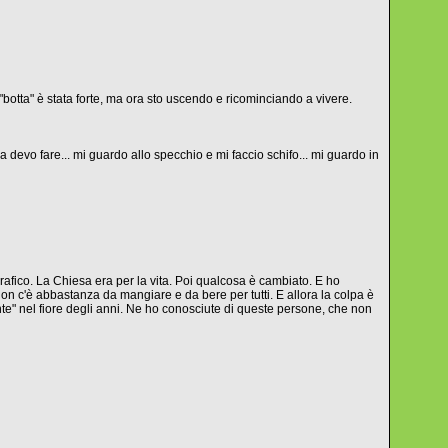
otta" è stata forte, ma ora sto uscendo e ricominciando a vivere.
 devo fare... mi guardo allo specchio e mi faccio schifo... mi guardo in
grafico. La Chiesa era per la vita. Poi qualcosa è cambiato. E ho
non c'è abbastanza da mangiare e da bere per tutti. E allora la colpa è
ente" nel fiore degli anni. Ne ho conosciute di queste persone, che non