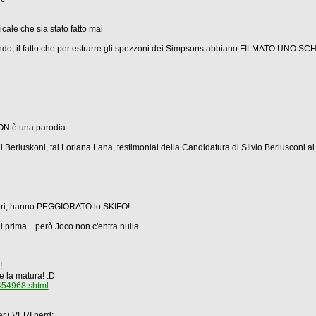
ale che sia stato fatto mai
tofondo, il fatto che per estrarre gli spezzoni dei Simpsons abbiano FILMATO UNO 
ON è una parodia.
i Berluskoni, tal Loriana Lana, testimonial della Candidatura di SIlvio Berlusconi 
nori, hanno PEGGIORATO lo SKIFO!
rima... però Joco non c'entra nulla.
!
e la matura! :D
o454968.shtml
er i VERI nerd: