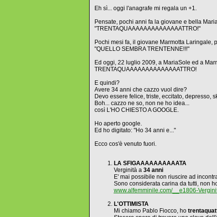
Eh sì... oggi l'anagrafe mi regala un +1.
Pensate, pochi anni fa la giovane e bella Mari
"TRENTAQUAAAAAAAAAAAAAATTRO!"
Pochi mesi fa, il giovane Marmotta Laringale,
"QUELLO SEMBRA TRENTENNE!!!"
Ed oggi, 22 luglio 2009, a MariaSole ed a Marmo
TRENTAQUAAAAAAAAAAAAAATTRO!
E quindi?
Avere 34 anni che cazzo vuol dire?
Devo essere felice, triste, eccitato, depresso, 
Boh... cazzo ne so, non ne ho idea...
così L'HO CHIESTO A GOOGLE.
Ho aperto google.
Ed ho digitato: "Ho 34 anni e..."
Ecco cos'è venuto fuori.
LA SFIGAAAAAAAAAATA
Verginità a
34 anni
E' mai possibile non riuscire ad incont
Sono considerata carina da tutti, non h
www.alfemminile.com/__e1806-Verginit
L'OTTIMISTA
Mi chiamo Pablo Fiocco, ho
trentaquat