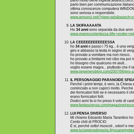
parlo molto bene inglese,tedesco,ceco
parlo bien per communicazione italian
ottima conoscenze computera WI
sono seriosa e responsbile.
www.annunci.net/?view=ads&search=
LA SKIFAAAAATA
Ho
34 anni
sono separata da due anni do
www.vivereconlentezza.it/le+vostre+opi
LA CEEEEEEEEEEEESSA
ho
34 anni
e passo i 75 kg... è una verg
giro e abbasso la testa in segno di vergo
ho provato a vomitare ma non riesco..
ho provato a limitarmi nel cibo ma poi 
ho bisogno che qualcuno mi aiuti...
voglio essere magra... piuttosto che il 
www.pepeneroblog.com/2007/06/pro-an
IL PERSONAGGIO PARANOIDE SFIGAT
Perché i primi tempi, è vero, la Chiesa 
cominciato a non capirci molto. Perché l
dei fornicatori folli se è necessario il
erano fornicatori folli.
Dodici anni fa io ho preso il voto di cas
www.fantascienza.com/magazine/raccon
LUI PENSA DIVERSO
Mi chiamo Edoardo Maria Tarantino h
Cento chili di FROCIO.
E si, perché sotto! muscoli , odori! e m
www.luciapieradepaola.it/youaremydest