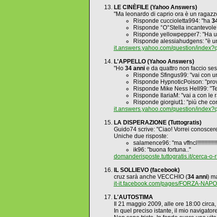
LE CINÈFILE (Yahoo Answers)
"Ma leonardo di caprio ora è un ragazz
Risponde cuccioletta994: "ha
3
Risponde °O°Stella incantevole
Risponde yellowpepper7: "Ha una t
Risponde alessiahudgens: "è un
it.answers.yahoo.com/question/ind
L'APPELLO (Yahoo Answers)
"Ho
34 anni
e da quattro non faccio ses
Risponde Sfingus99: "vai con un
Risponde HypnoticPoison: "prov
Risponde Mike Ness Hell99: "T
Risponde IlariaM: "vai a con le 
Risponde giorgiut1: "più che co
it.answers.yahoo.com/question/inde
LA DISPERAZIONE (Tuttogratis)
Guido74 scrive: "Ciao! Vorrei conoscer
Uniche due risposte:
salamence96: "ma vffncl!!!!!!!!!!!!!!!
ik96: "buona fortuna.."
domanderisposte.tuttogratis.it/cerca-o
IL SOLLIEVO (facebook)
cruz sarà anche VECCHIO (
34 anni
) m
it-it.facebook.com/pages/FORZA-NAP
L'AUTOSTIMA
Il 21 maggio 2009, alle ore 18:00 circa
In quel preciso istante, il mio navigato