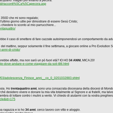
'acquario: magari poi finiamo a pecora.
/dati/racconti%5Ca%5Capecora.asp
S 350D che mi sono regalato;
 l'ultimo giorno utile per dimostrare di essere Gesù Cristo;
 a chiedere lo sconto al mio parrucchiere...
ntaquattro/
sarebbe il caso di smettere di fare cazzate autoimponendosi un comportamento da ad
 del mattino, seppur solamente il fine settimana, a giocare online a Pro Evolution So
anni-di-cristo/
erebbe affatto, ma non sarò un pò fuori età? IO HO
34 ANNI
, MICA 20!
le-dove-andare-e-come-viaggiare-da-soli-t86.html
naio/03/adolescenza_Finisce_anni__co_0_0201032883.shtml
nsia. Ho
trentaquattro anni
, sono una consacrata diocesana della diocesi di Mondo
hé desidero vivere e donare la mia vita totalmente al Signore e ai fratelli, ma talvol
embra di lottare contro i mulini a vento. Vi chiedo di aiutarmi con la vostra preghier
icle&id=175
ha ragazza e io ho
34 anni
. cerco lavoro con vitto e aloggio.