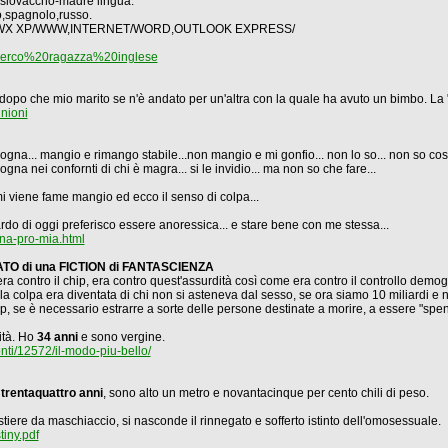
,slovaccho-madre lingua.
o,spagnolo,russo.
NDOWX XP/WWW,INTERNET/WORD,OUTLOOK EXPRESS/
cerco%20ragazza%20inglese
po che mio marito se n'è andato per un'altra con la quale ha avuto un bimbo. La "b
nioni
ogna... mangio e rimango stabile...non mangio e mi gonfio... non lo so... non so cosa
gna nei confornti di chi è magra... si le invidio... ma non so che fare...
mi viene fame mangio ed ecco il senso di colpa...
lardo di oggi preferisco essere anoressica... e stare bene con me stessa...
a-pro-mia.html
O di una FICTION di FANTASCIENZA
era contro il chip, era contro quest'assurdità così come era contro il controllo demo
a colpa era diventata di chi non si asteneva dal sesso, se ora siamo 10 miliardi e 
 chip, se è necessario estrarre a sorte delle persone destinate a morire, a essere "sp
tità. Ho
34 anni
e sono vergine.
ti/12572/il-modo-piu-bello/
o
trentaquattro anni
, sono alto un metro e novantacinque per cento chili di peso.
estiere da maschiaccio, si nasconde il rinnegato e sofferto istinto dell'omosessuale.
iny.pdf