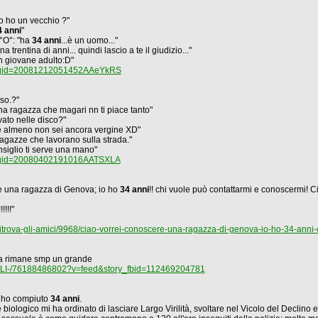
o ho un vecchio ?"
4 anni
"
°O°: "ha
34 anni
...è un uomo..."
rentina di anni... quindi lascio a te il giudizio..."
 giovane adulto:D"
ex?qid=20081212051452AAeYkRS
so.?"
a ragazza che magari nn ti piace tanto"
ato nelle disco?"
e almeno non sei ancora vergine XD"
ragazze che lavorano sulla strada."
nsiglio ti serve una mano"
x?qid=20080402191016AATSXLA
e una ragazza di Genova; io ho
34 anni
!! chi vuole può contattarmi e conoscermi! C
!!!!"
-ritrova-gli-amici/9968/ciao-vorrei-conoscere-una-ragazza-di-genova-io-ho-34-ann
a rimane smp un grande
OLI-/76188486802?v=feed&story_fbid=112469204781
, ho compiuto
34 anni
.
re biologico mi ha ordinato di lasciare Largo Virilità, svoltare nel Vicolo del Declin