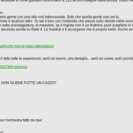
a sessuale è come guidare contromano a 120 all'ora inseguiti dalla polizia: molto 
lm.
serio gente con una vita così interessante. Solo che quella gente non sei tu.
onista è qualcun altro. Tu sei il tizio con l'ombrello che passa sullo sfondo nella scena
sulla sceneggiatura. Al massimo, se il regista non è un Kubrick, puoi scegliere in
n seconda serata su Rete 4. Lo rivedrai e ti accorgerai che è proprio bello. Anche se
.
verit-che-non-le-piaci-abbastanza
rò fatto tutte le esperienze, avrò un lavoro, una famiglia... sarò un uomo, avrò 
34478/Il+divenire
nni e NON GLIENE FOTTE UN CAZZO?
on l'orchestra fatto da dax:
pe"