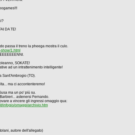
deogames!!!
ci?
FAI DA TE!
 passa il treno la pheega mostra il culo.
o-show/1.html
ENTEEEEEEENNI.
compleanno, SOKATE!
ive ad un intrattenimento intelligente!
, a Sant'Ambrogio (TO).
volta... ma ci accontenteremo!
 Susa ma un po' più su.
Barbieri... astenersi Fernando.
rovare a vincere gli ingressi omaggio qua:
t/infogio/omaggi/archivio.htm
olani, autore dell'allegato)