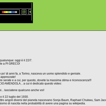
qualunque: oggi è il 22/7.
le a PI GRECO!
un po' di anni fa, a Torino, nasceva un uomo splendido e geniale.
 apprezzate!
tre serate e a cui, per questo, dovete la massima stima e riconoscenza!!!
CIO AMENDOLA... a cui è dedicato questo video:
i... lasciatene qualcuno anche voi!
il 22 luglio del 1930.
attro angoli diversi del pianeta nascevano Sonja Baum, Raphael Chukwu, Sam Jacobs
orno di nascita nella probabilità di avere una pagina su wikipedia.