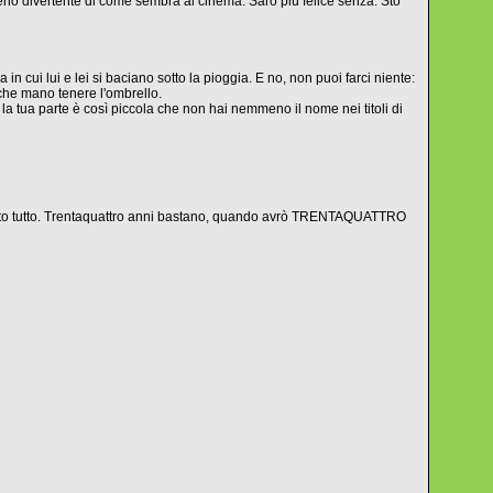
meno divertente di come sembra al cinema. Sarò più felice senza. Sto
 in cui lui e lei si baciano sotto la pioggia. E no, non puoi farci niente:
 che mano tenere l'ombrello.
 la tua parte è così piccola che non hai nemmeno il nome nei titoli di
provato tutto. Trentaquattro anni bastano, quando avrò TRENTAQUATTRO