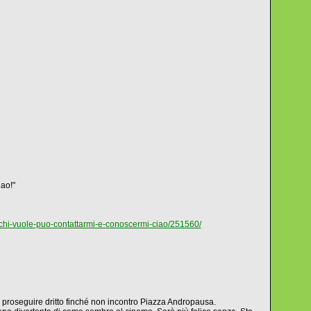
iao!"
i-chi-vuole-puo-contattarmi-e-conoscermi-ciao/251560/
o e proseguire dritto finché non incontro Piazza Andropausa.