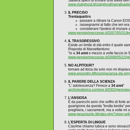
Stasera spero di trovare una slava dell
www.clubghost.it/clubghost/narrativa
IL PRECISO
Trentaquattro
.
passare a ritirare la Canon EO
rassegnarmi al fatto che ieri era
considerare l'ipotesi di iniziare
www.pensierineccesso.it/2007/05/31/tre
IL TRASGRESSIVO
Esiste un limite di età entro il quale 
Risposta di Marsettantuno:
"io a
34 anni
e mezzo a volte faccio le 5
www.pensierineccesso.it/2006/05/15/gli-
NO ALPITOUR?
tornare ad ibiza da solo non mi dispiac
www.aroundin.it/forum/vacanza-da-sing
IL PARERE DELLA SCIENZA
"L' adolescenza? Finisce a
34 anni
"
archiviostorico.corriere.it/2002/gen
L'ANSIOSA
È da parecchi anni che soffro di forte a
guarigione da questa "brutta bestia" perc
preghiera, i sacramenti, ma a volte mi s
www.gesurisorto.it/index.php?view=art
L'ESPERTA DI LINGUE
Ciao!me chiamo lubica e sono slovacc