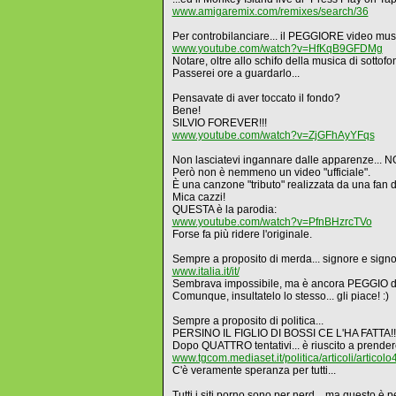
www.amigaremix.com/remixes/search/36
Per controbilanciare... il PEGGIORE video music
www.youtube.com/watch?v=HfKqB9GFDMg
Notare, oltre allo schifo della musica di sot
Passerei ore a guardarlo...
Pensavate di aver toccato il fondo?
Bene!
SILVIO FOREVER!!!
www.youtube.com/watch?v=ZjGFhAyYFqs
Non lasciatevi ingannare dalle apparenze... N
Però non è nemmeno un video "ufficiale".
È una canzone "tributo" realizzata da una fan d
Mica cazzi!
QUESTA è la parodia:
www.youtube.com/watch?v=PfnBHzrcTVo
Forse fa più ridere l'originale.
Sempre a proposito di merda... signore e sig
www.italia.it/it/
Sembrava impossibile, ma è ancora PEGGIO di p
Comunque, insultatelo lo stesso... gli piace! :)
Sempre a proposito di politica...
PERSINO IL FIGLIO DI BOSSI CE L'HA FATTA!!
Dopo QUATTRO tentativi... è riuscito a prender
www.tgcom.mediaset.it/politica/articoli/articol
C'è veramente speranza per tutti...
Tutti i siti porno sono per nerd... ma questo è p