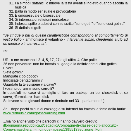
Fa simboli satanici, o muove la testa aventi e indietro quando ascolta la
musica
Balla in modo sensuale e provocatorio
È omosessuale o bisessuale
Si interessa di religioni pericolose
Indossa spille o adesivi con su scritto "sono goth" o "sono così gothic"
Si definisce goth
"Se cinque o più di queste caratteristiche corrispondono al comportamento di
vostro figlio
- ammonisce il volantino -
intervenite subito, chiedendo aiuto ad
un medico o in parrocchia"
.
***
Uff... a me mancano il 3, 4, 5, 17, 27 e gli ultimi 4. Che palle.
26 non pervenuto: non ho trovato su google la definizione di cibo gotico.
E voi?
Siete gotici?
Mangiate cibo gotico?
Indossate pentagrammi?
Guardate la televisione via cavo?
I vostri programmi sono corrotti?
In quest'ultimo caso vi consiglio di fare un backup, un bel checkdisk e, se
serve, riformattare l'hard disk.
Se invece siete giovani donne e rientrate nel 33... parliamone! :)
Ah... dopo pochi minuti di cazzeggio su internet ho trovato la fonte della burla:
www.redmusic.com/goths/warning.html
...ma ho anche visto che parecchi ci hanno davvero creduto:
ilforomagna.repubblica.it/dettaglio/Compagni-di-classe-dediti-allocculto-
Come-smascherarli-in-cinque-mosse/1395513?edizione=Forli