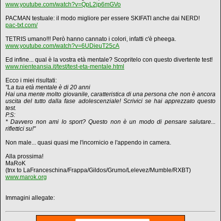
www.youtube.com/watch?v=QpL2jp6mGVo
PACMAN testuale: il modo migliore per essere SKIFATI anche dai NERD!
pac-txt.com/
TETRIS umano!!! Però hanno cannato i colori, infatti c'è pheega.
www.youtube.com/watch?v=6UDieuT25cA
Ed infine... qual è la vostra età mentale? Scopritelo con questo divertente test!
www.nienteansia.it/test/test-eta-mentale.html
Ecco i miei risultati:
"La tua età mentale è di 20 anni
Hai una mente molto giovanile, caratteristica di una persona che non è ancora
uscita del tutto dalla fase adolescenziale! Scrivici se hai apprezzato questo
test.
P.S:
* Davvero non ami lo sport? Questo non è un modo di pensare salutare...
riflettici su!"
Non male... quasi quasi me l'incornicio e l'appendo in camera.
Alla prossima!
MaRoK
(tnx to LaFranceschina/Frappa/Gildos/Grumo/Lelevez/Mumble/RXBT)
www.marok.org
Immagini allegate: