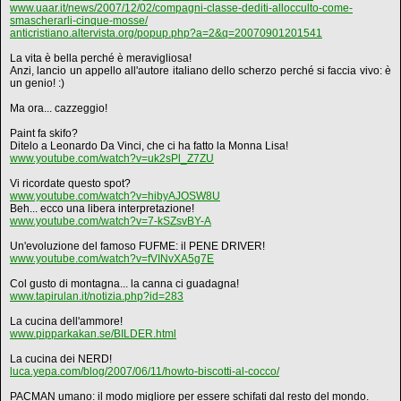
www.uaar.it/news/2007/12/02/compagni-classe-dediti-allocculto-come-
smascherarli-cinque-mosse/
anticristiano.altervista.org/popup.php?a=2&q=20070901201541
La vita è bella perché è meravigliosa!
Anzi, lancio un appello all'autore italiano dello scherzo perché si faccia vivo: è
un genio! :)
Ma ora... cazzeggio!
Paint fa skifo?
Ditelo a Leonardo Da Vinci, che ci ha fatto la Monna Lisa!
www.youtube.com/watch?v=uk2sPl_Z7ZU
Vi ricordate questo spot?
www.youtube.com/watch?v=hibyAJOSW8U
Beh... ecco una libera interpretazione!
www.youtube.com/watch?v=7-kSZsvBY-A
Un'evoluzione del famoso FUFME: il PENE DRIVER!
www.youtube.com/watch?v=fVINvXA5g7E
Col gusto di montagna... la canna ci guadagna!
www.tapirulan.it/notizia.php?id=283
La cucina dell'ammore!
www.pipparkakan.se/BILDER.html
La cucina dei NERD!
luca.yepa.com/blog/2007/06/11/howto-biscotti-al-cocco/
PACMAN umano: il modo migliore per essere schifati dal resto del mondo.