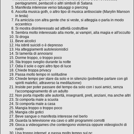
pentagrammi, pentacoli o altri simboli di Satana
Manifesta interesse verso tatuaggi o piercing
Ascolta musica goth, o altro tipo di musica antisociale (Marylin Manson
in testa)
Fa amicizia con altra gente che si veste, si atteggia o parla in modo
eccentrico
Si mostra disinteressato ad attività costruttive
Sembra molto interessato alla morte, ai vampiri, alla magia e all'occulto
Si droga
Beve alcolici
Ha istinti suicidi o è depresso
Ha atteggiamenti autolesionistici
Si lamenta di annoiarsi
Dorme troppo, o troppo poco
Sta troppo sveglio durante la notte
Odia il sole o ogni altro tipo di luce
Chiede troppa privacy
Passa molto tempo in solitudine
Chiede tempo per stare da solo e in silenzio (potrebbe parlare con gli
spiriti malefici, attraverso la meditazione)
Insiste per poter passare del tempo da solo con i suoi amici, senza
l'accompagnamento di un adulto
Non porta rispetto alle autorità, insegnanti, preti, anziani, ma anche altri
Si comporta male a scuola
Si comporta male a casa
Mangia troppo o troppo poco
Mangia cibi gotici
Beve sangue o manifesta interesse nel berlo
Guarda la televisione via cavo o altri programmi corrotti
Gioca a videogames che contengono violenza oppure videogiochi di
ruolo
Usa troppo internet, e passa molto tempo sul pc