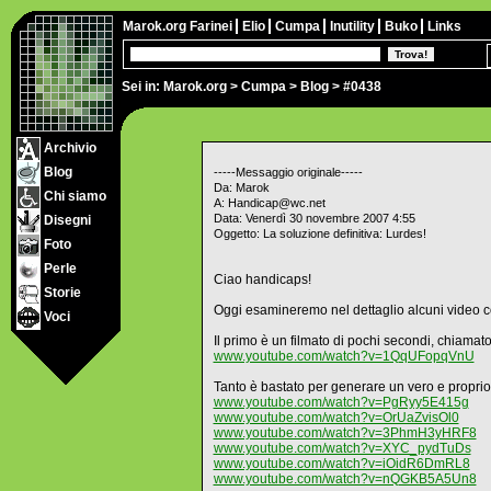
Marok.org
Farinei
Elio
Cumpa
Inutility
Buko
Links
Sei in:
Marok.org
>
Cumpa
>
Blog
> #0438
Archivio
Blog
-----Messaggio originale-----
Da: Marok
Chi siamo
A: Handicap@wc.net
Data: Venerdì 30 novembre 2007 4:55
Disegni
Oggetto: La soluzione definitiva: Lurdes!
Foto
Perle
Ciao handicaps!
Storie
Oggi esamineremo nel dettaglio alcuni video c
Voci
Il primo è un filmato di pochi secondi, chiamat
www.youtube.com/watch?v=1QqUFopqVnU
Tanto è bastato per generare un vero e proprio 
www.youtube.com/watch?v=PgRyy5E415g
www.youtube.com/watch?v=OrUaZvisOl0
www.youtube.com/watch?v=3PhmH3yHRF8
www.youtube.com/watch?v=XYC_pydTuDs
www.youtube.com/watch?v=iOidR6DmRL8
www.youtube.com/watch?v=nQGKB5A5Un8