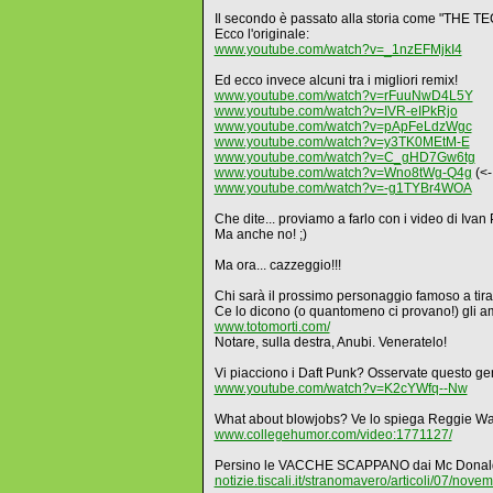
Il secondo è passato alla storia come "THE 
Ecco l'originale:
www.youtube.com/watch?v=_1nzEFMjkI4
Ed ecco invece alcuni tra i migliori remix!
www.youtube.com/watch?v=rFuuNwD4L5Y
www.youtube.com/watch?v=IVR-eIPkRjo
www.youtube.com/watch?v=pApFeLdzWgc
www.youtube.com/watch?v=y3TK0MEtM-E
www.youtube.com/watch?v=C_gHD7Gw6tg
www.youtube.com/watch?v=Wno8tWg-Q4g
(<-
www.youtube.com/watch?v=-g1TYBr4WOA
Che dite... proviamo a farlo con i video di Iv
Ma anche no! ;)
Ma ora... cazzeggio!!!
Chi sarà il prossimo personaggio famoso a tira
Ce lo dicono (o quantomeno ci provano!) gli amic
www.totomorti.com/
Notare, sulla destra, Anubi. Veneratelo!
Vi piacciono i Daft Punk? Osservate questo geni
www.youtube.com/watch?v=K2cYWfq--Nw
What about blowjobs? Ve lo spiega Reggie Wat
www.collegehumor.com/video:1771127/
Persino le VACCHE SCAPPANO dai Mc Donald's
notizie.tiscali.it/stranomavero/articoli/07/n