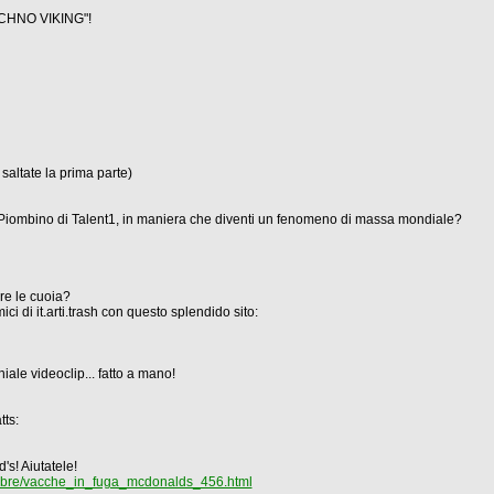
TECHNO VIKING"!
 saltate la prima parte)
an Piombino di Talent1, in maniera che diventi un fenomeno di massa mondiale?
re le cuoia?
i di it.arti.trash con questo splendido sito:
ale videoclip... fatto a mano!
ts:
! Aiutatele!
ovembre/vacche_in_fuga_mcdonalds_456.html