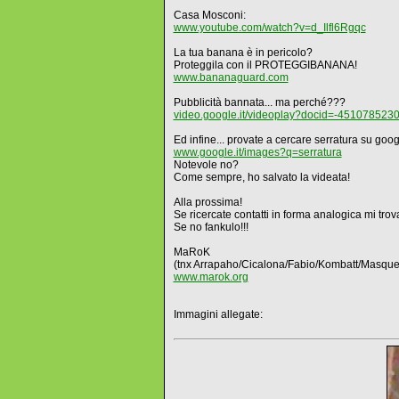
Casa Mosconi:
www.youtube.com/watch?v=d_Ilfl6Rgqc
La tua banana è in pericolo?
Proteggila con il PROTEGGIBANANA!
www.bananaguard.com
Pubblicità bannata... ma perché???
video.google.it/videoplay?docid=-45107852
Ed infine... provate a cercare serratura su goo
www.google.it/images?q=serratura
Notevole no?
Come sempre, ho salvato la videata!
Alla prossima!
Se ricercate contatti in forma analogica mi tro
Se no fankulo!!!
MaRoK
(tnx Arrapaho/Cicalona/Fabio/Kombatt/Masque
www.marok.org
Immagini allegate: