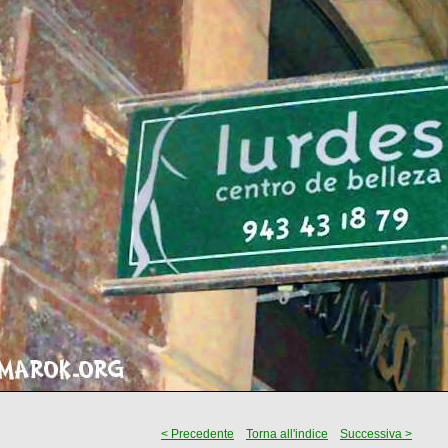
< Precedente
Torna all'indice
Successiva >