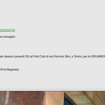
30024259733
gle immagini:
vate stasera (venerdì 30) al Folk Club di via Perrone 3bis, a Torino, per la DRUMME
/Prof Magneto)