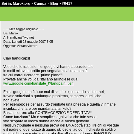
Sei in:
Marok.org
>
Cumpa
>
Blog
> #0417
-----Messaggio originale-----
Da: Marok
A: Handicap@wc.net
Data: Lunedì 28 maggio 2007 5:05
Oggetto: Vietato vietare
Ciao handicaps!
Vedo che le traduzioni di google vi hanno appassionato...
in molti mi avete scritto per segnalarmi altre amenità
tra cui vorrei ricordare "primo piano"!
Provate anche voi, dall'italiano all'inglese qua:
www.google.com/translate_t?langpair=it|en
Eh sì, google non finisce mai di stupire e, cercando su Internet,
trovate soluzioni a qualunque problema, compresi quelli che
non avete!
Per esempio: se per assurdo trombate una pheega e quella vi rimane
incinta... che fare per mandarla affankulo?
Basta ricorrere alla CONTRACCEZIONE DEFINITIVA!!!
Come funziona? Ma è semplice: ogni volta che fate sesso,
fate scopare la vostra donna anche al vostro gemello.
Nessun tribunale e nessuna prova del DNA potrà stabilire chi di voi due
è il padre di quel cazzo di gagno skifoso e, ad ogni richiesta di soldi o
rotture di cazzo varie, voi potrete dire alla vostra donna: FANKULO!!!