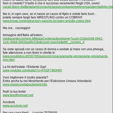
Non ci credete? Il bello è che è successo veramente! Negli USA, ovvio!
canali.libero.it/affaritaliani/cronache/sessoconduegemellinonsapaternitafiglio.ht
Ma sì, in ogni caso, se vi nasce un cazzo di figlio e volete farlo fuori...
potete sempre fargli fare WRESTLING contro un COBRA!!!
www.break.com/index/crazy-parents-let-baby-wrestle-cobra.html
Ma ora... cazzeggio!
Immagine dell'Italia all'estero:
mediacenter.corriere.it/MediaCenter/action/player?uuid=31bbd348-0942-
11dc-94b8-0003ba99c53b&rcsrid=vaschettaMC_corriere_4
Se siete sposati con un cesso di donna e andate al mare con una pheega,
fate attenzione a non finire in diretta tv:
www.repubblica.it/2007/05/sezioni/cronaca/amante-giro/amante-giro/amante-
giro.html
La hit dell'estate: l'Elefante Gay!
www.youtube.com/watch?v=PXGF79IOh9Q
Vuoi migliorare il nostro pianeta?
Entra anche tu nel Movimento per l'Estinzione Umana Volontaria!
www.vhemt.org/iaboutvhemt.htm
Nutri la tua testa!
www.feedthehead.net/
Acrobots
www.acrobots.net/
Per una casa Nerd.... i cuscini TETRIS!!!