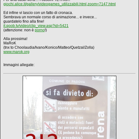
giochi.alice.it/gallery/videogames_utilizzabili.html,zoom=7147.html
Ed infine vi lascio con un fatto di cronaca.
Sembrava un normale corso di animazione... e invece...
guardatelo fino alla fine!
it.qoob.tv/video/clip_view.asp?id=5421
(attenzione: non è
porno
!)
Alla prossima!
MaRoK
(tnx to Choolaudia/Ivano/Konico/Matteo/Quetzal/Zolla)
www.marok.org
Immagini allegate: