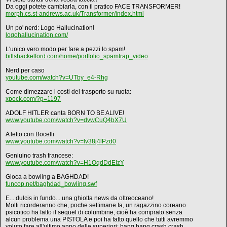
Da oggi potete cambiarla, con il pratico FACE TRANSFORMER!
morph.cs.st-andrews.ac.uk/Transformer/index.html
Un po' nerd: Logo Hallucination!
logohallucination.com/
L'unico vero modo per fare a pezzi lo spam!
billshackelford.com/home/portfolio_spamtrap_video
Nerd per caso
youtube.com/watch?v=UTby_e4-Rhg
Come dimezzare i costi del trasporto su ruota:
xpock.com/?p=1197
ADOLF HITLER canta BORN TO BE ALIVE!
www.youtube.com/watch?v=dvwCuQ4bX7U
A letto con Bocelli
www.youtube.com/watch?v=lv38j4lPzd0
Geniuino trash francese:
www.youtube.com/watch?v=H1OqdDdEIzY
Gioca a bowling a BAGHDAD!
funcop.net/baghdad_bowling.swf
E... dulcis in fundo... una ghiotta news da oltreoceano!
Molti ricorderanno che, poche settimane fa, un ragazzino coreano
psicotico ha fatto il sequel di columbine, cioè ha comprato senza
alcun problema una PISTOLA e poi ha fatto quello che tutti avremmo
voluto fare all'ultimo anno delle superiori: bang bang crash crash.