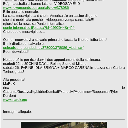
Be', in australia ci hanno fatto un VIDEOGAME! :D
www.newgrounds.com/portal/view/378086
E fin qua tutto normale.
La cosa meravigliosa è che in America c'è un casino di gente
che si è mobilitata perché il videogame venga cancellato!!!
(giuro! c'è la news su Punto Informatico:
punto-informatico.it/p.aspx?id=1992044&r=PI)
Che popolo meraviglioso...
Quindi, muovetevi a salvarlo prima che faccia la fine del foiba tetris!
Il link diretto per salvarlo è:
uploads.ungrounded.net/378000/378086_vtech.swf
Buon download!
Ne approfitto per ricordarvi i due appuntamenti della settimana:
martedì 22: LUCCHINI DAY al Rolling Stone di Milano
sabato 26: FARINEI DLA BRIGNA + MARCO CARENA in piazza san Carlo a
Torino, gratis!
Alla prossima!
MaRoK
(tnx to
Catrame/Gustavo/Kg/Lidrie/Kombatt/Manucivi/Meemmow/Suppaman/Tyler
Durden)
www.marok.org
Immagini allegate: