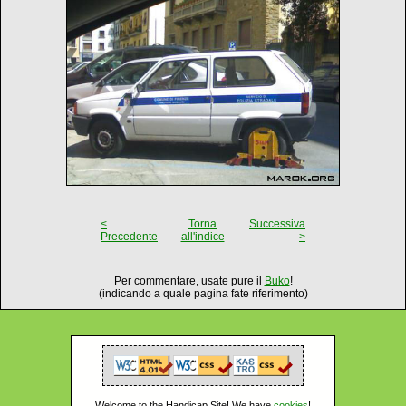
<
Torna
Successiva
Precedente
all'indice
>
Per commentare, usate pure il
Buko
!
(indicando a quale pagina fate riferimento)
Welcome to the Handicap Site! We have
cookies
!