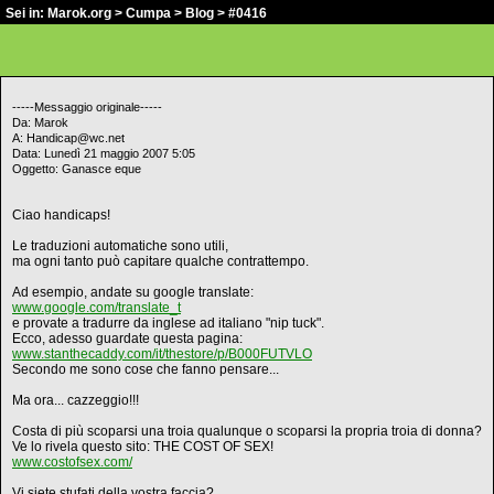
Sei in:
Marok.org
>
Cumpa
>
Blog
> #0416
-----Messaggio originale-----
Da: Marok
A: Handicap@wc.net
Data: Lunedì 21 maggio 2007 5:05
Oggetto: Ganasce eque
Ciao handicaps!
Le traduzioni automatiche sono utili,
ma ogni tanto può capitare qualche contrattempo.
Ad esempio, andate su google translate:
www.google.com/translate_t
e provate a tradurre da inglese ad italiano "nip tuck".
Ecco, adesso guardate questa pagina:
www.stanthecaddy.com/it/thestore/p/B000FUTVLO
Secondo me sono cose che fanno pensare...
Ma ora... cazzeggio!!!
Costa di più scoparsi una troia qualunque o scoparsi la propria troia di donna?
Ve lo rivela questo sito: THE COST OF SEX!
www.costofsex.com/
Vi siete stufati della vostra faccia?