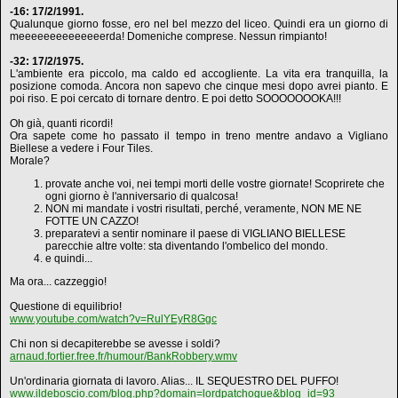
-16: 17/2/1991.
Qualunque giorno fosse, ero nel bel mezzo del liceo. Quindi era un giorno di
meeeeeeeeeeeeeerda! Domeniche comprese. Nessun rimpianto!
-32: 17/2/1975.
L'ambiente era piccolo, ma caldo ed accogliente. La vita era tranquilla, la
posizione comoda. Ancora non sapevo che cinque mesi dopo avrei pianto. E
poi riso. E poi cercato di tornare dentro. E poi detto SOOOOOOOKA!!!
Oh già, quanti ricordi!
Ora sapete come ho passato il tempo in treno mentre andavo a Vigliano
Biellese a vedere i Four Tiles.
Morale?
provate anche voi, nei tempi morti delle vostre giornate! Scoprirete che
ogni giorno è l'anniversario di qualcosa!
NON mi mandate i vostri risultati, perché, veramente, NON ME NE
FOTTE UN CAZZO!
preparatevi a sentir nominare il paese di VIGLIANO BIELLESE
parecchie altre volte: sta diventando l'ombelico del mondo.
e quindi...
Ma ora... cazzeggio!
Questione di equilibrio!
www.youtube.com/watch?v=RulYEyR8Ggc
Chi non si decapiterebbe se avesse i soldi?
arnaud.fortier.free.fr/humour/BankRobbery.wmv
Un'ordinaria giornata di lavoro. Alias... IL SEQUESTRO DEL PUFFO!
www.ildeboscio.com/blog.php?domain=lordpatchogue&blog_id=93