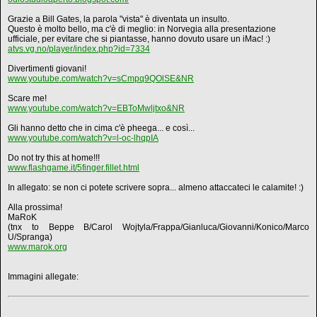
Grazie a Bill Gates, la parola "vista" è diventata un insulto.
Questo è molto bello, ma c'è di meglio: in Norvegia alla presentazione
ufficiale, per evitare che si piantasse, hanno dovuto usare un iMac! :)
atvs.vg.no/player/index.php?id=7334
Divertimenti giovani!
www.youtube.com/watch?v=sCmpq9QOlSE&NR
Scare me!
www.youtube.com/watch?v=EBToMwljtxo&NR
Gli hanno detto che in cima c'è pheega... e così...
www.youtube.com/watch?v=l-oc-lhqpIA
Do not try this at home!!!
www.flashgame.it/5finger.fillet.html
In allegato: se non ci potete scrivere sopra... almeno attaccateci le calamite! :)
Alla prossima!
MaRoK
(tnx to Beppe B/Carol Wojtyla/Frappa/Gianluca/Giovanni/Konico/Marco
U/Spranga)
www.marok.org
Immagini allegate: