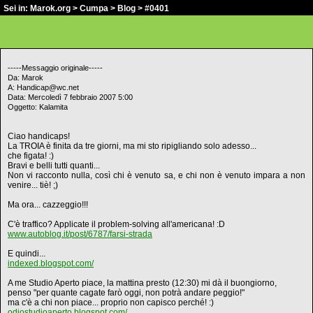
Sei in:
Marok.org
>
Cumpa
>
Blog
> #0401
-----Messaggio originale-----
Da: Marok
A: Handicap@wc.net
Data: Mercoledì 7 febbraio 2007 5:00
Oggetto: Kalamita
Ciao handicaps!
La TROIA è finita da tre giorni, ma mi sto ripigliando solo adesso...
che figata! :)
Bravi e belli tutti quanti...
Non vi racconto nulla, così chi è venuto sa, e chi non è venuto impara a non
venire... tiè! ;)
Ma ora... cazzeggio!!!
C'è traffico? Applicate il problem-solving all'americana! :D
www.autoblog.it/post/6787/farsi-strada
E quindi...
indexed.blogspot.com/
A me Studio Aperto piace, la mattina presto (12:30) mi dà il buongiorno,
penso "per quante cagate farò oggi, non potrà andare peggio!"
ma c'è a chi non piace... proprio non capisco perché! :)
odiostudioaperto.blogspot.com/