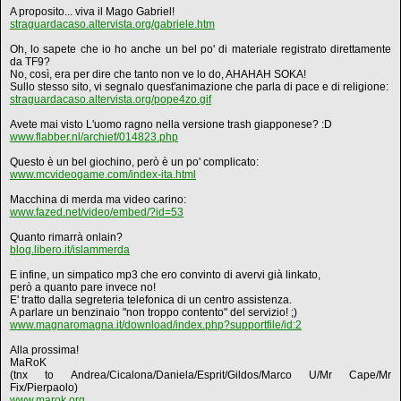
A proposito... viva il Mago Gabriel!
straguardacaso.altervista.org/gabriele.htm
Oh, lo sapete che io ho anche un bel po' di materiale registrato direttamente
da TF9?
No, così, era per dire che tanto non ve lo do, AHAHAH SOKA!
Sullo stesso sito, vi segnalo quest'animazione che parla di pace e di religione:
straguardacaso.altervista.org/pope4zo.gif
Avete mai visto L'uomo ragno nella versione trash giapponese? :D
www.flabber.nl/archief/014823.php
Questo è un bel giochino, però è un po' complicato:
www.mcvideogame.com/index-ita.html
Macchina di merda ma video carino:
www.fazed.net/video/embed/?id=53
Quanto rimarrà onlain?
blog.libero.it/islammerda
E infine, un simpatico mp3 che ero convinto di avervi già linkato,
però a quanto pare invece no!
E' tratto dalla segreteria telefonica di un centro assistenza.
A parlare un benzinaio "non troppo contento" del servizio! ;)
www.magnaromagna.it/download/index.php?supportfile/id:2
Alla prossima!
MaRoK
(tnx to Andrea/Cicalona/Daniela/Esprit/Gildos/Marco U/Mr Cape/Mr
Fix/Pierpaolo)
www.marok.org