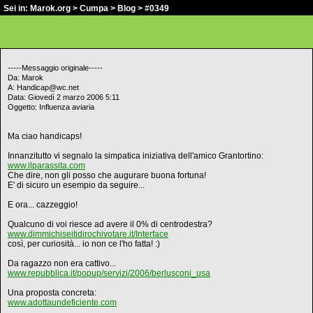
Sei in:
Marok.org
>
Cumpa
>
Blog
> #0349
-----Messaggio originale-----
Da: Marok
A: Handicap@wc.net
Data: Giovedì 2 marzo 2006 5:11
Oggetto: Influenza aviaria
Ma ciao handicaps!
Innanzitutto vi segnalo la simpatica iniziativa dell'amico Grantortino:
www.ilparassita.com
Che dire, non gli posso che augurare buona fortuna!
E' di sicuro un esempio da seguire...
E ora... cazzeggio!
Qualcuno di voi riesce ad avere il 0% di centrodestra?
www.dimmichiseitidirochivotare.it/Interface
così, per curiosità... io non ce l'ho fatta! :)
Da ragazzo non era cattivo...
www.repubblica.it/popup/servizi/2006/berlusconi_usa
Una proposta concreta:
www.adottaundeficiente.com