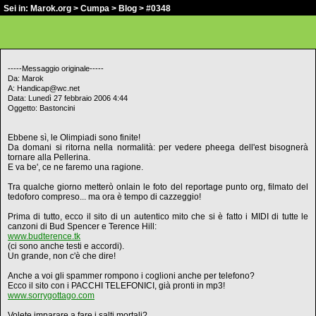
Sei in:
Marok.org
>
Cumpa
>
Blog
> #0348
-----Messaggio originale-----
Da: Marok
A: Handicap@wc.net
Data: Lunedì 27 febbraio 2006 4:44
Oggetto: Bastoncini
Ebbene sì, le Olimpiadi sono finite!
Da domani si ritorna nella normalità: per vedere pheega dell'est bisognerà
tornare alla Pellerina.
E va be', ce ne faremo una ragione.
Tra qualche giorno metterò onlain le foto del reportage punto org, filmato del
tedoforo compreso... ma ora è tempo di cazzeggio!
Prima di tutto, ecco il sito di un autentico mito che si è fatto i MIDI di tutte le
canzoni di Bud Spencer e Terence Hill:
www.budterence.tk
(ci sono anche testi e accordi).
Un grande, non c'è che dire!
Anche a voi gli spammer rompono i coglioni anche per telefono?
Ecco il sito con i PACCHI TELEFONICI, già pronti in mp3!
www.sorrygottago.com
Volete imparare a fare i salti mortali?