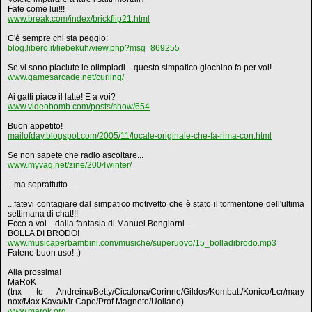
Fate come lui!!!
www.break.com/index/brickflip21.html
C'è sempre chi sta peggio:
blog.libero.it/liebekuh/view.php?msg=869255
Se vi sono piaciute le olimpiadi... questo simpatico giochino fa per voi!
www.gamesarcade.net/curling/
Ai gatti piace il latte! E a voi?
www.videobomb.com/posts/show/654
Buon appetito!
mailofday.blogspot.com/2005/11/locale-originale-che-fa-rima-con.html
Se non sapete che radio ascoltare...
www.myvag.net/zine/2004winter/
...ma soprattutto...
...fatevi contagiare dal simpatico motivetto che è stato il tormentone dell'ultima
settimana di chat!!!
Ecco a voi... dalla fantasia di Manuel Bongiorni...
BOLLA DI BRODO!
www.musicaperbambini.com/musiche/superuovo/15_bolladibrodo.mp3
Fatene buon uso! :)
Alla prossima!
MaRoK
(tnx to Andreina/Betty/Cicalona/Corinne/Gildos/Kombatt/Konico/Lcr/mary
nox/Max Kava/Mr Cape/Prof Magneto/Uollano)
www.marok.org