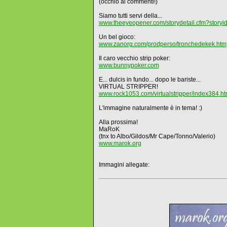
(occhio ai commenti!)
Siamo tutti servi della...
www.theeyeopener.com/storydetail.cfm?storyi
Un bel gioco:
www.zanorg.com/prodperso/tronchedekek.htm
Il caro vecchio strip poker:
www.bunnypoker.com
E... dulcis in fundo... dopo le bariste...
VIRTUAL STRIPPER!
www.rock1053.com/virtualstripper/index384.ht
L'immagine naturalmente è in tema! :)
Alla prossima!
MaRoK
(tnx to Albo/Gildos/Mr Cape/Tonno/Valerio)
www.marok.org
Immagini allegate: