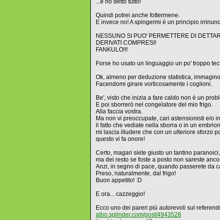
...e ho detto tutto!
Quindi potrei anche fottermene.
E invece no! A spingermi è un principio irrinun
NESSUNO SI PUO' PERMETTERE DI DETTAR
DERIVATI COMPRESI!
FANKULO!!!
Forse ho usato un linguaggio un po' troppo tecn
Ok, almeno per deduzione statistica, immagino 
Facendomi girare vorticosamente i coglioni.
Be', visto che inizia a fare caldo non è un prob
E poi sborrerò nel congelatore del mio frigo.
Alla faccia vostra.
Ma non vi preoccupate, cari astensionisti e/o inq
il fatto che vediate nella sborra o in un embrion
mi lascia illudere che con un ulteriore sforzo po
questo vi fa onore!
Certo, magari siete giusto un tantino paranoici,
ma del resto se foste a posto non sareste ancora 
Anzi, in segno di pace, quando passerete da ca
Preso, naturalmente, dal frigo!
Buon appetito! :D
E ora... cazzeggio!
Ecco uno dei pareri più autorevoli sul referen
albo.splinder.com/post/4943528