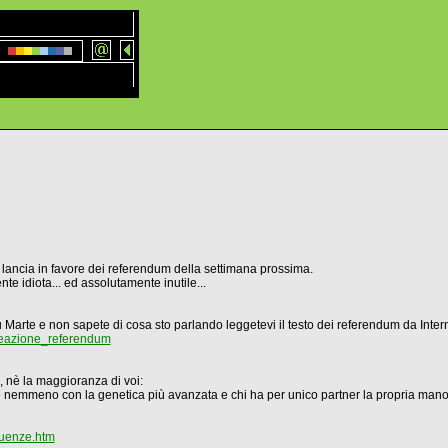
 lancia in favore dei referendum della settimana prossima.
e idiota... ed assolutamente inutile...
o su Marte e non sapete di cosa sto parlando leggetevi il testo dei referendum da Inte
reazione_referendum
, nè la maggioranza di voi:
 nemmeno con la genetica più avanzata e chi ha per unico partner la propria mano p
guenze.htm