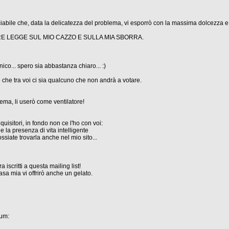
ciabile che, data la delicatezza del problema, vi esporrò con la massima dolcezza e s
E LEGGE SUL MIO CAZZO E SULLA MIA SBORRA.
ico... spero sia abbastanza chiaro... :)
che tra voi ci sia qualcuno che non andrà a votare.
lema, li userò come ventilatore!
uisitori, in fondo non ce l'ho con voi:
e la presenza di vita intelligente
ssiate trovarla anche nel mio sito...
iscritti a questa mailing list!
sa mia vi offrirò anche un gelato.
dum: