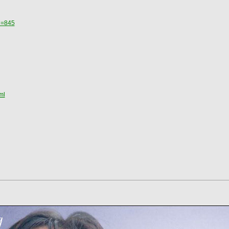
d=845
ml