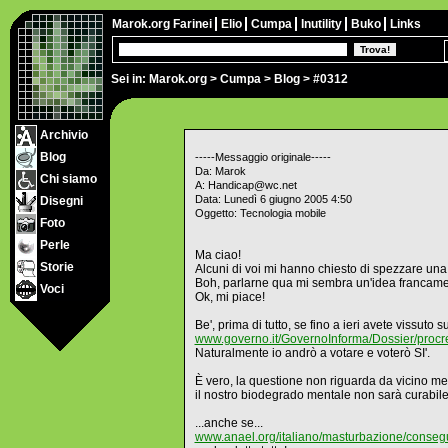
Marok.org
Farinei
Elio
Cumpa
Inutility
Buko
Links
Sei in:
Marok.org
>
Cumpa
>
Blog
> #0312
Archivio
Blog
-----Messaggio originale-----
Da: Marok
Chi siamo
A: Handicap@wc.net
Data: Lunedì 6 giugno 2005 4:50
Disegni
Oggetto: Tecnologia mobile
Foto
Perle
Ma ciao!
Storie
Alcuni di voi mi hanno chiesto di spezzare una
Boh, parlarne qua mi sembra un'idea francament
Voci
Ok, mi piace!
Be', prima di tutto, se fino a ieri avete vissut
www.governo.it/GovernoInforma/Dossier/proc
Naturalmente io andrò a votare e voterò SI'.
È vero, la questione non riguarda da vicino me
il nostro biodegrado mentale non sarà curabile
...anche se...
www.anael.org/italiano/masturbazione/conse