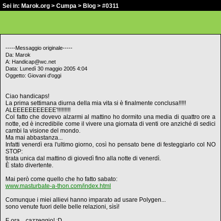
Sei in:
Marok.org
>
Cumpa
>
Blog
> #0311
-----Messaggio originale-----
Da: Marok
A: Handicap@wc.net
Data: Lunedì 30 maggio 2005 4:04
Oggetto: Giovani d'oggi
Ciao handicaps!
La prima settimana diurna della mia vita si è finalmente conclusa!!!!!
ALEEEEEEEEEEE'!!!!!!!!!
Col fatto che dovevo alzarmi al mattino ho dormito una media di quattro ore a
notte, ed è incredibile come il vivere una giornata di venti ore anziché di sedici
cambi la visione del mondo.
Ma mai abbastanza...
Infatti venerdì era l'ultimo giorno, così ho pensato bene di festeggiarlo col NO
STOP:
tirata unica dal mattino di giovedì fino alla notte di venerdì.
È stato divertente.
Mai però come quello che ho fatto sabato:
www.masturbate-a-thon.com/index.html
Comunque i miei allievi hanno imparato ad usare Polygen...
sono venute fuori delle belle relazioni, sìsì!
E ora... cazzeggio! :D