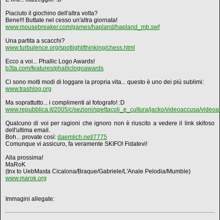
Piaciuto il giochino dell'altra volta?
Bene!!! Buttate nel cesso un'altra giornata!
www.mousebreaker.com/games/hapland/hapland_mb.swf
Una partita a scacchi?
www.turbulence.org/spotlight/thinking/chess.html
Ecco a voi... Phallic Logo Awards!
b3ta.com/features/phalliclogoawards
Ci sono molti modi di loggare la propria vita... questo è uno dei più sublimi:
www.trashlog.org
Ma soprattutto... i complimenti al fotografo! :D
www.repubblica.it/2005/c/sezioni/spettacoli_e_cultura/jacko/videoaccusa/videoa
Qualcuno di voi per ragioni che ignoro non è riuscito a vedere il link skifoso
dell'ultima email.
Boh... provate così:
daemlich.net/7775
Comunque vi assicuro, fa veramente SKIFO! Fidatevi!
Alla prossima!
MaRoK
(tnx to UebMasta Cicalona/Braque/Gabriele/L'Anale Pelodia/Mumble)
www.marok.org
Immagini allegate: