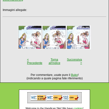
Immagini allegate:
<
Torna
Successiva
Precedente
all'indice
>
Per commentare, usate pure il
Buko
!
(indicando a quale pagina fate riferimento)
Welcome to the Handicap Site! We have
cookies
!