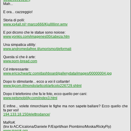
Mah...
E ora... cazzeggio!
Storia di polli:
www.xs4all.nl/~marco666/Kjulllllinn.wmv
E poi dicono che le statue sono noiose:
www.yonkis.com/imagenes00/cabeza.htm
Una simpatica utility:
www.andromedafree.it/umorismo/deformali
Questa sì che è arte:
www.porn-bread.com
Cd interessante:
www.ericschwartz.com/dashboard/gallerydata/images/00000004.jpg
Dopo lo stimolante... ecco a voi il collante!
www.tgcom.it/mondo/articoli/articolo226729.shtml
Dopo il telefonino che fa le foto, ecco quello per cani:
www.petsmobility.com/index3.html
E infine... volete rimorchiare le fighe ma non sapete ballare? Ecco quello che
fa per voi!
194.133.18.150/elettrodance/
MaRoK
(tnx to AC/Cicalona/Daniele P./Esprit/Ivan Piombino/Moska/RickyFly)
www.marok.org