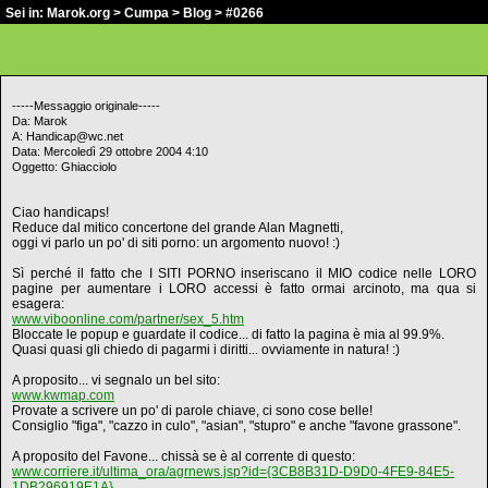
Sei in:
Marok.org
>
Cumpa
>
Blog
> #0266
-----Messaggio originale-----
Da: Marok
A: Handicap@wc.net
Data: Mercoledì 29 ottobre 2004 4:10
Oggetto: Ghiacciolo
Ciao handicaps!
Reduce dal mitico concertone del grande Alan Magnetti,
oggi vi parlo un po' di siti porno: un argomento nuovo! :)
Sì perché il fatto che I SITI PORNO inseriscano il MIO codice nelle LORO
pagine per aumentare i LORO accessi è fatto ormai arcinoto, ma qua si
esagera:
www.viboonline.com/partner/sex_5.htm
Bloccate le popup e guardate il codice... di fatto la pagina è mia al 99.9%.
Quasi quasi gli chiedo di pagarmi i diritti... ovviamente in natura! :)
A proposito... vi segnalo un bel sito:
www.kwmap.com
Provate a scrivere un po' di parole chiave, ci sono cose belle!
Consiglio "figa", "cazzo in culo", "asian", "stupro" e anche "favone grassone".
A proposito del Favone... chissà se è al corrente di questo:
www.corriere.it/ultima_ora/agrnews.jsp?id={3CB8B31D-D9D0-4FE9-84E5-
1DB296919E1A}