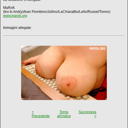
MaRoK
(tnx to And(y)/Ivan Piombino/Jollino/LaChiaraBlu/Lello/Russel/Tonno)
www.marok.org
Immagini allegate:
<
Torna
Successiva
Precedente
all'indice
>