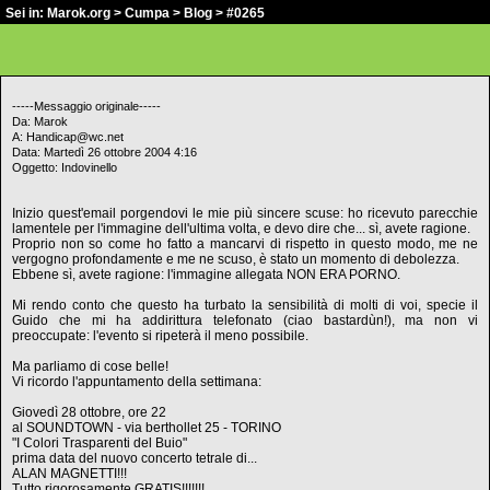
Sei in:
Marok.org
>
Cumpa
>
Blog
> #0265
-----Messaggio originale-----
Da: Marok
A: Handicap@wc.net
Data: Martedì 26 ottobre 2004 4:16
Oggetto: Indovinello
Inizio quest'email porgendovi le mie più sincere scuse: ho ricevuto parecchie
lamentele per l'immagine dell'ultima volta, e devo dire che... sì, avete ragione.
Proprio non so come ho fatto a mancarvi di rispetto in questo modo, me ne
vergogno profondamente e me ne scuso, è stato un momento di debolezza.
Ebbene sì, avete ragione: l'immagine allegata NON ERA PORNO.
Mi rendo conto che questo ha turbato la sensibilità di molti di voi, specie il
Guido che mi ha addirittura telefonato (ciao bastardùn!), ma non vi
preoccupate: l'evento si ripeterà il meno possibile.
Ma parliamo di cose belle!
Vi ricordo l'appuntamento della settimana:
Giovedì 28 ottobre, ore 22
al SOUNDTOWN - via berthollet 25 - TORINO
"I Colori Trasparenti del Buio"
prima data del nuovo concerto tetrale di...
ALAN MAGNETTI!!!
Tutto rigorosamente GRATIS!!!!!!!