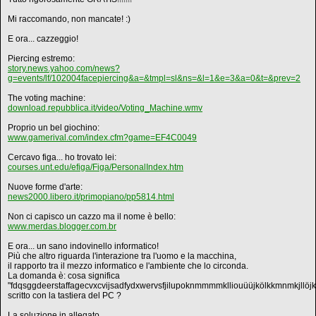
Mi raccomando, non mancate! :)
E ora... cazzeggio!
Piercing estremo:
story.news.yahoo.com/news?
g=events/lf/102004facepiercing&a=&tmpl=sl&ns=&l=1&e=3&a=0&t=&prev=2
The voting machine:
download.repubblica.it/video/Voting_Machine.wmv
Proprio un bel giochino:
www.gamerival.com/index.cfm?game=EF4C0049
Cercavo figa... ho trovato lei:
courses.unt.edu/efiga/Figa/PersonalIndex.htm
Nuove forme d'arte:
news2000.libero.it/primopiano/pp5814.html
Non ci capisco un cazzo ma il nome è bello:
www.merdas.blogger.com.br
E ora... un sano indovinello informatico!
Più che altro riguarda l'interazione tra l'uomo e la macchina,
il rapporto tra il mezzo informatico e l'ambiente che lo circonda.
La domanda è: cosa significa
"fdqsggdeerstaffagecvxcvijsadfydxwervsfjilupoknmmmmklliouüüjkölkkmnmkjllöjk
scritto con la tastiera del PC ?
La soluzione in allegato.