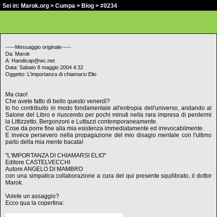
Sei in:
Marok.org
>
Cumpa
>
Blog
> #0234
-----Messaggio originale-----
Da: Marok
A: Handicap@wc.net
Data: Sabato 8 maggio 2004 4:32
Oggetto: L'importanza di chiamarsi Elio
Ma ciao!
Che avete fatto di bello questo venerdì?
Io ho contribuito in modo fondamentale all'entropia dell'universo, andando al
Salone del Libro e riuscendo per pochi minuti nella rara impresa di perdermi
la Littizzetto, Bergonzoni e Luttazzi contemporaneamente.
Cose da porre fine alla mia esistenza immediatamente ed irrevocabilmente.
E invece persevero nella propagazione del mio disagio mentale con l'ultimo
parto della mia mente bacata!
"L'IMPORTANZA DI CHIAMARSI ELIO"
Editore CASTELVECCHI
Autore ANGELO DI MAMBRO
con una simpatica collaborazione a cura del qui presente squilibrato, il dottor
Marok.
Volete un assaggio?
Ecco qua la copertina: