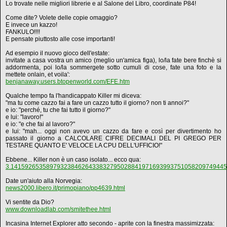
Lo trovate nelle migliori librerie e al Salone del Libro, coordinate P84!
Come dite? Volete delle copie omaggio?
E invece un kazzo!
FANKULO!!!!
E pensate piuttosto alle cose importanti!
Ad esempio il nuovo gioco dell'estate:
invitate a casa vostra un amico (meglio un'amica figa), lo/la fate bere finchè si
addormenta, poi lo/la sommergete sotto cumuli di cose, fate una foto e la
mettete onlain, et voila':
benjanaway.users.btopenworld.com/EFE.htm
Qualche tempo fa l'handicappato Killer mi diceva:
"ma tu come cazzo fai a fare un cazzo tutto il giorno? non ti annoi?"
e io: "perché, tu che fai tutto il giorno?"
e lui: "lavoro!"
e io: "e che fai al lavoro?"
e lui: "mah... oggi non avevo un cazzo da fare e così per divertimento ho
passato il giorno a CALCOLARE CIFRE DECIMALI DEL PI GREGO PER
TESTARE QUANTO E' VELOCE LA CPU DELL'UFFICIO!"
Ebbene... Killer non è un caso isolato... ecco qua:
3.1415926535897932384626433832795028841971693993751058209749445
Date un'aiuto alla Norvegia:
news2000.libero.it/primopiano/pp4639.html
Vi sentite da Dio?
www.downloadlab.com/smitethee.html
Incasina Internet Explorer atto secondo - aprite con la finestra massimizzata: