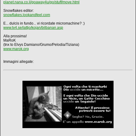
planet.nana.co.il/goaway4u/go/stuff/move.html
Snowflakes editor:
snowflakes.lookandfeel.com
E... dulcis in fundo... vi ricordate micromachine? :)
www.tv4.se/lattjo/kojan/bilbanan.asp
Alla prossima!
MaRoK
(tnx to Elvys Damiano/Grumo/Pelodia/Tiziana)
www.marok.org
Immagini allegate: