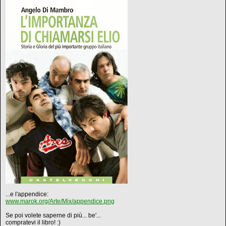
...e l'appendice:
www.marok.org/Arte/Mix/appendice.png
Se poi volete saperne di più... be'...
compratevi il libro! :)