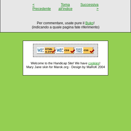
<
Torna
Successiva
Precedente
all'indice
>
Per commentare, usate pure il
Buko
!
(indicando a quale pagina fate riferimento)
Welcome to the Handicap Site! We have
cookies
!
Mary Jane skin for Marok.org - Design by MaRoK 2004