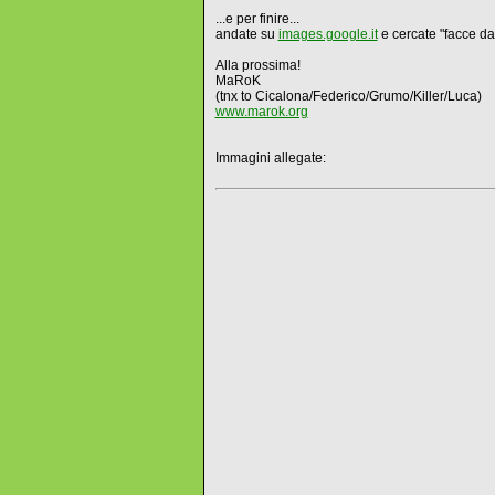
...e per finire...
andate su
images.google.it
e cercate "facce da
Alla prossima!
MaRoK
(tnx to Cicalona/Federico/Grumo/Killer/Luca)
www.marok.org
Immagini allegate: