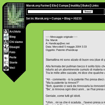
Marok.org
Farinei
Elio
Cumpa
Inutility
Buko
Links
Sei in:
Marok.org
>
Cumpa
>
Blog
> #0233
Archivio
Blog
-----Messaggio originale-----
Da: Marok
Chi siamo
A: Handicap@wc.net
Data: Mercoledì 5 maggio 2004 3:33
Disegni
Oggetto: Patente d'handicap
Foto
Perle
Stamattina mi sono alzato di buon ora (due di p
Storie
Alla fermata del pullman becco il solito tizio 
Voci
ridurlo ad un abominevole cumulo di materia viz
Tra le mille altre cazzate, mi dice che qualche 
"Ah - commento - io la patente l'ho presa dieci
"Ma la patente la rinnovi?"
"Boh, quando ci sarà da rinnovarla la rinnoverò..
"Be', si rinnova ogni dieci anni... se l'hai presa d
Geniale, come tutti gli idioti.
"Uhm... mi sa che è scaduta... l'avevo presa a 