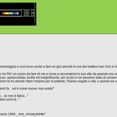
omeriggio) e così sono uscito a fare un giro perché le ore del mattino han l'oro in
che ha PIU' un cazzo da fare di me e inizia a raccontarmi la sua vita da quando era 
za, spelacchiata, inutile ed insignificante, per di più in un pessimo stato di conser
anno fa ha dovuto rifare l'esame per la patente, l'hanno segato a vita, e quindi ora 
 anni fa... ed è come nuova: mai usata!"
. se non è fatica..."
ieci anni fa..."
marzo 1994... boh, chissenefotte"