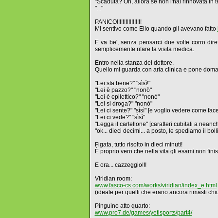
"Scaduta? Oh, allora se non l'hai rinnovata in t
"..."
PANICO!!!!!!!!!!!!!!!!!
Mi sentivo come Elio quando gli avevano fatto
E va be', senza pensarci due volte corro diret
semplicemente rifare la visita medica.
Entro nella stanza del dottore.
Quello mi guarda con aria clinica e pone doma
"Lei sta bene?" "sìsì!"
"Lei è pazzo?" "nonò"
"Lei è epilettico?" "nonò"
"Lei si droga?" "nonò"
"Lei ci sente?" "sìsì" [e voglio vedere come fa
"Lei ci vede?" "sìsì"
"Legga il cartellone" [caratteri cubitali a neanc
"ok... dieci decimi... a posto, le spediamo il bol
Figata, tutto risolto in dieci minuti!
È proprio vero che nella vita gli esami non fini
E ora... cazzeggio!!!
Viridian room:
www.fasco-cs.com/works/viridian/index_e.html
(ideale per quelli che erano ancora rimasti chiusi
Pinguino atto quarto:
www.pro7.de/games/yetisports/part4/