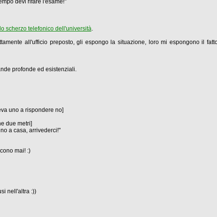
empo devi rifare l'esame!"
lo scherzo telefonico dell'università
.
tamente all'ufficio preposto, gli espongo la situazione, loro mi espongono il fat
nde profonde ed esistenziali.
ceva uno a rispondere no]
he due metri]
lino a casa, arrivederci!"
scono mai! :)
 nell'altra :))