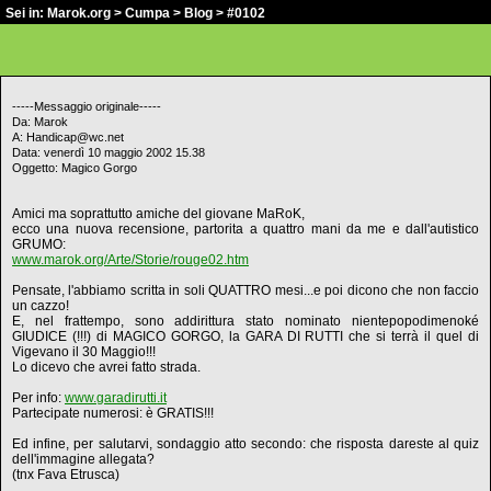
Sei in:
Marok.org
>
Cumpa
>
Blog
> #0102
-----Messaggio originale-----
Da: Marok
A: Handicap@wc.net
Data: venerdì 10 maggio 2002 15.38
Oggetto: Magico Gorgo
Amici ma soprattutto amiche del giovane MaRoK,
ecco una nuova recensione, partorita a quattro mani da me e dall'autistico
GRUMO:
www.marok.org/Arte/Storie/rouge02.htm
Pensate, l'abbiamo scritta in soli QUATTRO mesi...e poi dicono che non faccio
un cazzo!
E, nel frattempo, sono addirittura stato nominato nientepopodimenoké
GIUDICE (!!!) di MAGICO GORGO, la GARA DI RUTTI che si terrà il quel di
Vigevano il 30 Maggio!!!
Lo dicevo che avrei fatto strada.
Per info:
www.garadirutti.it
Partecipate numerosi: è GRATIS!!!
Ed infine, per salutarvi, sondaggio atto secondo: che risposta dareste al quiz
dell'immagine allegata?
(tnx Fava Etrusca)