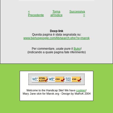
<
Torna
Successiva
Precedente
all'indice
>
Deep link
Questa pagina è stata segnalata su:
www.berlusgoogle.com/lib/search.php?q=marok
Per commentare, usate pure il
Buko
!
(indicando a quale pagina fate riferimento)
Welcome to the Handicap Site! We have
cookies
!
Mary Jane skin for Marok.org - Design by MaRoK 2004