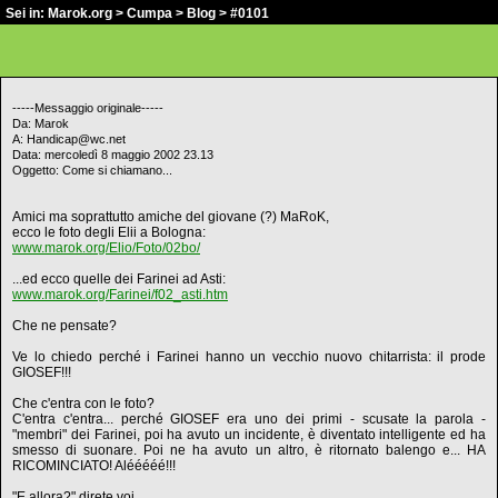
Sei in:
Marok.org
>
Cumpa
>
Blog
> #0101
-----Messaggio originale-----
Da: Marok
A: Handicap@wc.net
Data: mercoledì 8 maggio 2002 23.13
Oggetto: Come si chiamano...
Amici ma soprattutto amiche del giovane (?) MaRoK,
ecco le foto degli Elii a Bologna:
www.marok.org/Elio/Foto/02bo/
...ed ecco quelle dei Farinei ad Asti:
www.marok.org/Farinei/f02_asti.htm
Che ne pensate?
Ve lo chiedo perché i Farinei hanno un vecchio nuovo chitarrista: il prode
GIOSEF!!!
Che c'entra con le foto?
C'entra c'entra... perché GIOSEF era uno dei primi - scusate la parola -
"membri" dei Farinei, poi ha avuto un incidente, è diventato intelligente ed ha
smesso di suonare. Poi ne ha avuto un altro, è ritornato balengo e... HA
RICOMINCIATO! Alééééé!!!
"E allora?" direte voi.