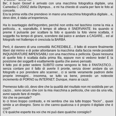
Be', il buon Giosef è arrivato con una macchina fotografica digitale, una
Camedia C-2000Z della Olympus... e mi ha chiesto di usarla per fare le foto al
concerto.
Era la prima volta che prendevo in mano una macchina fotografica digitale... e,
devo dire, è stata un'esperienza.
Ha lo svantaggio dell'ingombro, perché non entra nel taschino come la mia a
pellicola... e, soprattutto, il tempo di attesa è SNERVANTE: tra quando si
preme il pulsante per scattare la foto e quando la foto viene scattata, il
soggetto ha tempo di girarsi, scendere dal palco e andare a CAGARE... ed al
fotografo nel frattempo è cresciuta la BARBA.
Però, è davvero di una comodità INCREDIBILE... il fatto di essere finalmente
liberi dal mirino e di poter allontanare la macchina dalla faccia rende possibili
INQUADRATURE IMPENSABILI con una macchina a pellicola. Quasi nessuna
di quelle foto è scattata dalla prima fila, eppure non si vedono teste! E la
posizione dei soggetti è esattamente quella che avevo pensato.
Il fatto poi di poter vedere SUBITO come vengono le foto è FANTASTICO...
senza contare poi il fatto di averle lì pronte, senza dover andare da un
fotografo e poi prendere allo scanner... ci si sente veramente padroni delle
proprie immagini... insomma, se tutto va bene, prevedo un notevole
incremento di PORNO su INTERNET. Dunque, mano ai cazzi.
Premesso tutto ciò, devo dire che la qualità del risultato non mi soddisfa per un
cazzo... sono sicuro che con la mia macchina a pellicola, che uso da una vita,
avrei saputo fare di meglio.
Voi che ne pensate?
Io ci trovo troppo contrasto, e mi sembra che sia tutto troppo "liscio"... quasi
simile a un disegno. Sono io che canno qualcosa o è proprio il digitale che è
così?
C'è qualche esperto tra voi che mi può dare qualche consiglio?