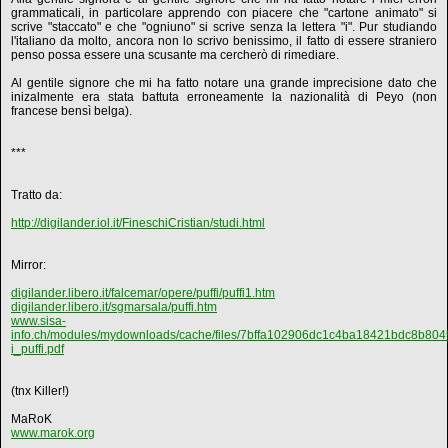
grammaticali, in particolare apprendo con piacere che "cartone animato" si
scrive "staccato" e che "ogniuno" si scrive senza la lettera "i". Pur studiando
l'italiano da molto, ancora non lo scrivo benissimo, il fatto di essere straniero
penso possa essere una scusante ma cercherò di rimediare.
Al gentile signore che mi ha fatto notare una grande imprecisione dato che
inizalmente era stata battuta erroneamente la nazionalità di Peyo (non
francese bensì belga).
***
Tratto da:
http://digilander.iol.it/FineschiCristian/studi.html
Mirror:
digilander.libero.it/falcemar/opere/puffi/puffi1.htm
digilander.libero.it/sgmarsala/puffi.htm
www.sisa-
info.ch/modules/mydownloads/cache/files/7bffa102906dc1c4ba18421bdc8b804
i_puffi.pdf
(tnx Killer!)
MaRoK
www.marok.org