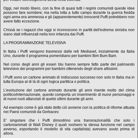
Oggi, nel modo libero, con la fine di quasi tutti i regimi comunisti queste idee
possono fare sorridere; ma nella lotta a tutto campo durante la guerra fredda
ogni arma era ammessa e gli (apparentemente) innocenti Puffi potrebbero non
avere fatto eccezione.
Chissà se i ragazzi che oggi si riconoscono in partiti dell'estrema sinistra non
siano stati influenzati nella loro infanzia dai Puffi.
LA PROGRAMMAZIONE TELEVISIVA
In Italia i Puffi vengono trasmessi dalle reti Mediaset, inizialmente da Italia
Uno, durante il programma pomeridiano per bambini Bim Bum Bam.
Nel corso degli anni gli esseri blu hanno sempre fatto parte del palinsesto
televisivo dei programmi per bambini ottenendo degli share altissimi.
I Puffi sono un cartone animato di indiscusso successo non solo in Italia ma in
tutta Europa al di là di ogni logica partitica o politica.
L'evoluzione del cartone animato durante gli anni risente molto del clima
politico/internazionale, questo comporta un inserimento di nuovi personaggi e
di nuovi ruoli attanziali di quetsi ultimi durante gli anni.
Ad esempio come è già stato detto ciò avviene con la politica di riforme attuata
nei Paesi comunisti da Gorbacev.
E' singolare che i Puffi dimostrino una transnazionalità che solo i
cartonianimati di Walt Disney (i quali svolsero la stessa funzione nel campo
avverso, esportando il modello di vita capitalista) avevano avuto prima di
allora.