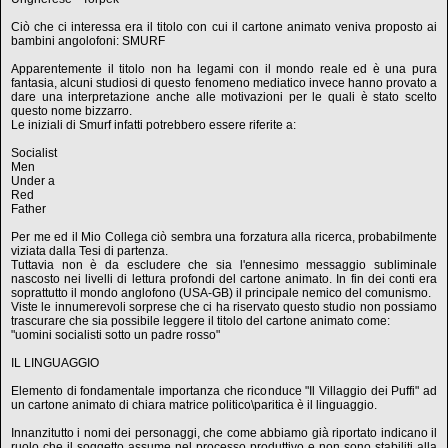
Ciò che ci interessa era il titolo con cui il cartone animato veniva proposto ai
bambini angolofoni: SMURF
Apparentemente il titolo non ha legami con il mondo reale ed è una pura
fantasia, alcuni studiosi di questo fenomeno mediatico invece hanno provato a
dare una interpretazione anche alle motivazioni per le quali è stato scelto
questo nome bizzarro.
Le iniziali di Smurf infatti potrebbero essere riferite a:
Socialist
Men
Under a
Red
Father
Per me ed il Mio Collega ciò sembra una forzatura alla ricerca, probabilmente
viziata dalla Tesi di partenza.
Tuttavia non è da escludere che sia l'ennesimo messaggio subliminale
nascosto nei livelli di lettura profondi del cartone animato. In fin dei conti era
soprattutto il mondo anglofono (USA-GB) il principale nemico del comunismo.
Viste le innumerevoli sorprese che ci ha riservato questo studio non possiamo
trascurare che sia possibile leggere il titolo del cartone animato come:
"uomini socialisti sotto un padre rosso"
IL LINGUAGGIO
Elemento di fondamentale importanza che riconduce "Il Villaggio dei Puffi" ad
un cartone animato di chiara matrice politico\paritica è il linguaggio.
Innanzitutto i nomi dei personaggi, che come abbiamo già riportato indicano il
ruolo che il soggetto assume nel processo produttivo e non sono stabiliti alla