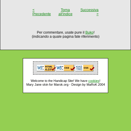
<
Torna
Successiva
Precedente
all'indice
>
Per commentare, usate pure il
Buko
!
(indicando a quale pagina fate riferimento)
Welcome to the Handicap Site! We have
cookies
!
Mary Jane skin for Marok.org - Design by MaRoK 2004