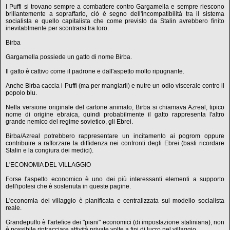
I Puffi si trovano sempre a combattere contro Gargamella e sempre riescono
brillantemente a sopraffarlo, ciò è segno dell'incompatibilità tra il sistema
socialista e quello capitalista che come previsto da Stalin avrebbero finito
inevitablmente per scontrarsi tra loro.
Birba
Gargamella possiede un gatto di nome Birba.
Il gatto è cattivo come il padrone e dall'aspetto molto ripugnante.
Anche Birba caccia i Puffi (ma per mangiarli) e nutre un odio viscerale contro il
popolo blu.
Nella versione originale del cartone animato, Birba si chiamava Azreal, tipico
nome di origine ebraica, quindi probabilmente il gatto rappresenta l'altro
grande nemico del regime sovietico, gli Ebrei.
Birba/Azreal potrebbero rappresentare un incitamento ai pogrom oppure
contribuire a rafforzare la diffidenza nei confronti degli Ebrei (basti ricordare
Stalin e la congiura dei medici).
L'ECONOMIA DEL VILLAGGIO
Forse l'aspetto economico è uno dei più interessanti elementi a supporto
dell'ipotesi che è sostenuta in queste pagine.
L'economia del villaggio è pianificata e centralizzata sul modello socialista
reale.
Grandepuffo è l'artefice dei "piani" economici (di impostazione staliniana), non
è possibile rintracciare attività private volte a fini di lucro nel villaggio.