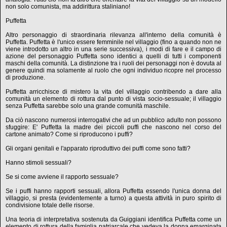
non solo comunista, ma addirittura staliniano!
Puffetta
Altro personaggio di straordinaria rilevanza all'interno della comunità è
Puffetta. Puffetta è l'unico essere femminile nel villaggio (fino a quando non ne
viene introdotto un altro in una serie successiva), i modi di fare e il campo di
azione del personaggio Puffetta sono identici a quelli di tutti i componenti
maschi della comunità. La distinzione tra i ruoli dei personaggi non è dovuta al
genere quindi ma solamente al ruolo che ogni individuo ricopre nel processo
di produzione.
Puffetta arricchisce di mistero la vita del villaggio contribendo a dare alla
comunità un elemento di rottura dal punto di vista socio-sessuale; il villaggio
senza Puffetta sarebbe solo una grande comunità maschile.
Da ciò nascono numerosi interrogativi che ad un pubblico adulto non possono
sfuggire: E' Puffetta la madre dei piccoli puffi che nascono nel corso del
cartone animato? Come si riproducono i puffi?
Gli organi genitali e l'apparato riproduttivo dei puffi come sono fatti?
Hanno stimoli sessuali?
Se si come avviene il rapporto sessuale?
Se i puffi hanno rapporti sessuali, allora Puffetta essendo l'unica donna del
villaggio, si presta (evidentemente a turno) a questa attività in puro spirito di
condivisione totale delle risorse.
Una teoria di interpretativa sostenuta da Guiggiani identifica Puffetta come un
elemento di rottura della famiglia patriarcale che vedeva la donna emarginata