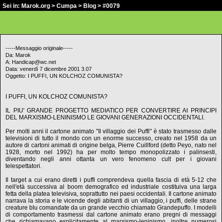
Sei in:
Marok.org
>
Cumpa
>
Blog
> #0079
-----Messaggio originale-----
Da: Marok
A: Handicap@wc.net
Data: venerdì 7 dicembre 2001 3.07
Oggetto: I PUFFI, UN KOLCHOZ COMUNISTA?
I PUFFI, UN KOLCHOZ COMUNISTA?
IL PIU' GRANDE PROGETTO MEDIATICO PER CONVERTIRE AI PRINCIPI
DEL MARXISMO-LENINISMO LE GIOVANI GENERAZIONI OCCIDENTALI.
Per molti anni il cartone animato "Il villaggio dei Puffi" è stato trasmesso dalle
televisioni di tutto il mondo con un enorme successo, creato nel 1958 da un
autore di cartoni animati di origine belga, Pierre Cuillford (detto Peyo, nato nel
1928, morto nel 1992) ha per molto tempo monopolizzato i palinsesti,
diventando negli anni ottanta un vero fenomeno cult per i giovani
telespettatori.
Il target a cui erano diretti i puffi comprendeva quella fascia di età 5-12 che
nell'età successiva al boom demografico ed industriale costituiva una larga
fetta della platea televisiva, soprattutto nei paesi occidentali. Il cartone animato
narrava la storia e le vicende degli abitanti di un villaggio, i puffi, delle strane
creature blu comandate da un grande vecchio chiamato Grandepuffo. I modelli
di comportamento trasmessi dal cartone animato erano pregni di messaggi
che richiamavano esplicitamente al marxismo-leninismo, inoltre numerosi