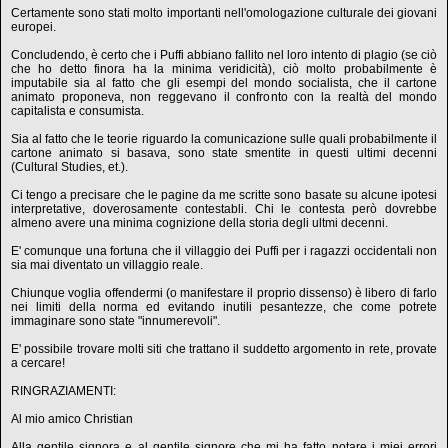
Certamente sono stati molto importanti nell'omologazione culturale dei giovani
europei.
Concludendo, è certo che i Puffi abbiano fallito nel loro intento di plagio (se ciò
che ho detto finora ha la minima veridicità), ciò molto probabilmente è
imputabile sia al fatto che gli esempi del mondo socialista, che il cartone
animato proponeva, non reggevano il confronto con la realtà del mondo
capitalista e consumista.
Sia al fatto che le teorie riguardo la comunicazione sulle quali probabilmente il
cartone animato si basava, sono state smentite in questi ultimi decenni
(Cultural Studies, et.).
Ci tengo a precisare che le pagine da me scritte sono basate su alcune ipotesi
interpretative, doverosamente contestabli. Chi le contesta però dovrebbe
almeno avere una minima cognizione della storia degli ultmi decenni.
E' comunque una fortuna che il villaggio dei Puffi per i ragazzi occidentali non
sia mai diventato un villaggio reale.
Chiunque voglia offendermi (o manifestare il proprio dissenso) è libero di farlo
nei limiti della norma ed evitando inutili pesantezze, che come potrete
immaginare sono state "innumerevoli".
E' possibile trovare molti siti che trattano il suddetto argomento in rete, provate
a cercare!
RINGRAZIAMENTI:
Al mio amico Christian
Alla gentile signora e al gentile signore che mi ha fatto notare i miei errori