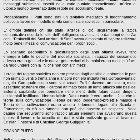
messaggi subliminali inseriti nelle varie puntate trasmettevano un'idea di
utopico mondo governato dalle regole del socialismo reale.
Probabilmente, i Puffi sono stati un tentativo mediatico di indottrinamento
politico a favore del modello di vita comunista e sovietico in particolare.
E' difficile definire chi sia stato l'artefice di ciò, sicuramente la tattica
comunicativa ricorda lo stile dell'intelligence sovietica che dai tempi dello Zar
con i "Protocolli dei Savi anziani di Sion" aveva dimostrato di sapere utilizzare
molto bene i mezzi di comunicazione per i propri scopi.
Lo scenario geopolitico e geostrategico degli anni ottanta aveva fatto
emergere tutte le pecche del modello socialista, i ragazzi del sessantotto
adesso erano genitori e le nuove generezioni di bambini erano molto più facili
da raggiungere con la TV che non con altri mezzi.
Il crollo del regime sovietico non era previsto dagli analisti di entrambe le parti
non prima di venti o trenta anni e ancora non era iniziata l'era Gorbaceviana di
disgelo. Con quale scopo sono stati creati i Puffi è davvero un mistero, molto
azzardato sostenere che il cartone animato fosse un lento attacco alle basi del
sistema capitalista per penetrare nelle menti delle future classi dirigenti
occidentali instillando idee socialiste. Daltro canto è vero anche il fatto che le
teorie sulla comunicazione (Teoria dell'ago ipodermico-proiettile magico e
Teoria della coltivazione) erano ancora fortemente legate alla Scuola di
Francoforte; da ciò sicuramente non può che nascere un sospetto... Nelle
pagine che seguiranno sono raccolti alcuni elementi che avvalorano questa
ipotesi, il lavoro e la raccolta dei dati è stato realizzato grazie al lavoro di
Cristian Fineschi e di Christian George Guiggiani ®
GRANDE PUFFO
Egli è il capo indiscusso del villaggio, ha il potere decisionale in ogni ambito