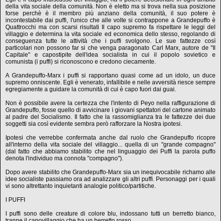
della vita sociale della comunità. Non è eletto ma si trova nella sua posizione
forse perchè è il membro più anziano della comunità, il suo potere è
incontestabile dai puffi, l'unico che alle volte si contrappone a Grandepuffo è
Quattrocchi ma con scarsi risultati Il capo supremo fa rispettare le leggi del
villaggio e determina la vita sociale ed economica dello stesso, regolando di
conseguenza tutte le attività che i puffi svolgono. Le sue fattezze così
particolari non possono far si che venga paragonato Carl Marx, autore de "Il
Capitale" e capostipite dell'idea socialista in cui il popolo sovietico e
comunista (i puffi) si riconoscono e credono ciecamente.
A Grandepuffo-Marx i puffi si rapportano quasi come ad un idolo, un duce
supremo onniscente. Egli è venerato, infallibile e nelle avversità riesce sempre
egregiamente a guidare la comunità di cui è capo fuori dai guai.
Non è possibile avere la certezza che l'intento di Peyo nella raffigurazione di
Grandepuffo, fosse quello di avvicinare i giovani spettatori del cartone animato
al padre del Socialismo. Il fatto che la rassomiglianza tra le fattezze dei due
soggetti sia così evidente sembra però rafforzare la Nostra ipotesi.
Ipotesi che verrebbe confermata anche dal ruolo che Grandepuffo ricopre
all'interno della vita sociale del villaggio... quella di un "grande compagno"
(dal fatto che abbiamo stabilito che nel linguaggio dei Puffi la parola puffo
denota l'individuo ma connota "compagno").
Dopo avere stabilito che Grandepuffo-Marx sia un inequivocabile richamo alle
idee socialiste passiamo ora ad analizzare gli altri puffi. Personaggi per i quali
vi sono altrettanto inquietanti analogie politico/partitiche.
I PUFFI
I puffi sono delle creature di colore blu, indossano tutti un berretto bianco,
tranne il capovillaggio che ha un berretto rosso.