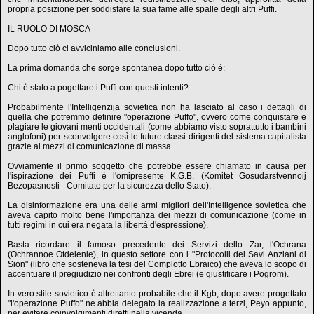
propria posizione per soddisfare la sua fame alle spalle degli altri Puffi.
IL RUOLO DI MOSCA
Dopo tutto ciò ci avviciniamo alle conclusioni.
La prima domanda che sorge spontanea dopo tutto ciò è:
Chi è stato a pogettare i Puffi con questi intenti?
Probabilmente l'Intelligenzija sovietica non ha lasciato al caso i dettagli di
quella che potremmo definire "operazione Puffo", ovvero come conquistare e
plagiare le giovani menti occidentali (come abbiamo visto soprattutto i bambini
anglofoni) per sconvolgere così le future classi dirigenti del sistema capitalista
grazie ai mezzi di comunicazione di massa.
Ovviamente il primo soggetto che potrebbe essere chiamato in causa per
l'ispirazione dei Puffi è l'omipresente K.G.B. (Komitet Gosudarstvennoij
Bezopasnosti - Comitato per la sicurezza dello Stato).
La disinformazione era una delle armi migliori dell'Intelligence sovietica che
aveva capito molto bene l'importanza dei mezzi di comunicazione (come in
tutti regimi in cui era negata la libertà d'espressione).
Basta ricordare il famoso precedente dei Servizi dello Zar, l'Ochrana
(Ochrannoe Otdelenie), in questo settore con i "Protocolli dei Savi Anziani di
Sion" (libro che sosteneva la tesi del Complotto Ebraico) che aveva lo scopo di
accentuare il pregiudizio nei confronti degli Ebrei (e giustificare i Pogrom).
In vero stile sovietico è altrettanto probabile che il Kgb, dopo avere progettato
"l'operazione Puffo" ne abbia delegato la realizzazione a terzi, Peyo appunto,
per evitare coinvolgimenti diretti nella vicenda.