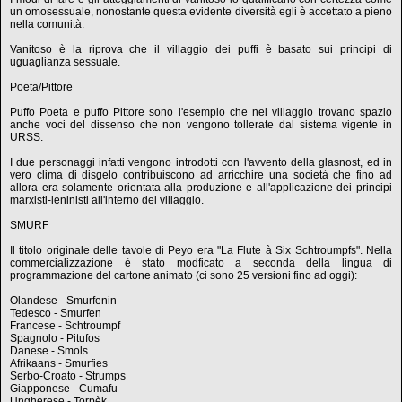
un omosessuale, nonostante questa evidente diversità egli è accettato a pieno
nella comunità.
Vanitoso è la riprova che il villaggio dei puffi è basato sui principi di
uguaglianza sessuale.
Poeta/Pittore
Puffo Poeta e puffo Pittore sono l'esempio che nel villaggio trovano spazio
anche voci del dissenso che non vengono tollerate dal sistema vigente in
URSS.
I due personaggi infatti vengono introdotti con l'avvento della glasnost, ed in
vero clima di disgelo contribuiscono ad arricchire una società che fino ad
allora era solamente orientata alla produzione e all'applicazione dei principi
marxisti-leninisti all'interno del villaggio.
SMURF
Il titolo originale delle tavole di Peyo era "La Flute à Six Schtroumpfs". Nella
commercializzazione è stato modficato a seconda della lingua di
programmazione del cartone animato (ci sono 25 versioni fino ad oggi):
Olandese - Smurfenin
Tedesco - Smurfen
Francese - Schtroumpf
Spagnolo - Pitufos
Danese - Smols
Afrikaans - Smurfies
Serbo-Croato - Strumps
Giapponese - Cumafu
Ungherese - Torpèk