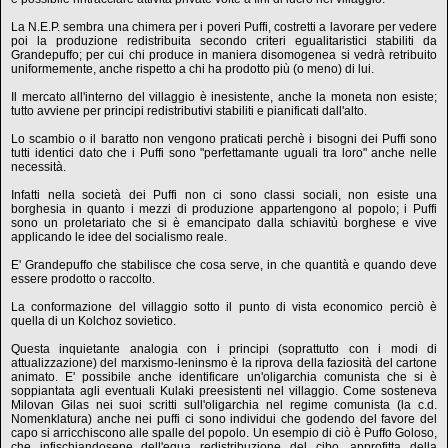
La N.E.P. sembra una chimera per i poveri Puffi, costretti a lavorare per vedere
poi la produzione redistribuita secondo criteri egualitaristici stabiliti da
Grandepuffo; per cui chi produce in maniera disomogenea si vedrà retribuito
uniformemente, anche rispetto a chi ha prodotto più (o meno) di lui.
Il mercato all'interno del villaggio è inesistente, anche la moneta non esiste;
tutto avviene per principi redistributivi stabiliti e pianificati dall'alto.
Lo scambio o il baratto non vengono praticati perchè i bisogni dei Puffi sono
tutti identici dato che i Puffi sono "perfettamante uguali tra loro" anche nelle
necessità.
Infatti nella società dei Puffi non ci sono classi sociali, non esiste una
borghesia in quanto i mezzi di produzione appartengono al popolo; i Puffi
sono un proletariato che si è emancipato dalla schiavitù borghese e vive
applicando le idee del socialismo reale.
E' Grandepuffo che stabilisce che cosa serve, in che quantità e quando deve
essere prodotto o raccolto.
La conformazione del villaggio sotto il punto di vista economico perciò è
quella di un Kolchoz sovietico.
Questa inquietante analogia con i principi (soprattutto con i modi di
attualizzazione) del marxismo-leninsmo è la riprova della faziosità del cartone
animato. E' possibile anche identificare un'oligarchia comunista che si è
soppiantata agli eventuali Kulaki preesistenti nel villaggio. Come sosteneva
Milovan Gilas nei suoi scritti sull'oligarchia nel regime comunista (la c.d.
Nomenklatura) anche nei puffi ci sono individui che godendo del favore del
capo si arricchiscono alle spalle del popolo. Un esempio di ciò è Puffo Goloso,
che infischiandosene dell'equa redistribuzione del cibo, approfitta della