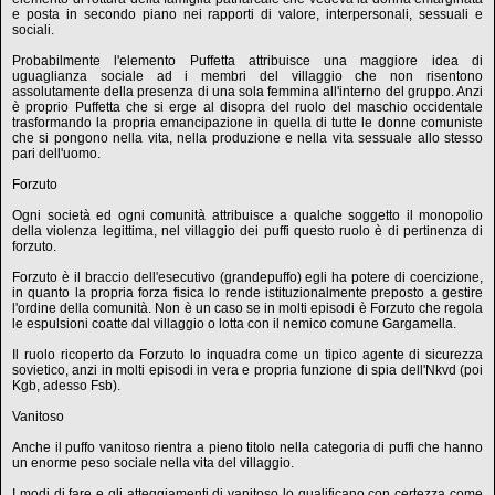
e posta in secondo piano nei rapporti di valore, interpersonali, sessuali e
sociali.
Probabilmente l'elemento Puffetta attribuisce una maggiore idea di
uguaglianza sociale ad i membri del villaggio che non risentono
assolutamente della presenza di una sola femmina all'interno del gruppo. Anzi
è proprio Puffetta che si erge al disopra del ruolo del maschio occidentale
trasformando la propria emancipazione in quella di tutte le donne comuniste
che si pongono nella vita, nella produzione e nella vita sessuale allo stesso
pari dell'uomo.
Forzuto
Ogni società ed ogni comunità attribuisce a qualche soggetto il monopolio
della violenza legittima, nel villaggio dei puffi questo ruolo è di pertinenza di
forzuto.
Forzuto è il braccio dell'esecutivo (grandepuffo) egli ha potere di coercizione,
in quanto la propria forza fisica lo rende istituzionalmente preposto a gestire
l'ordine della comunità. Non è un caso se in molti episodi è Forzuto che regola
le espulsioni coatte dal villaggio o lotta con il nemico comune Gargamella.
Il ruolo ricoperto da Forzuto lo inquadra come un tipico agente di sicurezza
sovietico, anzi in molti episodi in vera e propria funzione di spia dell'Nkvd (poi
Kgb, adesso Fsb).
Vanitoso
Anche il puffo vanitoso rientra a pieno titolo nella categoria di puffi che hanno
un enorme peso sociale nella vita del villaggio.
I modi di fare e gli atteggiamenti di vanitoso lo qualificano con certezza come