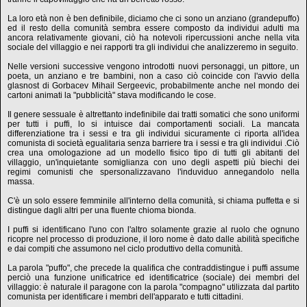
La loro età non è ben definibile, diciamo che ci sono un anziano (grandepuffo)
ed il resto della comunità sembra essere composto da individui adulti ma
ancora relativamente giovani, ciò ha notevoli ripercussioni anche nella vita
sociale del villaggio e nei rapporti tra gli individui che analizzeremo in seguito.
Nelle versioni successive vengono introdotti nuovi personaggi, un pittore, un
poeta, un anziano e tre bambini, non a caso ciò coincide con l'avvio della
glasnost di Gorbacev Mihail Sergeevic, probabilmente anche nel mondo dei
cartoni animati la "pubblicità" stava modificando le cose.
Il genere sessuale è altrettanto indefinibile dai tratti somatici che sono uniformi
per tutti i puffi, lo si intuisce dai comportamenti sociali. La mancata
differenziatione tra i sessi e tra gli individui sicuramente ci riporta all'idea
comunista di società egualitaria senza barriere tra i sessi e tra gli individui .Ciò
crea una omologazione ad un modello fisico tipo di tutti gli abitanti del
villaggio, un'inquietante somiglianza con uno degli aspetti più biechi dei
regimi comunisti che spersonalizzavano l'induviduo annegandolo nella
massa.
C'è un solo essere femminile all'interno della comunità, si chiama puffetta e si
distingue dagli altri per una fluente chioma bionda.
I puffi si identificano l'uno con l'altro solamente grazie al ruolo che ognuno
ricopre nel processo di produzione, il loro nome è dato dalle abilità specifiche
e dai compiti che assumono nel ciclo produttivo della comunità.
La parola "puffo", che precede la qualifica che contraddistingue i puffi assume
perciò una funzione unificatrice ed identificatrice (sociale) dei membri del
villaggio: è naturale il paragone con la parola "compagno" utilizzata dal partito
comunista per identificare i membri dell'apparato e tutti cittadini.