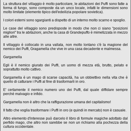
La struttura del villaggio è molto particolare, le abitazioni dei Puffi sono fatte a
forma di fungo, sono composte da un unco locale, infatti le dimensioni sono
molto limitate (elemento tipico dell'edeilizia popolare sovietica).
I colori esterni sono sgargianti a dispetto di un interno molto scarno e spoglio.
Le case del villaggio sono predisposte in modo che non ci siano "posizioni
migliori" tra le abitazioni, anche la casa di Grandepuffo è mimetizzata in mezzo
alle altre.
Il villaggio è collocato in una vallata, non molto lontano c'è la magione del
nemico dei Puffi, Gragamella che vive in una casa decadente e malmessa.
Gargamella
Egli è il nemico giurato dei Puffi, un uomo di mezza età, brutto, pelato e
soprattutto molto cattivo.
Gargamella è un mago di scarse capacità, ha un obbiettivo nella vita che è
quello di catturare i Puffi al fine di trasformarli in oro.
E' certamente il nemico numero uno dei Puffi, dal quale diffidare sempre
perchè malvagio e infido.
Gargamella non è altro che la raffigurazione umana del capitalismo!
Il fatto che voglia trasformare i Puffi in oro (e quindi in mercato) non è casuale.
Altro elemento d'interesse può darcelo il libro di formule magiche adottato dal
perfido mago, che altro non sarebbe se non un richiamo alla pochezza della
cultura occidentale.