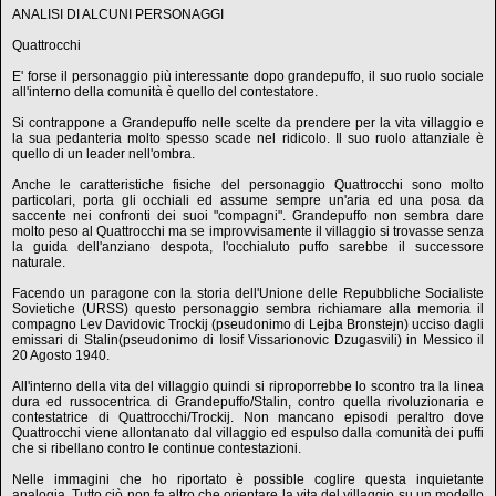
ANALISI DI ALCUNI PERSONAGGI
Quattrocchi
E' forse il personaggio più interessante dopo grandepuffo, il suo ruolo sociale
all'interno della comunità è quello del contestatore.
Si contrappone a Grandepuffo nelle scelte da prendere per la vita villaggio e
la sua pedanteria molto spesso scade nel ridicolo. Il suo ruolo attanziale è
quello di un leader nell'ombra.
Anche le caratteristiche fisiche del personaggio Quattrocchi sono molto
particolari, porta gli occhiali ed assume sempre un'aria ed una posa da
saccente nei confronti dei suoi "compagni". Grandepuffo non sembra dare
molto peso al Quattrocchi ma se improvvisamente il villaggio si trovasse senza
la guida dell'anziano despota, l'occhialuto puffo sarebbe il successore
naturale.
Facendo un paragone con la storia dell'Unione delle Repubbliche Socialiste
Sovietiche (URSS) questo personaggio sembra richiamare alla memoria il
compagno Lev Davidovic Trockij (pseudonimo di Lejba Bronstejn) ucciso dagli
emissari di Stalin(pseudonimo di Iosif Vissarionovic Dzugasvili) in Messico il
20 Agosto 1940.
All'interno della vita del villaggio quindi si riproporrebbe lo scontro tra la linea
dura ed russocentrica di Grandepuffo/Stalin, contro quella rivoluzionaria e
contestatrice di Quattrocchi/Trockij. Non mancano episodi peraltro dove
Quattrocchi viene allontanato dal villaggio ed espulso dalla comunità dei puffi
che si ribellano contro le continue contestazioni.
Nelle immagini che ho riportato è possible coglire questa inquietante
analogia. Tutto ciò non fa altro che orientare la vita del villaggio su un modello