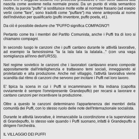
nascita come avviene nella normale prassi. Da un punto di vista semantico
inoltre, la parola "puffo" si sostituisce molte volte al normale frasario (ad esepio
verbi come "fare", sono tradotti come "puffare") ma viene anteposta al nome
dell'individuo per qualificarlo (puffo inventore, puffo poeta, et.).
Da ciò è possibile dedurre che "PUFFO significa COMPAGNO"!
Pertanto come tra i membri del Partito Comunista, anche i Puffi tra di loro si
chiamano compagni.
In secondo luogo le canzoni che i puffi cantano durante le attività lavorative,
ad esempio la famosissima "la la lala lala la lalalala..." (con una vaga
somiglianza all'inno dell'URSS).
Nel regime sovietico le canzoni che i lavoratori cantavano erano composte
appositamente dall'intellighenzia e trattavano temi sociali, inneggiando al
proletariato e alla produzione. Anche nel villaggio, l'attività lavorativa viene
scandita dal ritmo di canzoni che servono per incitare i Puffi nel loro lavoro.
E' tipica la scena in cui i Puffi si incamminano in fila indiana (capofila
ovviamente è sempre l'omnipresente Grandepuffo) per recarsi a lavorare e
cantano canzoni per incentivare la produzione.
Oltre a questo le canzoni determinano l'appartenenza dei membri della
comunità dei Puffi, con lo stesso ruolo delle note dell'Internazionale socialista.
Durante le attività lavorative, è immancabile la coordinzione e la supervisione
di Grandepuffo, lo stesso vale quando i Puffi suonano, infatti è Grandepuffo a
dirigere l'orchestra.
IL VILLAGGIO DEI PUFFI