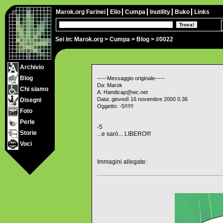
Marok.org
Farinei
Elio
Cumpa
Inutility
Buko
Links
Sei in:
Marok.org
>
Cumpa
>
Blog
> #0022
Archivio
Blog
-----Messaggio originale-----
Da: Marok
Chi siamo
A: Handicap@wc.net
Data: giovedì 16 novembre 2000 0.36
Disegni
Oggetto: -5!!!!!!
Foto
Perle
-5
Storie
...e sarò... LIBERO!!!
Voci
Immagini allegate: