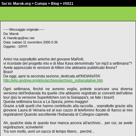
Sei in:
Marok.org
>
Cumpa
>
Blog
> #0021
-----Messaggio originale-----
Da: Marok
A: Handicap@wc.net
Data: sabato 11 novembre 2000 0.36
Oggetto: -10!!!!!!
Amici ma soprattutto amiche del giovane MaRoK,
vi ricordate del progetto mio e di Max Kava denominato "un mp3 a settimana"?
Avete apprezzato le versioni di Alfieri che abbiamo pubblicato finora?
Bravi!
Da oggi, apre la seconda sezione, dedicata all'INDIANATA!
http://elio.andrew.org/elio/archivio/archivio_indianatalive.htm
Ogni settimana, finché ne avremo voglia, potrete scaricare una diversa
versione dell'Indianata tra quelle che abbiamo registrato ai concerti dell'ultimo
tour (più la versione Superkitchen con la Gialappa's, se fate i bravi!)
Questa settimana tocca a La Spezia, primo maggio!
Grazie a tutti quelli che hanno contribuito alla raccolta... soprattutto grazie alla
giovane Laura di Venaria ed al suo cazzo di telefonino ficcato di fianco al mio
registratore! Quando ascolterete l'Indianata di Collegno capirete.
Ah, qualche data di questo tour manca ancora all'archivio... per cui, se avete
registrazioni, scrivetemi!
Tra non molto, avrò un sacco di tempo libero... perché...