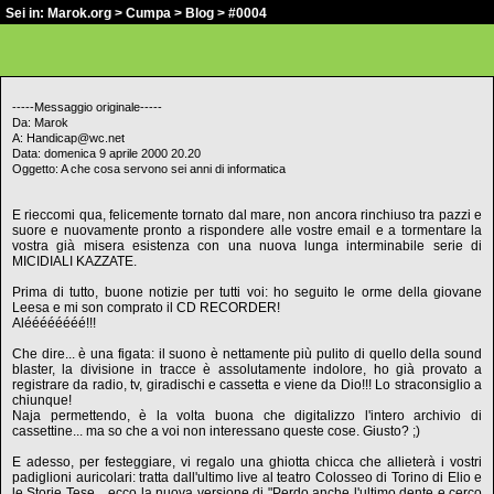
Sei in:
Marok.org
>
Cumpa
>
Blog
> #0004
-----Messaggio originale-----
Da: Marok
A: Handicap@wc.net
Data: domenica 9 aprile 2000 20.20
Oggetto: A che cosa servono sei anni di informatica
E rieccomi qua, felicemente tornato dal mare, non ancora rinchiuso tra pazzi e
suore e nuovamente pronto a rispondere alle vostre email e a tormentare la
vostra già misera esistenza con una nuova lunga interminabile serie di
MICIDIALI KAZZATE.
Prima di tutto, buone notizie per tutti voi: ho seguito le orme della giovane
Leesa e mi son comprato il CD RECORDER!
Aléééééééé!!!
Che dire... è una figata: il suono è nettamente più pulito di quello della sound
blaster, la divisione in tracce è assolutamente indolore, ho già provato a
registrare da radio, tv, giradischi e cassetta e viene da Dio!!! Lo straconsiglio a
chiunque!
Naja permettendo, è la volta buona che digitalizzo l'intero archivio di
cassettine... ma so che a voi non interessano queste cose. Giusto? ;)
E adesso, per festeggiare, vi regalo una ghiotta chicca che allieterà i vostri
padiglioni auricolari: tratta dall'ultimo live al teatro Colosseo di Torino di Elio e
le Storie Tese... ecco la nuova versione di "Perdo anche l'ultimo dente e cerco