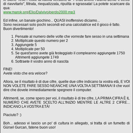
di riavvitarlo", filtrata, riequalizzata, ripulita e sgrassata! La potete scaricare da
qua:
www.marok.org/Elio/Dalvivo/perdo2000.mp3
Ed infine, un banale giochino... QUASI inoffensivo diciamo...
Sono necessari solo pochi secondi ed una calcolatrice ed il gioco è fatto.
Buon divertimento!
Pensate al numero delle volte che vorreste fare sesso in una settimana
Moltiplicate questo numero per 2
Aggiungete 5
Moltiplicate per 50
Se quest'anno avete già festeggiato il compleanno aggiungete 1750
Altrimenti aggiungete 1749
Sottraete il vostro anno di nascita
FINE!
Avete visto che era veloce?
Allora, se il risultato è di due cifre, quelle due cifre indicano la vostra età, E VOI
NON VOLETE FARE SESSO NEANCHE UNA VOLTA A SETTIMANA! Il che vuol
dire che dovete immediatamente spegnere il computer.
Altrimenti, se, come spero per voi, il risultato è di tre cifre, LA PRIMA CIFRA È IL
NUMERO CHE AVETE SCELTO ALL'INIZIO MENTRE LE ALTRE 2 CIFRE...
INDICANO LA VOSTRA ETÀ!
Piaciuto? :)
Boh... adesso vi lascio un po' di cultura in allegato, si tratta di un fumetto di
Gürsel Gurcan, fatene buon uso!