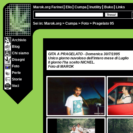
Marok.org
Farinei
Elio
Cumpa
Inutility
Buko
Links
Sei in:
Marok.org
>
Cumpa
>
Foto
> Pragelato 95
Archivio
Blog
Chi siamo
GITA A PRAGELATO - Domenica 30/7/1995
Unico giorno nuvoloso dell'intero mese di Luglio
Disegni
Il giorno l'ha scelto NICHEL.
Foto
Foto di MAROK
Perle
Storie
Voci