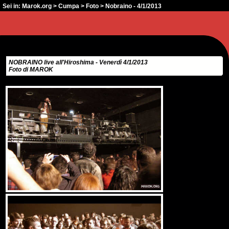
Sei in:
Marok.org
>
Cumpa
>
Foto
> Nobraino - 4/1/2013
NOBRAINO live all'Hiroshima - Venerdì 4/1/2013
Foto di MAROK