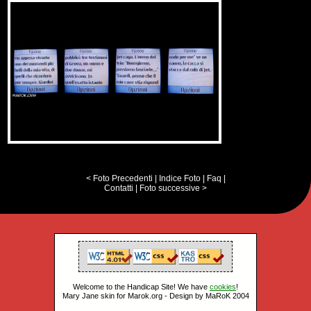
< Foto Precedenti
|
Indice Foto
|
Faq
|
Contatti
|
Foto successive >
Welcome to the Handicap Site! We have
cookies
!
Mary Jane skin for Marok.org - Design by MaRoK 2004