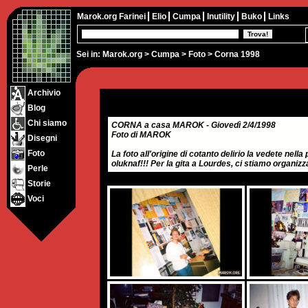
Marok.org
Farinei
Elio
Cumpa
Inutility
Buko
Links
Sei in:
Marok.org
>
Cumpa
>
Foto
> Corna 1998
Archivio
Blog
Chi siamo
CORNA a casa MAROK - Giovedì 2/4/1998
Foto di MAROK
Disegni
Foto
La foto all'origine di cotanto delirio la vedete nella
oluknaf!!! Per la gita a Lourdes, ci stiamo organiz
Perle
Storie
Voci