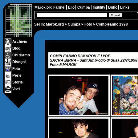
Marok.org
Farinei
Elio
Cumpa
Inutility
Buko
Links
Sei in:
Marok.org
>
Cumpa
>
Foto
> Compleanno 1998
Archivio
Blog
Chi siamo
COMPLEANNO DI MAROK E LYDE
SACRA BIRRA - Sant'Ambrogio di Susa 22/7/1998
Disegni
Foto di MAROK
Foto
Perle
Storie
Voci