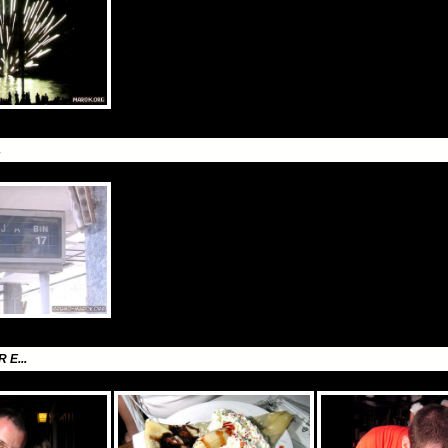
.
E...