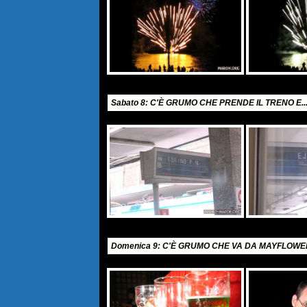
Sabato 8: C'È GRUMO CHE PRENDE IL TRENO E..
Domenica 9: C'È GRUMO CHE VA DA MAYFLOWER 