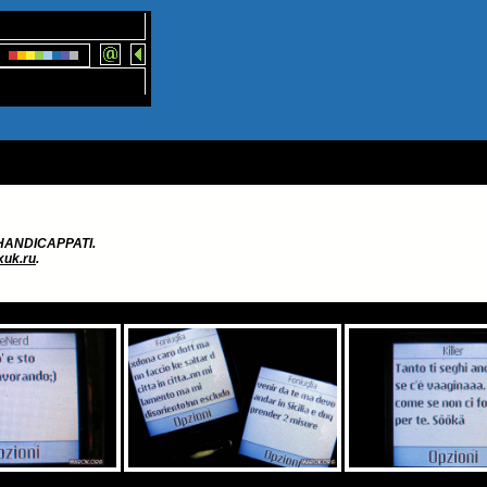
i HANDICAPPATI.
uk.ru
.