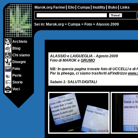
Marok.org
Farinei
Elio
Cumpa
Inutility
Buko
Links
Sei in:
Marok.org
>
Cumpa
>
Foto
> Alassio 2009
Archivio
Blog
Chi siamo
ALASSIO e LAIGUEGLIA - Agosto 2009
Foto di MAROK e
GRUMO
Disegni
Foto
NB: In questa pagina trovate foto di UCCELLI e d
Per la pheega, ci siamo trasferiti all'indirizzo
www.x
Perle
Sabato 1: SALUTI DIGITALI
Storie
Voci