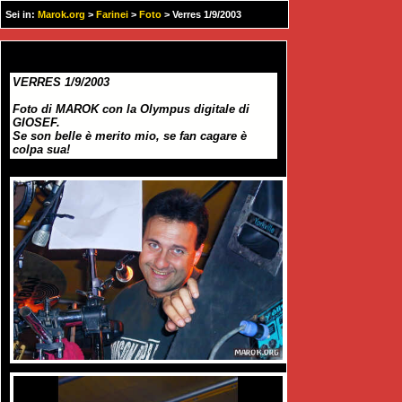
Sei in:
Marok.org
>
Farinei
>
Foto
> Verres 1/9/2003
VERRES 1/9/2003
Foto di MAROK con la Olympus digitale di
GIOSEF.
Se son belle è merito mio, se fan cagare è
colpa sua!