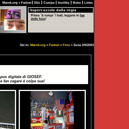
Marok.org
>
Farinei
Elio
Cumpa
Inutility
Buko
Links
Prima ´d rumpi ´l bali, leggete le
faq
delle foto
!
Sei in:
Marok.org
>
Farinei
>
Foto
> Susa 2/9/2003
us digitale di GIOSEF.
e fan cagare è colpa sua!