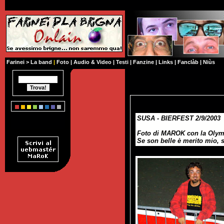
Farinei
>
La band
|
Foto
|
Audio & Video
|
Testi
|
Fanzine
|
Links
|
Fanclàb
|
Niùs
SUSA - BIERFEST 2/9/2003
Foto di MAROK con la Olymp
Se son belle è merito mio, s