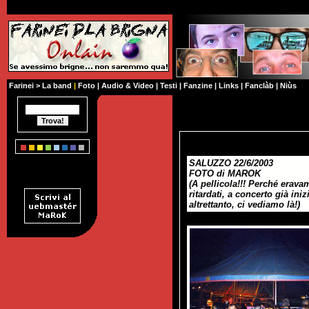
Farinei
>
La band
|
Foto
|
Audio & Video
|
Testi
|
Fanzine
|
Links
|
Fanclàb
|
Niùs
SALUZZO 22/6/2003
FOTO di MAROK
(A pellicola!!! Perché eravam
ritardati, a concerto già ini
altrettanto, ci vediamo là!)