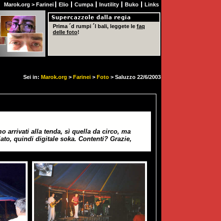
Marok.org
>
Farinei
Elio
Cumpa
Inutility
Buko
Links
Prima ´d rumpi ´l bali, leggete le
faq
delle foto
!
Sei in:
Marok.org
>
Farinei
>
Foto
> Saluzzo 22/6/2003
o arrivati alla tenda, sì quella da circo, ma
ziato, quindi digitale soka. Contenti? Grazie,