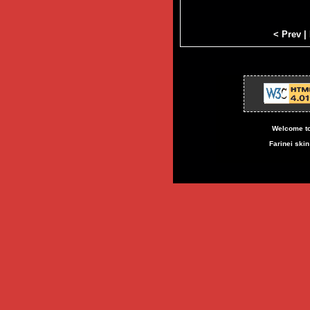
< Prev
|
Welcome to
Farinei ski