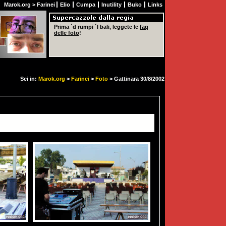
Marok.org
>
Farinei
Elio
Cumpa
Inutility
Buko
Links
Prima ´d rumpi ´l bali, leggete le
faq
delle foto
!
Sei in:
Marok.org
>
Farinei
>
Foto
> Gattinara 30/8/2002