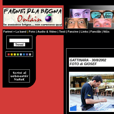
Farinei
>
La band
|
Foto
|
Audio & Video
|
Testi
|
Fanzine
|
Links
|
Fanclàb
|
Niùs
GATTINARA - 30/8/2002
FOTO di GIOSEF