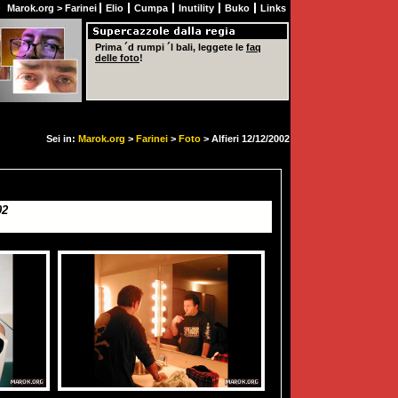
Marok.org
>
Farinei
Elio
Cumpa
Inutility
Buko
Links
Prima ´d rumpi ´l bali, leggete le
faq
delle foto
!
Sei in:
Marok.org
>
Farinei
>
Foto
> Alfieri 12/12/2002
02