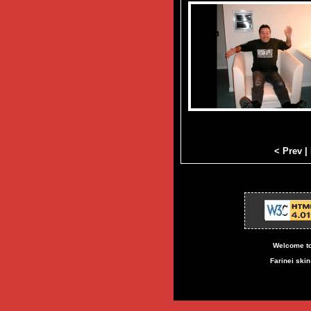
< Prev
|
Welcome to
Farinei ski