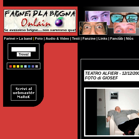
Farinei
>
La band
|
Foto
|
Audio & Video
|
Testi
|
Fanzine
|
Links
|
Fanclàb
|
Niùs
TEATRO ALFIERI - 12/12/20
FOTO di GIOSEF