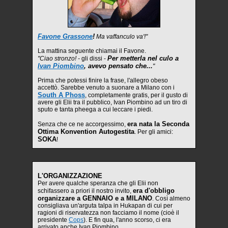
Favone Grassone
!
Ma vaffanculo va'!"
La mattina seguente chiamai il Favone.
Per metterla nel culo a
"Ciao stronzo! -
gli dissi -
Ivan Piombino
, avevo pensato che...
"
Prima che potessi finire la frase, l'allegro obeso
accettò. Sarebbe venuto a suonare a Milano con i
South A Phoss
, completamente gratis, per il gusto di
avere gli Elii tra il pubblico, Ivan Piombino ad un tiro di
sputo e tanta pheega a cui leccare i piedi.
era nata la Seconda
Senza che ce ne accorgessimo,
Ottima Konvention Autogestita
. Per gli amici:
SOKA
!
L'ORGANIZZAZIONE
Per avere qualche speranza che gli Elii non
era d'obbligo
schifassero a priori il nostro invito,
organizzare a GENNAIO e a MILANO
. Così almeno
consigliava un'arguta talpa in Hukapan di cui per
ragioni di riservatezza non facciamo il nome (cioè il
presidente
Cops
). E fin qua, l'anno scorso, ci era
arrivato anche Ivan Piombino.