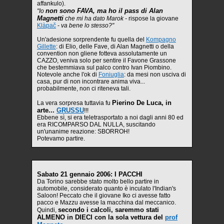
affankulo).
non sono FAVA, ma ho il pass di Alan
"Io
Magnetti
che mi ha dato Marok -
rispose la giovane
Klàpač
-
va bene lo stesso?"
Un'adesione sorprendente fu quella del
Kompagno
Gillette
: di Elio, delle Fave, di Alan Magnetti o della
convention non gliene fotteva assolutamente un
CAZZO, veniva solo per sentire il Favone Grassone
che bestemmiava sul palco contro Ivan Piombino.
Notevole anche l'ok di
Foniuglia
: da mesi non usciva di
casa, pur di non incontrare anima viva...
probabilmente, non ci riteneva tali.
Pierino De Luca, in
La vera sorpresa tuttavia fu
arte...
GRUSSU
!!!
Ebbene sì, si era teletrasportato a noi dagli anni 80 ed
era RICOMPARSO DAL NULLA, suscitando
un'unanime reazione: SBORROH!
Potevamo partire.
Sabato 21 gennaio 2006: I PACCHI
Da Torino sarebbe stato molto bello partire in
automobile, considerato quanto è inculato l'Indian's
Saloon! Peccato che il giovane Iko ci avesse fatto
pacco e Mazzu avesse la macchina dal meccanico.
secondo i calcoli, saremmo stati
Quindi,
ALMENO in DIECI con la sola vettura del
prof