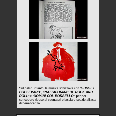
SUNSET
Sul palco, intanto, la musica schizzava con
"
BOULEVARD
PIATTAFORMA
IL ROCK AND
"
,
"
"
,
"
ROLL
UOMINI COL BORSELLO
"
e
"
"
, per poi
concedere riposo ai suonatori e lasciare spazio all'asta
di beneficenza.