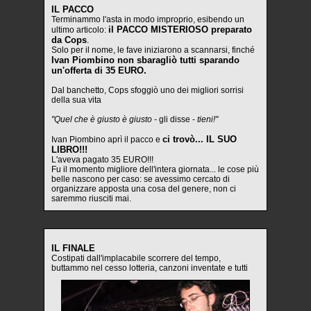
IL PACCO
Terminammo l'asta in modo improprio, esibendo un
il PACCO MISTERIOSO preparato
ultimo articolo:
da Cops
.
Solo per il nome, le fave iniziarono a scannarsi, finché
Ivan Piombino non sbaragliò tutti sparando
un'offerta di 35 EURO.
Dal banchetto, Cops sfoggiò uno dei migliori sorrisi
della sua vita
"Quel che è giusto è giusto -
gli disse -
tieni!"
ci trovò... IL SUO
Ivan Piombino aprì il pacco e
LIBRO!!!
L'aveva pagato 35 EURO!!!
Fu il momento migliore dell'intera giornata... le cose più
belle nascono per caso: se avessimo cercato di
organizzare apposta una cosa del genere, non ci
saremmo riusciti mai.
IL FINALE
Costipati dall'implacabile scorrere del tempo,
buttammo nel cesso lotteria, canzoni inventate e tutti