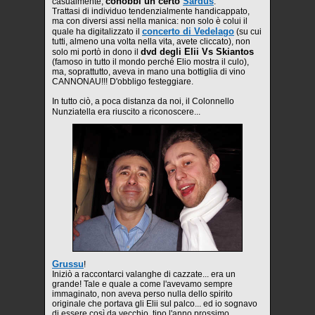
conobbi un certo
Sardus
casualmente,
.
Trattasi di individuo tendenzialmente handicappato,
ma con diversi assi nella manica: non solo è colui il
concerto di Vedelago
quale ha digitalizzato il
(su cui
tutti, almeno una volta nella vita, avete cliccato), non
dvd degli Elii Vs Skiantos
solo mi portò in dono il
(famoso in tutto il mondo perché Elio mostra il culo),
ma, soprattutto, aveva in mano una bottiglia di vino
CANNONAU!!! D'obbligo festeggiare.
In tutto ciò, a poca distanza da noi, il Colonnello
Nunziatella era riuscito a riconoscere...
Grussu
!
Iniziò a raccontarci valanghe di cazzate... era un
grande! Tale e quale a come l'avevamo sempre
immaginato, non aveva perso nulla dello spirito
originale che portava gli Elii sul palco... ed io sognavo
di essere così da vecchio, tipo l'anno prossimo.