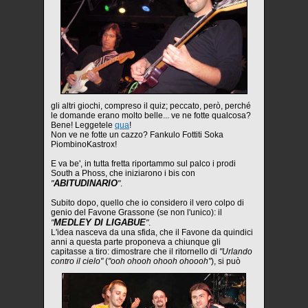
gli altri giochi, compreso il quiz; peccato, però, perché
le domande erano molto belle... ve ne fotte qualcosa?
Bene! Leggetele
qua
!
Non ve ne fotte un cazzo? Fankulo Fottiti Soka
PiombinoKastrox!
E va be', in tutta fretta riportammo sul palco i prodi
South a Phoss, che iniziarono i bis con
ABITUDINARIO
"
"
.
Subito dopo, quello che io considero il vero colpo di
genio del Favone Grassone (se non l'unico): il
MEDLEY DI LIGABUE
"
"
.
L'idea nasceva da una sfida, che il Favone da quindici
anni a questa parte proponeva a chiunque gli
capitasse a tiro: dimostrare che il ritornello di
"Urlando
contro il cielo"
(
"ooh ohooh ohooh ohoooh"
), si può