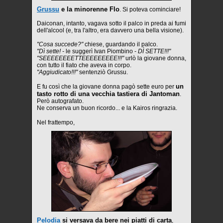
Grussu
e la minorenne Flo
. Si poteva cominciare!
Daiconan, intanto, vagava sotto il palco in preda ai fumi
dell'alcool (e, tra l'altro, era davvero una bella visione).
"Cosa succede?"
chiese, guardando il palco.
"Dì sette! -
le suggerì Ivan Piombino -
DÌ SETTE!!!"
"SEEEEEEEETTEEEEEEEEE!!!"
urlò la giovane donna,
con tutto il fiato che aveva in corpo.
"Aggiudicato!!!"
sentenziò Grussu.
un
E fu così che la giovane donna pagò sette euro per
tasto rotto di una vecchia tastiera di Jantoman
.
Però autografato.
Ne conserva un buon ricordo... e la Kairos ringrazia.
Nel frattempo,
Pelodia
si versava da bere nei piatti di carta
,