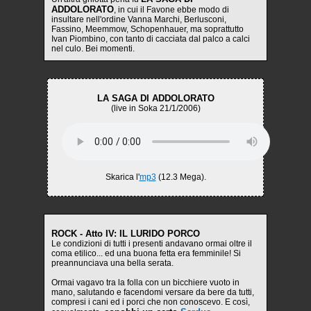
ADDOLORATO
, in cui il Favone ebbe modo di
insultare nell'ordine Vanna Marchi, Berlusconi,
Fassino, Meemmow, Schopenhauer, ma soprattutto
Ivan Piombino, con tanto di cacciata dal palco a calci
nel culo. Bei momenti.
LA SAGA DI ADDOLORATO
(live in Soka 21/1/2006)
Skarica l'
mp3
(12.3 Mega).
ROCK - Atto IV: IL LURIDO PORCO
Le condizioni di tutti i presenti andavano ormai oltre il
coma etilico... ed una buona fetta era femminile! Si
preannunciava una bella serata.
Ormai vagavo tra la folla con un bicchiere vuoto in
mano, salutando e facendomi versare da bere da tutti,
compresi i cani ed i porci che non conoscevo. E così,