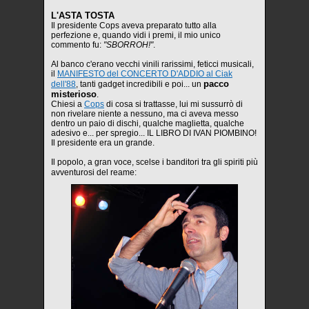
L'ASTA TOSTA
Il presidente Cops aveva preparato tutto alla
perfezione e, quando vidi i premi, il mio unico
commento fu:
"SBORROH!"
.
Al banco c'erano vecchi vinili rarissimi, feticci musicali,
il
MANIFESTO del CONCERTO D'ADDIO al Ciak
pacco
dell'88
, tanti gadget incredibili e poi... un
misterioso
.
Chiesi a
Cops
di cosa si trattasse, lui mi sussurrò di
non rivelare niente a nessuno, ma ci aveva messo
dentro un paio di dischi, qualche maglietta, qualche
adesivo e... per spregio... IL LIBRO DI IVAN PIOMBINO!
Il presidente era un grande.
Il popolo, a gran voce, scelse i banditori tra gli spiriti più
avventurosi del reame: