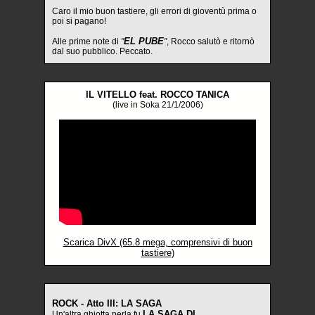
Caro il mio buon tastiere, gli errori di gioventù prima o
poi si pagano!
EL PUBE
Alle prime note di
"
"
, Rocco salutò e ritornò
dal suo pubblico. Peccato.
IL VITELLO feat. ROCCO TANICA
(live in Soka 21/1/2006)
Scarica DivX (65.8 mega, comprensivi di buon
tastiere)
ROCK - Atto III: LA SAGA
LA SAGA DI
Un'altra ghiotta perla fu