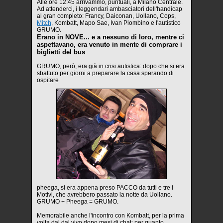
Alle ore 12:45 arrivammo, puntuali, a Milano Centrale.
Ad attenderci, i leggendari ambasciatori dell'handicap
al gran completo: Francy, Daiconan, Uollano, Cops,
Mitch
, Kombatt, Mapo Sae, Ivan Piombino e l'autistico
GRUMO.
Erano in NOVE... e a nessuno di loro, mentre ci
aspettavano, era venuto in mente di comprare i
biglietti del bus
.
GRUMO, però, era già in crisi autistica: dopo che si era
sbattuto per giorni a preparare la casa sperando di
ospitare
pheega, si era appena preso PACCO da tutti e tre i
Motivi, che avrebbero passato la notte da Uollano.
GRUMO + Pheega = GRUMO.
Memorabile anche l'incontro con Kombatt, per la prima
volta dal dal vivo dopo mesi di chat: per quanto