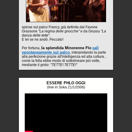
spinse sul palco Francy, già definita dal Favone
Grassone
"La regina delle gnocche"
e da Grussu
"La
danza delle tette"
.
E lei se ne andò. Peccato!
la splendida Minorenne Flo
salì
Per fortuna,
spontaneamente sul palco
, interpretando la parte
alla perfezione grazie all'intelligenza ed alla cultura...
come la folla ebbe modo di sottolineare più volte,
mediante il grido:
"TETTE! TETTE!"
ESSERE PHLO OGGI
(live in Soka 21/1/2006)