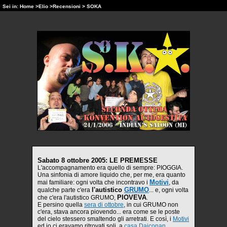
Sei in:
Home
>
Elio
>
Recensioni
> SOKA
Sabato 8 ottobre 2005: LE PREMESSE
L'accompagnamento era quello di sempre: PIOGGIA.
Una sinfonia di amore liquido che, per me, era quanto
Motivi
mai familiare: ogni volta che incontravo i
, da
l'autistico
GRUMO
qualche parte c'era
... e, ogni volta
PIOVEVA
che c'era l'autistico GRUMO,
.
E persino quella
sera di ottobre
, in cui GRUMO non
c'era, stava ancora piovendo... era come se le poste
del cielo stessero smaltendo gli arretrati. E così, i
Motivi
ed io ci eravamo ritrovati soli, a
casa Daiconan
,