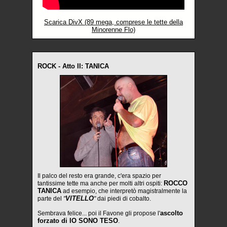
Scarica DivX (89 mega, comprese le tette della
Minorenne Flo)
ROCK - Atto II: TANICA
Il palco del resto era grande, c'era spazio per
ROCCO
tantissime tette ma anche per molti altri ospiti:
TANICA
ad esempio, che interpretò magistralmente la
VITELLO
parte del
"
"
dai piedi di cobalto.
ascolto
Sembrava felice... poi il Favone gli propose l'
forzato di IO SONO TESO
.