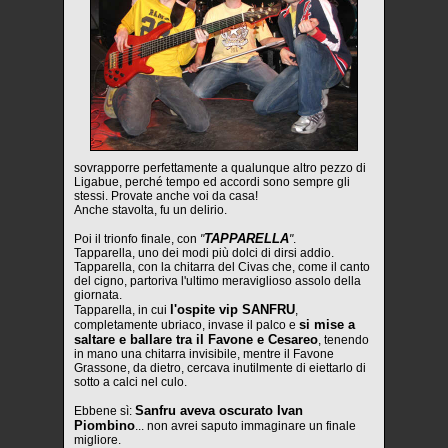
sovrapporre perfettamente a qualunque altro pezzo di
Ligabue, perché tempo ed accordi sono sempre gli
stessi. Provate anche voi da casa!
Anche stavolta, fu un delirio.
TAPPARELLA
Poi il trionfo finale, con
"
"
.
Tapparella, uno dei modi più dolci di dirsi addio.
Tapparella, con la chitarra del Civas che, come il canto
del cigno, partoriva l'ultimo meraviglioso assolo della
giornata.
l'ospite vip SANFRU
Tapparella, in cui
,
si mise a
completamente ubriaco, invase il palco e
saltare e ballare tra il Favone e Cesareo
, tenendo
in mano una chitarra invisibile, mentre il Favone
Grassone, da dietro, cercava inutilmente di eiettarlo di
sotto a calci nel culo.
Sanfru aveva oscurato Ivan
Ebbene sì:
Piombino
... non avrei saputo immaginare un finale
migliore.