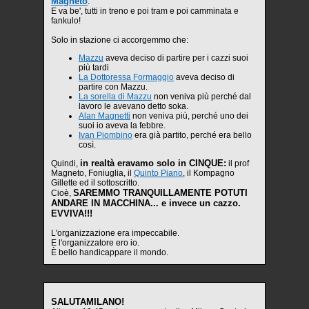
Magneto
.
E va be', tutti in treno e poi tram e poi camminata e
fankulo!
Solo in stazione ci accorgemmo che:
Mazzu
aveva deciso di partire per i cazzi suoi
più tardi
La Dottoressa Formaggio
aveva deciso di
partire con Mazzu.
La sorella di Mazzu
non veniva più perché dal
lavoro le avevano detto soka.
Alan Magnetti
non veniva più, perché uno dei
suoi io aveva la febbre.
Ivan Piombino
era già partito, perché era bello
così.
in realtà eravamo solo in CINQUE:
Quindi,
il prof
Magneto, Foniuglia, il
Quinto Piano
, il Kompagno
Gillette ed il sottoscritto.
SAREMMO TRANQUILLAMENTE POTUTI
Cioè,
ANDARE IN MACCHINA... e invece un cazzo.
EVVIVA!!!
L'organizzazione era impeccabile.
E l'organizzatore ero io.
È bello handicappare il mondo.
SALUTAMILANO!