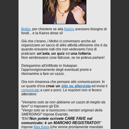
Bolbo
, per chiedere se alla
Kairos
avessero bisogno di
fondi... e la Kairos disse sì!
Già che c'erano, i Motivi ci convinsero anche ad
organizzare un sacco di altre attività utilissime che è da
quando eravamo nati che non vedevamo l'ora di
un'asta
un quiz
una lotteria
praticare:
,
ed
.
Non sembravano cose faticose, se ne poteva parlare!
Delegammo all'infiltrato in Hukapan
l'approvvigionamento degli eventuali premi e
ritornammo a fare un cazzo.
Ora non rimaneva che pensare alle comunicazioni. In
creai un
sito su altervista
un quarto d'ora
ed inviai il
comunicato
a cani e porci. Le reazioni non si fecero
attendere:
"Veniamo solo se non abbiamo un cazzo di meglio da
fare!"
ci risposero gli Elii.
"Vengo solo se si riuniscono i membri originari della
SMERDING!"
rispose Evaristo.
Non potete scrivete CARE FAVE nel
"Ehi!
comunicato: è un MARCHIO REGISTRATO!!!
"
rispose
Max Kava
(che venne prontamente mandato