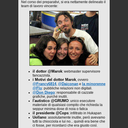
Nel corso dei preparativi, si era nettamente delineato il
team di lavoro vincente:
il dottor @Marok
: webmaster supervisore
fancazzista.
i Motivi del dottor Marok
, ovvero
@Francy6814
@Daiconan
la minorenne
,
e
@Flo
: pubbliche relazioni non digitali.
@Don Diego
: responsabile di cazzate
grafiche, purché inutili.
l'autistico @GRUMO
: unico esecutore
materiale di qualsiasi compito che richieda la
seppur minima dose di noia o fatica
il presidente @Cops
: infiltrato in Hukapan
Uollano
: assolutamente inutile, però avevamo
tutti la chiocciola e lui no... quindi era bene che
ci fosse, per ricordarci che era giusto così.