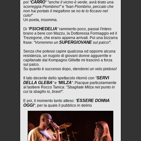
CARRO
poi
"
" "anche il vicino è verde, avrà tirato una
scorreggia Piombino!"
e
"Ivan Piombino, peccato che
non hai portato il megafono se no te lo ficcavo nel
culo!"
Un poeta, insomma.
PSICHEDELIA
Di
"
"
rammento poco, passai l'intero
brano a bere con Mazzu, la Dottoressa Formaggio ed il
Trezegone, che erano appena arrivati. Poi una bizzarra
SUPERGIOVANE
frase:
"Vorremmo un
sul palco!"
.
Senza che potessi capire qualcosa od opporre alcuna
resistenza, un nugolo di giovani donne agguerrite e
capitanate dal Kompagno Gillette mi trascinò a forza
sul palco.
Su quanto è successo dopo, stenderei un velo pietoso!
SERVI
Il lato decente dello spettacolo ritornò con
"
DELLA GLEBA
MILZA
"
e
"
"
. Piacque particolarmente
al tastiere Rocco Tanica:
"Sbagliate Milza nel punto in
cui la sbaglio io, bravi!"
.
ESSERE DONNA
E poi, il momento tanto atteso:
"
OGGI
"
, per la quale il pubblico in delirio