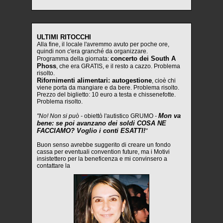
ULTIMI RITOCCHI
Alla fine, il locale l'avremmo avuto per poche ore,
quindi non c'era granché da organizzare.
concerto dei South A
Programma della giornata:
Phoss
, che era GRATIS, e il resto a cazzo. Problema
risolto.
Rifornimenti alimentari: autogestione
, cioè chi
viene porta da mangiare e da bere. Problema risolto.
Prezzo del biglietto: 10 euro a testa e chissenefotte.
Problema risolto.
Mon va
"No! Non si può -
obiettò l'autistico GRUMO
-
bene: se poi avanzano dei soldi COSA NE
FACCIAMO? Voglio i conti ESATTI!
"
Buon senso avrebbe suggerito di creare un fondo
cassa per eventuali convention future, ma i Motivi
insistettero per la beneficenza e mi convinsero a
contattare la