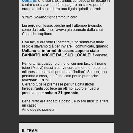
Uollano
. Ci disse che, tranqui, conosceva un locale in
centro che ci avrebbe fatto pagare un cazzo perché
erano amici suoi ed era una figata quindi sborroh.
"Bravo Uollano!"
gridammo in coro.
Lui però non lesse, perché nel frattempo Evaristo,
come da tradizione, l'aveva già bannato dalla chat.
Cose che capitano.
E va be', si era fatto Dicembre, tutto sembrava filare
liscio e stavamo già per inviare il comunicato, quando
Uollano ci informò di essere appena stato
BANNATO ANCHE DAL SUO LOCALE!!!
Perfetto.
Per fortuna, qualcuno di noi di cui non faccio il nome
(cioè i Motivi) riuscì a convincere almeno uno dei tre
milanesi a recarsi di persona all'Indian's Saloon, una
persona a caso, la più indicata per le pubbliche
relazioni: GRUMO.
C'erano tutte le premesse per una catastrofe!
Invece, l'autistico fece un ottimo lavoro e riuscì a
sabato 21 gennaio
prenotare per
.
Bene, tutto era andato a posto... e io ero riuscito a fare
un cazzo!
Amo questo pianeta.
IL TEAM