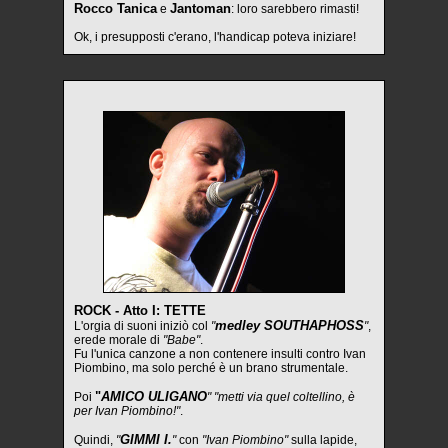
Rocco Tanica
Jantoman
e
: loro sarebbero rimasti!
Ok, i presupposti c'erano, l'handicap poteva iniziare!
ROCK - Atto I: TETTE
medley SOUTHAPHOSS
L'orgia di suoni iniziò col
"
"
,
erede morale di
"Babe"
.
Fu l'unica canzone a non contenere insulti contro Ivan
Piombino, ma solo perché è un brano strumentale.
"
AMICO ULIGANO
Poi
" "metti via quel coltellino, è
per Ivan Piombino!"
.
GIMMI I.
Quindi,
"
"
con
"Ivan Piombino"
sulla lapide,