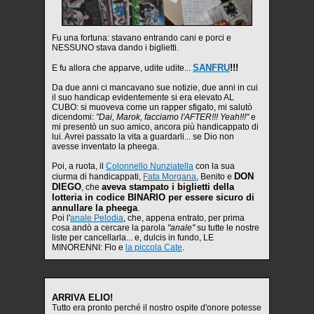
Fu una fortuna: stavano entrando cani e porci e
NESSUNO stava dando i biglietti.
SANFRU
!!!
E fu allora che apparve, udite udite...
Da due anni ci mancavano sue notizie, due anni in cui
il suo handicap evidentemente si era elevato AL
CUBO: si muoveva come un rapper sfigato, mi salutò
dicendomi:
"Dai, Marok, facciamo l'AFTER!!! Yeah!!!"
e
mi presentò un suo amico, ancora più handicappato di
lui. Avrei passato la vita a guardarli... se Dio non
avesse inventato la pheega.
Poi, a ruota, il
Colonnello Nunziatella
con la sua
DON
ciurma di handicappati,
Fata Morgana
, Benito e
DIEGO
aveva stampato i biglietti della
, che
lotteria in codice BINARIO per essere sicuro di
annullare la pheega
.
Poi l'
anale Pelodia
, che, appena entrato, per prima
cosa andò a cercare la parola
"anale"
su tutte le nostre
liste per cancellarla... e, dulcis in fundo, LE
MINORENNI: Flo e
la piccola Cate
.
ARRIVA ELIO!
Tutto era pronto perché il nostro ospite d'onore potesse