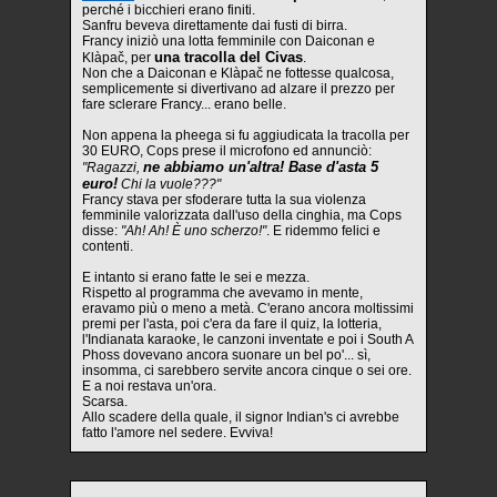
perché i bicchieri erano finiti.
Sanfru beveva direttamente dai fusti di birra.
Francy iniziò una lotta femminile con Daiconan e
una tracolla del Civas
Klàpač, per
.
Non che a Daiconan e Klàpač ne fottesse qualcosa,
semplicemente si divertivano ad alzare il prezzo per
fare sclerare Francy... erano belle.
Non appena la pheega si fu aggiudicata la tracolla per
30 EURO, Cops prese il microfono ed annunciò:
ne abbiamo un'altra! Base d'asta 5
"Ragazzi,
euro!
Chi la vuole???"
Francy stava per sfoderare tutta la sua violenza
femminile valorizzata dall'uso della cinghia, ma Cops
disse:
"Ah! Ah! È uno scherzo!"
. E ridemmo felici e
contenti.
E intanto si erano fatte le sei e mezza.
Rispetto al programma che avevamo in mente,
eravamo più o meno a metà. C'erano ancora moltissimi
premi per l'asta, poi c'era da fare il quiz, la lotteria,
l'Indianata karaoke, le canzoni inventate e poi i South A
Phoss dovevano ancora suonare un bel po'... sì,
insomma, ci sarebbero servite ancora cinque o sei ore.
E a noi restava un'ora.
Scarsa.
Allo scadere della quale, il signor Indian's ci avrebbe
fatto l'amore nel sedere. Evviva!