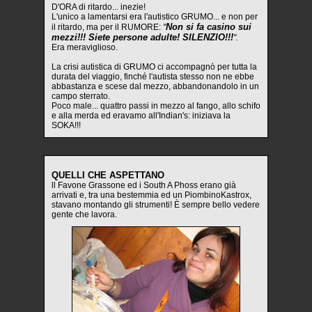
D'ORA di ritardo... inezie!
L'unico a lamentarsi era l'autistico GRUMO... e non per
Non si fa casino sui
il ritardo, ma per il RUMORE:
"
mezzi!!! Siete persone adulte! SILENZIO!!!
".
Era meraviglioso.
La crisi autistica di GRUMO ci accompagnò per tutta la
durata del viaggio, finché l'autista stesso non ne ebbe
abbastanza e scese dal mezzo, abbandonandolo in un
campo sterrato.
Poco male... quattro passi in mezzo al fango, allo schifo
e alla merda ed eravamo all'Indian's: iniziava la
SOKA!!!
QUELLI CHE ASPETTANO
ll Favone Grassone ed i South A Phoss erano già
arrivati e, tra una bestemmia ed un PiombinoKastrox,
stavano montando gli strumenti! È sempre bello vedere
gente che lavora.