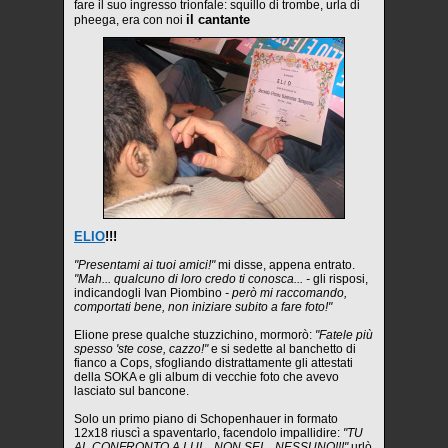
fare il suo ingresso trionfale: squillo di trombe, urla di
il cantante
pheega, era con noi
ELIO
!!!
"Presentami ai tuoi amici!"
mi disse, appena entrato.
"Mah... qualcuno di loro credo ti conosca... -
gli risposi,
indicandogli Ivan Piombino
- però mi raccomando,
comportati bene, non iniziare subito a fare foto!"
Elione prese qualche stuzzichino, mormorò:
"Fatele più
spesso 'ste cose, cazzo!"
e si sedette al banchetto di
fianco a Cops, sfogliando distrattamente gli attestati
della SOKA e gli album di vecchie foto che avevo
lasciato sul bancone.
Solo un primo piano di Schopenhauer in formato
12x18 riuscì a spaventarlo, facendolo impallidire:
"TU
AL CONFRONTO A LUI... NON SEI... NESSUNO!!!"
urlò