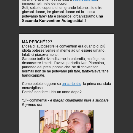
immersi nel miele dei ricordi.
Soli, sotto le coperte di un grande lettone... io e tre
giovani donne, tre giovani donne ed io... cosa
una
potevamo fare? Ma è semplice: organizziamo
Seconda Konvention Autogestita!!!
MA PERCHÉ???
L'idea di autogestire le convention era quanto di più
idiota potesse venire in mente ad un essere umano.
Infatti ci piaceva molto.
Sarebbe bello rivendicarne la paternità, ma è giusto
riconoscere i meriti: l'aveva partorita Ivan Piombino,
partendo dal presupposto che, se di convention
normali non se ne potevano più fare, tantovaleva farle
handicappate.
Come potete leggere su
un certo sito
, la prima era stata
meravigliosa.
Perché non fare il bis un anno dopo?
"Sì
- commentai
- e magari chiamiamo pure a suonare
il gruppo del