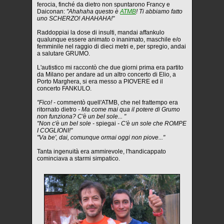
ferocia, finché da dietro non spuntarono Francy e
Daiconan:
"Ahahaha questo è
ATMB
! Ti abbiamo fatto
uno SCHERZO! AHAHAHA!"
Raddoppiai la dose di insulti, mandai affankulo
qualunque essere animato o inanimato, maschile e/o
femminile nel raggio di dieci metri e, per spregio, andai
a salutare GRUMO.
L'autistico mi raccontò che due giorni prima era partito
da Milano per andare ad un altro concerto di Elio, a
Porto Marghera, si era messo a PIOVERE ed il
concerto FANKULO.
"Fico! -
commentò quell'ATMB, che nel frattempo era
ritornato dietro
- Ma come mai qua il potere di Grumo
non funziona? C'è un bel sole... "
"Non c'è un bel sole -
spiegai
- C'è un sole che ROMPE
I COGLIONI!"
"Va be', dai, comunque ormai oggi non piove..."
Tanta ingenuità era ammirevole, l'handicappato
cominciava a starmi simpatico.