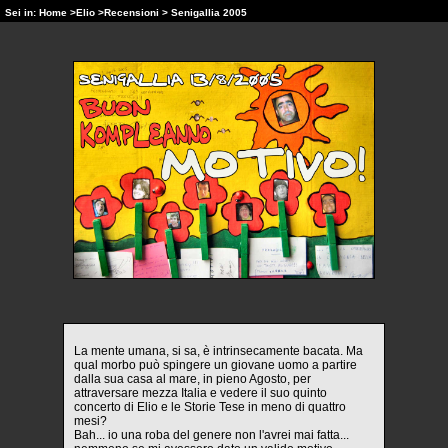
Sei in:
Home
>
Elio
>
Recensioni
> Senigallia 2005
La mente umana, si sa, è intrinsecamente bacata. Ma
qual morbo può spingere un giovane uomo a partire
dalla sua casa al mare, in pieno Agosto, per
attraversare mezza Italia e vedere il suo quinto
concerto di Elio e le Storie Tese in meno di quattro
mesi?
Bah... io una roba del genere non l'avrei mai fatta...