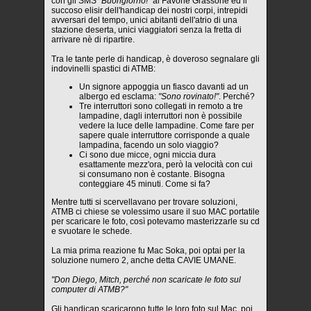
con gli SMS
"Buongiorno!"
al Favone Grassone ed il
succoso elisir dell'handicap dei nostri corpi, intrepidi
avversari del tempo, unici abitanti dell'atrio di una
stazione deserta, unici viaggiatori senza la fretta di
arrivare nè di ripartire.
Tra le tante perle di handicap, è doveroso segnalare gli
indovinelli spastici di ATMB:
Un signore appoggia un fiasco davanti ad un
albergo ed esclama:
"Sono rovinato!"
. Perché?
Tre interruttori sono collegati in remoto a tre
lampadine, dagli interruttori non è possibile
vedere la luce delle lampadine. Come fare per
sapere quale interruttore corrisponde a quale
lampadina, facendo un solo viaggio?
Ci sono due micce, ogni miccia dura
esattamente mezz'ora, però la velocità con cui
si consumano non è costante. Bisogna
conteggiare 45 minuti. Come si fa?
Mentre tutti si scervellavano per trovare soluzioni,
ATMB ci chiese se volessimo usare il suo MAC portatile
per scaricare le foto, così potevamo masterizzarle su cd
e svuotare le schede.
La mia prima reazione fu Mac Soka, poi optai per la
soluzione numero 2, anche detta CAVIE UMANE.
"Don Diego, Mitch, perché non scaricate le foto sul
computer di ATMB?"
Gli handicap scaricarono tutte le loro foto sul Mac, poi