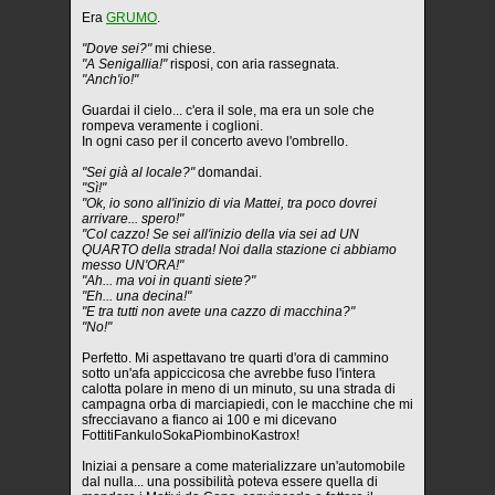
Era
GRUMO
.
"Dove sei?"
mi chiese.
"A Senigallia!"
risposi, con aria rassegnata.
"Anch'io!"
Guardai il cielo... c'era il sole, ma era un sole che
rompeva veramente i coglioni.
In ogni caso per il concerto avevo l'ombrello.
"Sei già al locale?"
domandai.
"Sì!"
"Ok, io sono all'inizio di via Mattei, tra poco dovrei
arrivare... spero!"
"Col cazzo! Se sei all'inizio della via sei ad UN
QUARTO della strada! Noi dalla stazione ci abbiamo
messo UN'ORA!"
"Ah... ma voi in quanti siete?"
"Eh... una decina!"
"E tra tutti non avete una cazzo di macchina?"
"No!"
Perfetto. Mi aspettavano tre quarti d'ora di cammino
sotto un'afa appiccicosa che avrebbe fuso l'intera
calotta polare in meno di un minuto, su una strada di
campagna orba di marciapiedi, con le macchine che mi
sfrecciavano a fianco ai 100 e mi dicevano
FottitiFankuloSokaPiombinoKastrox!
Iniziai a pensare a come materializzare un'automobile
dal nulla... una possibilità poteva essere quella di