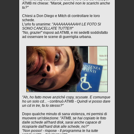
ATMB mi chiese:
"Marok, perché non le scarichi anche
tu?"
Chiesi a Don Diego e Mitch di controllare le loro
schede.
L'urlo fu unanime:
"AAAAAAAAAAH! LE FOTO SI
SONO CANCELLATE TUTTE!!!"
"No, grazie!"
risposi ad ATMB, e mi sedetti soddisfatto
ad osservare le scene di guerriglia urbana.
"Ah, ho fatto move anziché copy, scusate. E comunque
ho un solo cd... -
continuò ATMB
- Quindi vi posso dare
un cd in tre, fa lo stesso?"
Dopo qualche minuto di sana violenza, mi permisi di
muovere un'obiezione:
"ATMB, se hai copiato le foto
dalle schede all'hard disk, sarai anche capace di
ricopiarle dall'hard disk alle schede, no?"
"Non posso! -
rispose
- Il programma le ha tutte