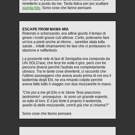
rimetterlo a posto da me. Tanta fatica per poi scattare
questa foto
. Sono cose che fanno pensare.
ESCAPE FROM MAMA MIA
Ridendo e scherzando, era alfine giunto il tempo di
girare i nostri grassi culi altrove. Certo, potevamo fare
un'ora a piedi anche al ritorno... sarebbe stata tutta
salute... infatti chiamammo tre taxi che ci portassero in
stazione e vaffankulo.
La possente rete di taxi di Senigallia era composta da
UN SOLO taxi, che fece tre volte il giro, però con tre
percorsi diversi perché l'autista era completamente
ubriaco. Tra le tante cose divertenti, ci raccontò che
l'ultimo passeggero che aveva avuto prima di noi era il
tastierista degli Elii, ne era rimasto colpito perché
aveva fatto tutto il viaggio con due mozzarelle in mano.
"Che poi a me gli Elio e le Storie Tese piacciono
tantissimo! -
proseguiva
- Io sono un grande esperto,
so tutto di loro. E il più forte è proprio il tastierista,
quello là delle mozzarelle, com'è già che si chiama?"
Sono cose che fanno pensare.