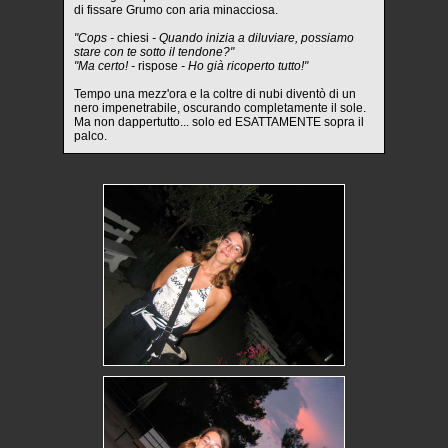
di fissare Grumo con aria minacciosa.
"Cops -
chiesi
- Quando inizia a diluviare, possiamo
stare con te sotto il tendone?"
"Ma certo! -
rispose
- Ho già ricoperto tutto!"
Tempo una mezz'ora e la coltre di nubi diventò di un
nero impenetrabile, oscurando completamente il sole.
Ma non dappertutto... solo ed ESATTAMENTE sopra il
palco.