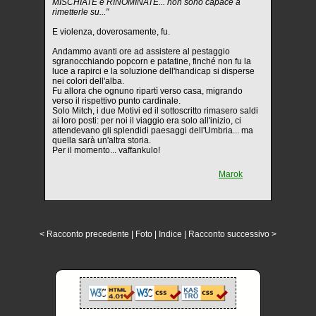
MISCHIATE e RINOMINATE... non sono capace a
rimetterle su..."
E violenza, doverosamente, fu.
Andammo avanti ore ad assistere al pestaggio
sgranocchiando popcorn e patatine, finché non fu la
luce a rapirci e la soluzione dell'handicap si disperse
nei colori dell'alba.
Fu allora che ognuno ripartì verso casa, migrando
verso il rispettivo punto cardinale.
Solo Mitch, i due Motivi ed il sottoscritto rimasero saldi
ai loro posti: per noi il viaggio era solo all'inizio, ci
attendevano gli splendidi paesaggi dell'Umbria... ma
quella sarà un'altra storia.
Per il momento... vaffankulo!
Marok
< Racconto precedente
|
Foto
|
Indice
|
Racconto successivo >