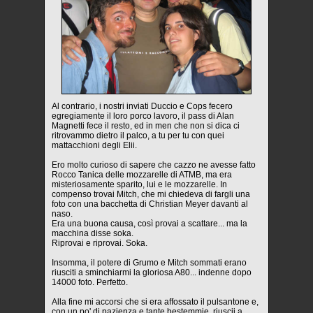
Al contrario, i nostri inviati Duccio e Cops fecero
egregiamente il loro porco lavoro, il pass di Alan
Magnetti fece il resto, ed in men che non si dica ci
ritrovammo dietro il palco, a tu per tu con quei
mattacchioni degli Elii.
Ero molto curioso di sapere che cazzo ne avesse fatto
Rocco Tanica delle mozzarelle di ATMB, ma era
misteriosamente sparito, lui e le mozzarelle. In
compenso trovai Mitch, che mi chiedeva di fargli una
foto con una bacchetta di Christian Meyer davanti al
naso.
Era una buona causa, così provai a scattare... ma la
macchina disse soka.
Riprovai e riprovai. Soka.
Insomma, il potere di Grumo e Mitch sommati erano
riusciti a sminchiarmi la gloriosa A80... indenne dopo
14000 foto. Perfetto.
Alla fine mi accorsi che si era affossato il pulsantone e,
con un po' di pazienza e tante bestemmie, riuscii a