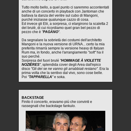
Tutto molto bello, a quel punto ci saremmo accontentati
anche di un concerto in playback con Jantoman che
ballava la danza del ventre sul cubo di Mangoni,
purché iniziasse qualunque cazzo di cosa.
Ed invece gli Elii, a sorpresa, ci elargirono la scaletta 2
del brulé, di cui ricordiamo quel gran bel pezzo di
pezzo che è
"
PAGÀNO
"
.
Da segnalare la sobrietà dei costumi dell'architetto
Mangoni e la nuova versione di URNA... certo la mia
preferita rimarrà sempre la versione heavy di Italyan
Rum ma, in fondo, anche l'arrangiamento
"soft"
ha il
suo perché.
Sorpresa del fuori brulé
"
HOMMAGE À VIOLETTE
NOZIÈRES
"
, splendida cover degli Area dall'epico
disco
"Gli dei se ne vanno gli arrabbiati restano"
. Era la
prima volta che la sentivo dal vivo, sono cose belle.
Poi
"
TAPPARELLA
"
e soka.
BACKSTAGE
Finito il concerto, eravamo più che convinti e
rassegnati che backstage fankulo.