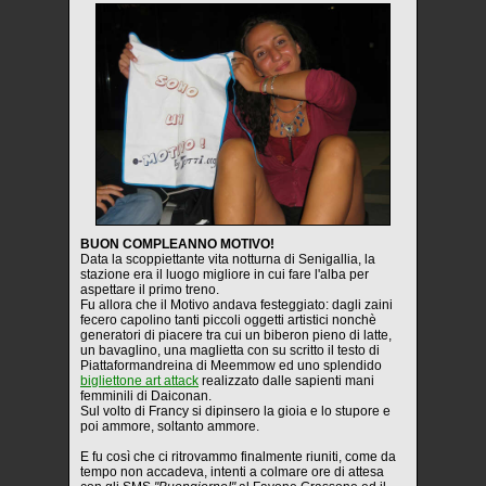
BUON COMPLEANNO MOTIVO!
Data la scoppiettante vita notturna di Senigallia, la
stazione era il luogo migliore in cui fare l'alba per
aspettare il primo treno.
Fu allora che il Motivo andava festeggiato: dagli zaini
fecero capolino tanti piccoli oggetti artistici nonchè
generatori di piacere tra cui un biberon pieno di latte,
un bavaglino, una maglietta con su scritto il testo di
Piattaformandreina di Meemmow ed uno splendido
bigliettone art attack
realizzato dalle sapienti mani
femminili di Daiconan.
Sul volto di Francy si dipinsero la gioia e lo stupore e
poi ammore, soltanto ammore.
E fu così che ci ritrovammo finalmente riuniti, come da
tempo non accadeva, intenti a colmare ore di attesa