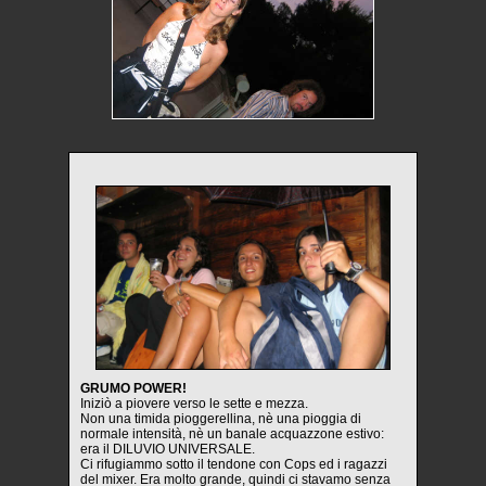
GRUMO POWER!
Iniziò a piovere verso le sette e mezza.
Non una timida pioggerellina, nè una pioggia di
normale intensità, nè un banale acquazzone estivo:
era il DILUVIO UNIVERSALE.
Ci rifugiammo sotto il tendone con Cops ed i ragazzi
del mixer. Era molto grande, quindi ci stavamo senza