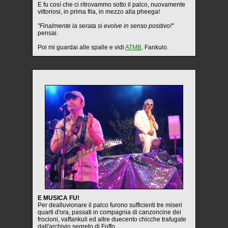
E fu così che ci ritrovammo sotto il palco, nuovamente
vittoriosi, in prima fila, in mezzo alla pheega!
"Finalmente la serata si evolve in senso positivo!"
pensai.
Poi mi guardai alle spalle e vidi
ATMB
. Fankulo.
E MUSICA FU!
Per dealluvionare il palco furono sufficienti tre miseri
quarti d'ora, passati in compagnia di canzoncine dei
frocioni, vaffankuli ed altre duecento chicche trafugate
dall'archivio segreto di Foffo.