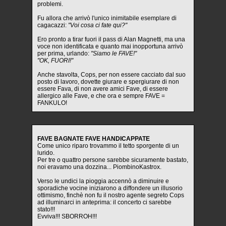
problemi.
Fu allora che arrivò l'unico inimitabile esemplare di
cagacazzi:
"Voi cosa ci fate qui?"
Ero pronto a tirar fuori il pass di Alan Magnetti, ma una
voce non identificata e quanto mai inopportuna arrivò
per prima, urlando:
"Siamo le FAVE!"
"OK, FUORI!"
Anche stavolta, Cops, per non essere cacciato dal suo
posto di lavoro, dovette giurare e spergiurare di non
essere Fava, di non avere amici Fave, di essere
allergico alle Fave, e che ora e sempre FAVE =
FANKULO!
FAVE BAGNATE FAVE HANDICAPPATE
Come unico riparo trovammo il tetto sporgente di un
lurido.
Per tre o quattro persone sarebbe sicuramente bastato,
noi eravamo una dozzina... PiombinoKastrox.
Verso le undici la pioggia accennò a diminuire e
sporadiche vocine iniziarono a diffondere un illusorio
ottimismo, finchè non fu il nostro agente segreto Cops
ad illuminarci in anteprima: il concerto ci sarebbe
stato!!!
Evviva!!! SBORROH!!!