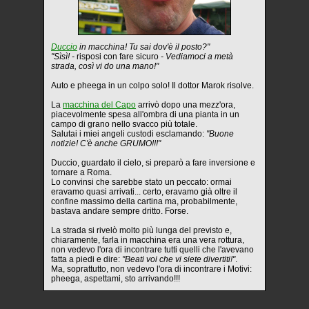
Duccio
in macchina! Tu sai dov'è il posto?"
"Sìsì! -
risposi con fare sicuro
- Vediamoci a metà
strada, così vi do una mano!"
Auto e pheega in un colpo solo! Il dottor Marok risolve.
La
macchina del Capo
arrivò dopo una mezz'ora,
piacevolmente spesa all'ombra di una pianta in un
campo di grano nello svacco più totale.
Salutai i miei angeli custodi esclamando:
"Buone
notizie! C'è anche GRUMO!!!"
Duccio, guardato il cielo, si preparò a fare inversione e
tornare a Roma.
Lo convinsi che sarebbe stato un peccato: ormai
eravamo quasi arrivati... certo, eravamo già oltre il
confine massimo della cartina ma, probabilmente,
bastava andare sempre dritto. Forse.
La strada si rivelò molto più lunga del previsto e,
chiaramente, farla in macchina era una vera rottura,
non vedevo l'ora di incontrare tutti quelli che l'avevano
fatta a piedi e dire:
"Beati voi che vi siete divertiti!"
.
Ma, soprattutto, non vedevo l'ora di incontrare i Motivi:
pheega, aspettami, sto arrivando!!!