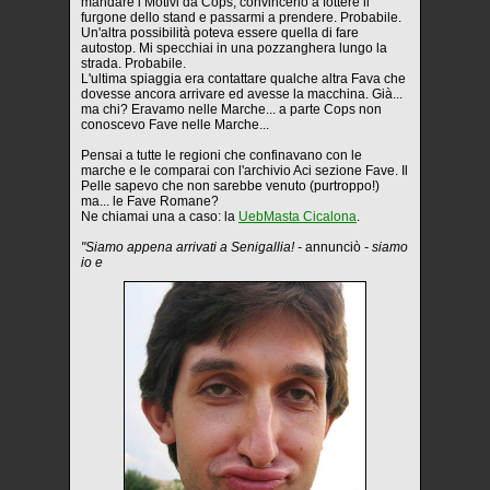
mandare i Motivi da Cops, convincerlo a fottere il
furgone dello stand e passarmi a prendere. Probabile.
Un'altra possibilità poteva essere quella di fare
autostop. Mi specchiai in una pozzanghera lungo la
strada. Probabile.
L'ultima spiaggia era contattare qualche altra Fava che
dovesse ancora arrivare ed avesse la macchina. Già...
ma chi? Eravamo nelle Marche... a parte Cops non
conoscevo Fave nelle Marche...
Pensai a tutte le regioni che confinavano con le
marche e le comparai con l'archivio Aci sezione Fave. Il
Pelle sapevo che non sarebbe venuto (purtroppo!)
ma... le Fave Romane?
Ne chiamai una a caso: la
UebMasta Cicalona
.
"Siamo appena arrivati a Senigallia! -
annunciò
- siamo
io e