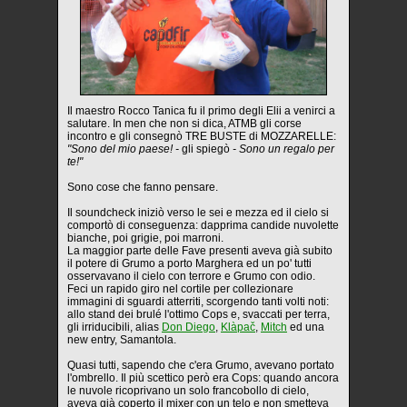
Il maestro Rocco Tanica fu il primo degli Elii a venirci a
salutare. In men che non si dica, ATMB gli corse
incontro e gli consegnò TRE BUSTE di MOZZARELLE:
"Sono del mio paese! -
gli spiegò
- Sono un regalo per
te!"
Sono cose che fanno pensare.
Il soundcheck iniziò verso le sei e mezza ed il cielo si
comportò di conseguenza: dapprima candide nuvolette
bianche, poi grigie, poi marroni.
La maggior parte delle Fave presenti aveva già subito
il potere di Grumo a porto Marghera ed un po' tutti
osservavano il cielo con terrore e Grumo con odio.
Feci un rapido giro nel cortile per collezionare
immagini di sguardi atterriti, scorgendo tanti volti noti:
allo stand dei brulé l'ottimo Cops e, svaccati per terra,
gli irriducibili, alias
Don Diego
,
Klàpač
,
Mitch
ed una
new entry, Samantola.
Quasi tutti, sapendo che c'era Grumo, avevano portato
l'ombrello. Il più scettico però era Cops: quando ancora
le nuvole ricoprivano un solo francobollo di cielo,
aveva già coperto il mixer con un telo e non smetteva