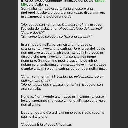
E va be', avevo comunque l'indirizzo del locale:
MAMA
MIA
, via Mattei 32.
Senigallia non aveva certo l'aria di essere una
metropoli, bastava procurarsi una cazzo di cartina, ero
in stazione, che problema c'era?
"No, qua le cartine non ce l'ha nessuno! -
mi rispose
l'edicola della stazione
- Prova all'ufficio del turismo!"
"Ah... e dov'è?"
"Eh, come te lo spiego... ce l'hai una cartina?"
In un modo o nell'altro, arrivai alla Pro Loco e,
stranamente, avevano la cartina. Però la via del locale
non riuscivo a trovarla, gli stessi tizi della Pro Loco mi
dissero che non l'avevano mai sentita nemmeno
nominare. Guardammo meglio assieme ed infine
notammo una stradina che iniziava dove finiva il paese
e andava avanti oltre la cartina, perdendosi nell'infinito.
"Ah... -
commentai
- Mi sembra un po' lontana... c'è un
pullman che ci va?"
"Nonò, laggiù non ci passa niente!"
mi risposero, con
aria schifata.
Perfetto. Non avendo alternative mi incamminai verso il
locale, sperando che fosse almeno all'inizio della via e
non alla fine.
Dopo un quarto d'ora di cammino sotto il sole cocente
squillò il telefono.
"Alèèèè!!! È la pheega!!!"
pensai.