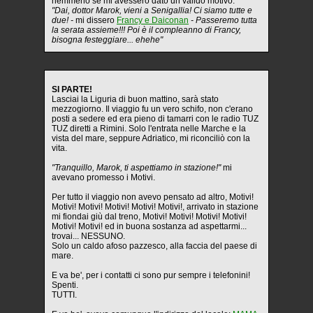
nemmeno se mi avessero dato un valido motivo.
"Dai, dottor Marok, vieni a Senigallia! Ci siamo tutte e
due! -
mi dissero
Francy e Daiconan
- Passeremo tutta
la serata assieme!!! Poi è il compleanno di Francy,
bisogna festeggiare... ehehe"
SI PARTE!
Lasciai la Liguria di buon mattino, sarà stato
mezzogiorno. Il viaggio fu un vero schifo, non c'erano
posti a sedere ed era pieno di tamarri con le radio TUZ
TUZ diretti a Rimini. Solo l'entrata nelle Marche e la
vista del mare, seppure Adriatico, mi riconciliò con la
vita.
"Tranquillo, Marok, ti aspettiamo in stazione!"
mi
avevano promesso i Motivi.
Per tutto il viaggio non avevo pensato ad altro, Motivi!
Motivi! Motivi! Motivi! Motivi! Motivi!, arrivato in stazione
mi fiondai giù dal treno, Motivi! Motivi! Motivi! Motivi!
Motivi! Motivi! ed in buona sostanza ad aspettarmi...
trovai... NESSUNO.
Solo un caldo afoso pazzesco, alla faccia del paese di
mare.
E va be', per i contatti ci sono pur sempre i telefonini!
Spenti.
TUTTI.