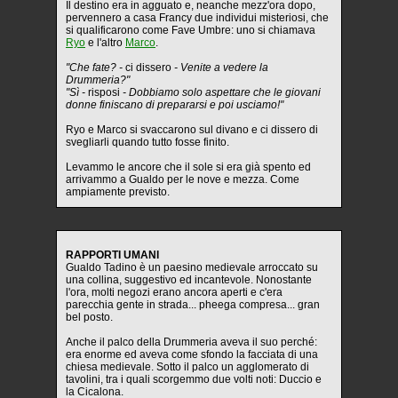
Il destino era in agguato e, neanche mezz'ora dopo,
pervennero a casa Francy due individui misteriosi, che
si qualificarono come Fave Umbre: uno si chiamava
Ryo
e l'altro
Marco
.
"Che fate? -
ci dissero
- Venite a vedere la
Drummeria?"
"Sì -
risposi
- Dobbiamo solo aspettare che le giovani
donne finiscano di prepararsi e poi usciamo!"
Ryo e Marco si svaccarono sul divano e ci dissero di
svegliarli quando tutto fosse finito.
Levammo le ancore che il sole si era già spento ed
arrivammo a Gualdo per le nove e mezza. Come
ampiamente previsto.
RAPPORTI UMANI
Gualdo Tadino è un paesino medievale arroccato su
una collina, suggestivo ed incantevole. Nonostante
l'ora, molti negozi erano ancora aperti e c'era
parecchia gente in strada... pheega compresa... gran
bel posto.
Anche il palco della Drummeria aveva il suo perché:
era enorme ed aveva come sfondo la facciata di una
chiesa medievale. Sotto il palco un agglomerato di
tavolini, tra i quali scorgemmo due volti noti: Duccio e
la Cicalona.