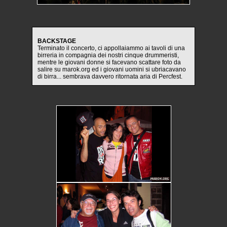
BACKSTAGE
Terminato il concerto, ci appollaiammo ai tavoli di una
birreria in compagnia dei nostri cinque drummeristi,
mentre le giovani donne si facevano scattare foto da
salire su marok.org ed i giovani uomini si ubriacavano
di birra... sembrava davvero ritornata aria di Percfest.