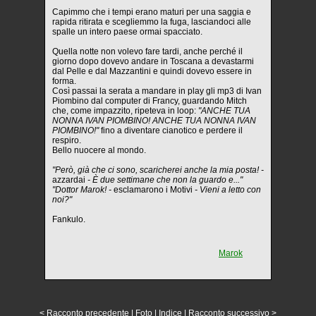
Capimmo che i tempi erano maturi per una saggia e
rapida ritirata e scegliemmo la fuga, lasciandoci alle
spalle un intero paese ormai spacciato.
Quella notte non volevo fare tardi, anche perché il
giorno dopo dovevo andare in Toscana a devastarmi
dal Pelle e dal Mazzantini e quindi dovevo essere in
forma.
Così passai la serata a mandare in play gli mp3 di Ivan
Piombino dal computer di Francy, guardando Mitch
che, come impazzito, ripeteva in loop:
"ANCHE TUA
NONNA IVAN PIOMBINO! ANCHE TUA NONNA IVAN
PIOMBINO!"
fino a diventare cianotico e perdere il
respiro.
Bello nuocere al mondo.
"Però, già che ci sono, scaricherei anche la mia posta! -
azzardai
- È due settimane che non la guardo e..."
"Dottor Marok! -
esclamarono i Motivi
- Vieni a letto con
noi?"
Fankulo.
Marok
< Racconto precedente
|
Foto
|
Indice
|
Racconto successivo >