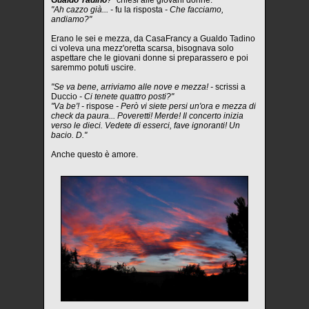
Gualdo Tadino
?"
chiesi alle giovani donne.
"Ah cazzo già... -
fu la risposta
- Che facciamo,
andiamo?"
Erano le sei e mezza, da CasaFrancy a Gualdo Tadino
ci voleva una mezz'oretta scarsa, bisognava solo
aspettare che le giovani donne si preparassero e poi
saremmo potuti uscire.
"Se va bene, arriviamo alle nove e mezza! -
scrissi a
Duccio
- Ci tenete quattro posti?"
"Va be'! -
rispose
- Però vi siete persi un'ora e mezza di
check da paura... Poveretti! Merde! Il concerto inizia
verso le dieci. Vedete di esserci, fave ignoranti! Un
bacio. D."
Anche questo è amore.