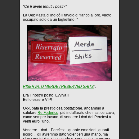
"Ce li avete tenuti i posti?"
La UebMasta ci indicò il tavolo di fianco a loro, vuoto,
occupato solo da un bigliettino:
"
RISERVATO MERDE / RESERVED SHITS
"
.
Era il nostro posto! Evviva!!!
Bello essere VIP!
Okkupata la prestigiosa postazione, andammo a
salutare
Re Federico
, più indaffarato che mai: cercava,
come sempre invano, di vendere i dvd del Percfest a
venti euro l'uno.
Vendere... dvd... Percfest... quante emozioni, quanti
ricordi... gli avremmo dato volentieri una mano, ma
stava per iniziare il concerto e, soprattutto, mancava