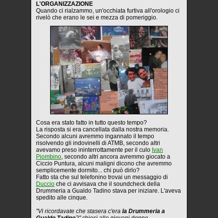
L'ORGANIZZAZIONE
Quando ci rialzammo, un'occhiata furtiva all'orologio ci
rivelò che erano le sei e mezza di pomeriggio.
Cosa era stato fatto in tutto questo tempo?
La risposta si era cancellata dalla nostra memoria.
Secondo alcuni avremmo ingannato il tempo
risolvendo gli indovinelli di ATMB, secondo altri
avevamo preso ininterrottamente per il culo
Ivan
Piombino
, secondo altri ancora avremmo giocato a
Ciccio Puntura, alcuni maligni dicono che avremmo
semplicemente dormito... chi può dirlo?
Fatto sta che sul telefonino trovai un messaggio di
Duccio
che ci avvisava che il soundcheck della
Drummeria a Gualdo Tadino stava per iniziare. L'aveva
spedito alle cinque.
"Vi ricordavate che stasera c'era
la Drummeria a