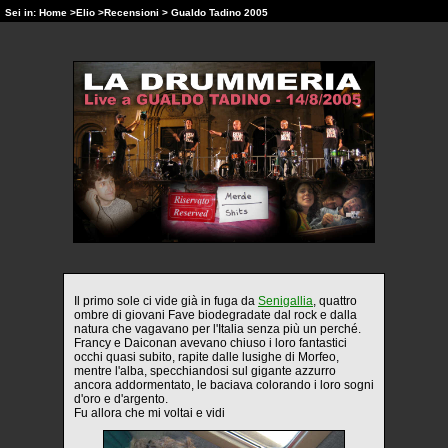
Sei in:
Home
>
Elio
>
Recensioni
> Gualdo Tadino 2005
Il primo sole ci vide già in fuga da
Senigallia
, quattro
ombre di giovani Fave biodegradate dal rock e dalla
natura che vagavano per l'Italia senza più un perché.
Francy e Daiconan avevano chiuso i loro fantastici
occhi quasi subito, rapite dalle lusighe di Morfeo,
mentre l'alba, specchiandosi sul gigante azzurro
ancora addormentato, le baciava colorando i loro sogni
d'oro e d'argento.
Fu allora che mi voltai e vidi