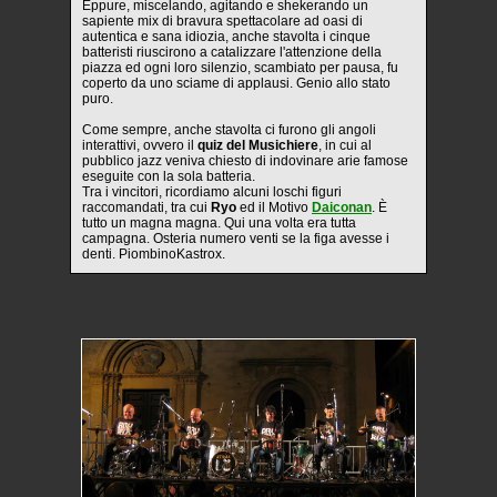
Eppure, miscelando, agitando e shekerando un
sapiente mix di bravura spettacolare ad oasi di
autentica e sana idiozia, anche stavolta i cinque
batteristi riuscirono a catalizzare l'attenzione della
piazza ed ogni loro silenzio, scambiato per pausa, fu
coperto da uno sciame di applausi. Genio allo stato
puro.
Come sempre, anche stavolta ci furono gli angoli
interattivi, ovvero il
quiz del Musichiere
, in cui al
pubblico jazz veniva chiesto di indovinare arie famose
eseguite con la sola batteria.
Tra i vincitori, ricordiamo alcuni loschi figuri
raccomandati, tra cui
Ryo
ed il Motivo
Daiconan
. È
tutto un magna magna. Qui una volta era tutta
campagna. Osteria numero venti se la figa avesse i
denti. PiombinoKastrox.