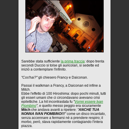
Sarebbe stata sufficiente
la prima traccia
: dopo trenta
secondi Duccio si tolse gli auricolari, si sedette ed
iniziò a contemplare l'infinito.
"Cos'hai?"
gli chiesero Francy e Daiconan.
Passai il walkman a Francy, a Daiconan ed infine a
Mitch.
Ebbe l'effetto di 100 Hiroshima: dopo pochi minuti, tutti
gli esseri umani che ci circondavano avevano crisi
epilettiche. La hit incontrastata fu
"
Vorrei essere Ivan
Piombino
"
, e quello messo peggio era sicuramente
Mitch
che andava avanti a ripetere:
"
ANCHE TUA
NONNA IVAN PIOMBINO!!!
"
come un disco incantato,
senza accennare a fermarsi nè a prendere respiro; il
morbo, però, stava rapidamente contagiando l'intera
piazza.