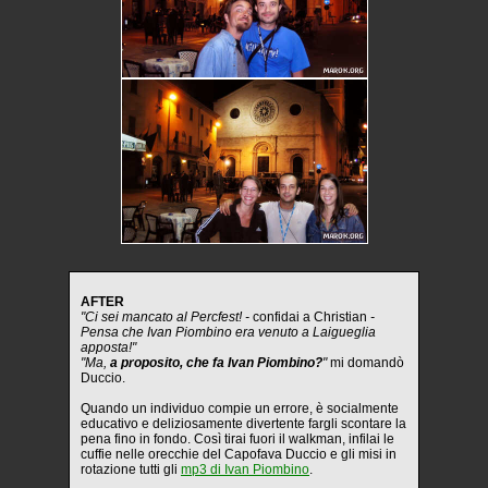
AFTER
"Ci sei mancato al Percfest! -
confidai a Christian
-
Pensa che Ivan Piombino era venuto a Laigueglia
apposta!"
"Ma,
a proposito, che fa Ivan Piombino?
"
mi domandò
Duccio.
Quando un individuo compie un errore, è socialmente
educativo e deliziosamente divertente fargli scontare la
pena fino in fondo. Così tirai fuori il walkman, infilai le
cuffie nelle orecchie del Capofava Duccio e gli misi in
rotazione tutti gli
mp3 di Ivan Piombino
.