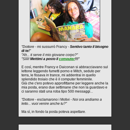
"Dottore -
mi sussurrò Francy
-
Sentivo tanto il bisogno
di te!
"
"Ah... ti serve il mio giovane corpo?"
"Sìììì!
Mettimi a posto il
computer
!!!
"
E così, mentre Francy e Daiconan si abbracciavano sul
lettone leggendo fumetti porno e Mitch, seduto per
terra, le fissava in trance, mi addentrai in quello
splendido troiaio che è il computer femminile.
Già che c'ero potevo approfittarne per leggere anche la
mia posta, erano due settimane che non la guardavo e
ci saranno stati una roba tipo 500 messaggi...
"Dottore -
esclamarono i Motivi
- Noi ora andiamo a
letto... vuoi venire anche tu?"
Ma sì, in fondo la posta poteva aspettare.