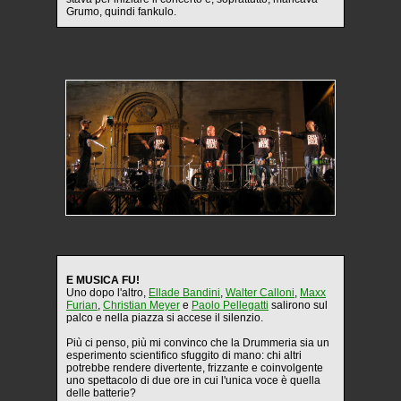
Grumo, quindi fankulo.
E MUSICA FU!
Uno dopo l'altro,
Ellade Bandini
,
Walter Calloni
,
Maxx
Furian
,
Christian Meyer
e
Paolo Pellegatti
salirono sul
palco e nella piazza si accese il silenzio.
Più ci penso, più mi convinco che la Drummeria sia un
esperimento scientifico sfuggito di mano: chi altri
potrebbe rendere divertente, frizzante e coinvolgente
uno spettacolo di due ore in cui l'unica voce è quella
delle batterie?