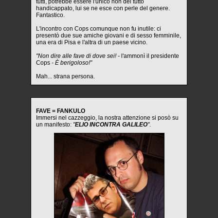
tutti, potrebbe essere l'unico non del tutto
handicappato, lui se ne esce con perle del genere.
Fantastico.
L'incontro con Cops comunque non fu inutile: ci
presentò due sue amiche giovani e di sesso femminile,
una era di Pisa e l'altra di un paese vicino.
"Non dire alle fave di dove sei! -
l'ammonì il presidente
Cops
- È berigoloso!"
Mah... strana persona.
FAVE = FANKULO
Immersi nel cazzeggio, la nostra attenzione si posò su
un manifesto:
"
ELIO INCONTRA GALILEO
"
.