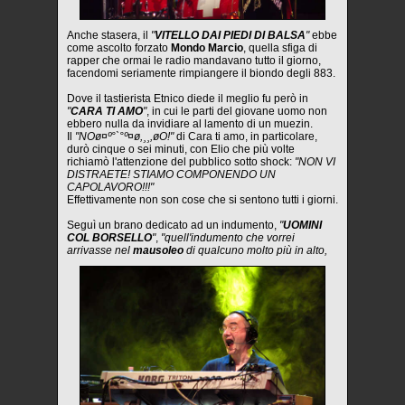
Anche stasera, il
"
VITELLO DAI PIEDI DI BALSA
"
ebbe
come ascolto forzato
Mondo Marcio
, quella sfiga di
rapper che ormai le radio mandavano tutto il giorno,
facendomi seriamente rimpiangere il biondo degli 883.
Dove il tastierista Etnico diede il meglio fu però in
"
CARA TI AMO
"
, in cui le parti del giovane uomo non
ebbero nulla da invidiare al lamento di un muezin.
Il
"NOø¤º°`°º¤ø,¸¸,øO!"
di Cara ti amo, in particolare,
durò cinque o sei minuti, con Elio che più volte
richiamò l'attenzione del pubblico sotto shock:
"NON VI
DISTRAETE! STIAMO COMPONENDO UN
CAPOLAVORO!!!"
Effettivamente non son cose che si sentono tutti i giorni.
Seguì un brano dedicato ad un indumento,
"
UOMINI
COL BORSELLO
"
,
"quell'indumento che vorrei
arrivasse nel
mausoleo
di qualcuno molto più in alto,