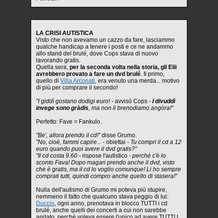
LA CRISI AUTISTICA
Visto che non avevamo un cazzo da fare, lasciammo
qualche handicap a tenere i posti e ce ne andammo
allo stand del brulé, dove Cops stava di nuovo
lavorando gratis.
Quella sera,
per la seconda volta nella storia, gli Elii
avrebbero provato a fare un dvd brulé
. Il primo,
quello di
Villa Arconati
, era venuto una merda... motivo
di più per comprare il secondo!
"I giddì gostano dodigi euro! -
avvisò Cops
-
I divuddì
invege sono gràdis
, ma non li brenodiamo angòra!"
Perfetto: Fave = Fankulo.
"Be', allora prendo il cd!"
disse Grumo.
"No, cioè, fammi capire... -
obiettai
- Tu compri il cd a 12
euro quando puoi avere il dvd gratis?"
"Il cd costa 9.60 -
rispose l'autistico
- perché c'è lo
sconto Fava! Dopo magari prendo anche il dvd, visto
che è gratis, ma il cd lo voglio comunque! Li ho sempre
comprati tutti, quindi compro anche quello di stasera!"
Nulla dell'autismo di Grumo mi poteva più stupire,
nemmeno il fatto che qualcuno stava peggio di lui:
Duccio
, ogni anno, prenotava in blocco TUTTI i cd
brulé, anche quelli dei concerti a cui non sarebbe
andato, perché voleva essere l'unico ad avere TUTTI I