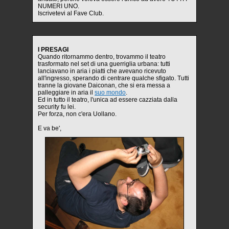
NUMERI UNO.
Iscrivetevi al Fave Club.
I PRESAGI
Quando ritornammo dentro, trovammo il teatro
trasformato nel set di una guerriglia urbana: tutti
lanciavano in aria i piatti che avevano ricevuto
all'ingresso, sperando di centrare qualche sfigato. Tutti
tranne la giovane Daiconan, che si era messa a
palleggiare in aria il
suo mondo
.
Ed in tutto il teatro, l'unica ad essere cazziata dalla
security fu lei.
Per forza, non c'era Uollano.
E va be',