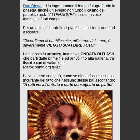
Don Diego
ed io ingannammo il tempo fotografando la
pheega, finché un evento non turbò il casino del
pubblico rock:
"ATTENZIONE!"
disse una voce
femminile fuori campo.
Per un attimo il bordello si placò e tutti si fermarono ad
ascoltare.
"Ricordiamo al pubblico che, all'interno del teatro, è
severamente
VIETATO SCATTARE FOTO!
"
La risposta fu un'unica, immensa,
ONDATA DI FLASH
,
che partì dalle prime file ed arrivò fino alla galleria, tra
fischi e cori di vaffankulo.
Marok punto org rulez.
La voce però continuò, come se niente fosse successo,
incurante del fatto che nessuno stesse più ascoltando:
"
A tutti voi all'entrata è stato consegnato un piatto!