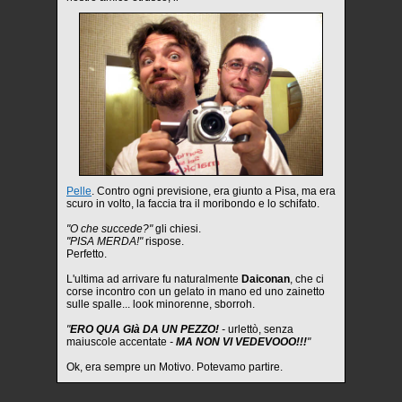
Pelle
. Contro ogni previsione, era giunto a Pisa, ma era
scuro in volto, la faccia tra il moribondo e lo schifato.
"O che succede?"
gli chiesi.
"PISA MERDA!"
rispose.
Perfetto.
L'ultima ad arrivare fu naturalmente
Daiconan
, che ci
corse incontro con un gelato in mano ed uno zainetto
sulle spalle... look minorenne, sborroh.
"
ERO QUA GIà DA UN PEZZO!
-
urlettò, senza
maiuscole accentate
-
MA NON VI VEDEVOOO!!!
"
Ok, era sempre un Motivo. Potevamo partire.