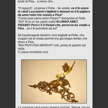
brulé di Pisa... a meno che...
"O ragazzi! -
propose il Pelle
- Se volete,
ve li fo avere
io i dvd! Lasciatemi i biglietti e domani ve li fo pigliare
da amici miei che stanno a Pisa!
"
"Come puoi avere amici Pisani?"
domandai al Pelle.
"NO! Te tu un ha capito nulla!
IO UNNÒ AMICI
PISANI!!! Però c'è il Viviani che, poraccio lui, studia a
Pisa
... ve li fo prendere da lui!"
Gli handicappati diedero i loro biglietti al Pelle, che
scappò via di volata perché era già troppo tempo che
stava a Pisa.
"MAI PIÙ!!! PISA MERDA!!!"
urlò, prima di sparire nel
nulla.
Ci piace ricordarlo così.
Le sorprese però erano appena iniziate:
"Marok, noi tre