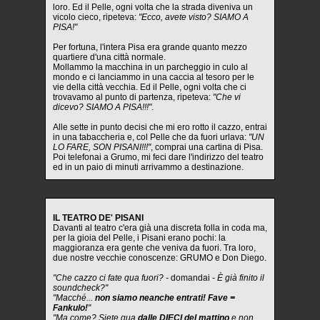
loro. Ed il Pelle, ogni volta che la strada diveniva un
vicolo cieco, ripeteva:
"Ecco, avete visto? SIAMO A
PISA!"
Per fortuna, l'intera Pisa era grande quanto mezzo
quartiere d'una città normale.
Mollammo la macchina in un parcheggio in culo al
mondo e ci lanciammo in una caccia al tesoro per le
vie della città vecchia. Ed il Pelle, ogni volta che ci
trovavamo al punto di partenza, ripeteva:
"Che vi
dicevo? SIAMO A PISA!!!"
.
Alle sette in punto decisi che mi ero rotto il cazzo, entrai
in una tabaccheria e, col Pelle che da fuori urlava:
"UN
LO FARE, SON PISANI!!!"
, comprai una cartina di Pisa.
Poi telefonai a Grumo, mi feci dare l'indirizzo del teatro
ed in un paio di minuti arrivammo a destinazione.
IL TEATRO DE' PISANI
Davanti al teatro c'era già una discreta folla in coda ma,
per la gioia del Pelle, i Pisani erano pochi: la
maggioranza era gente che veniva da fuori. Tra loro,
due nostre vecchie conoscenze: GRUMO e Don Diego.
"Che cazzo ci fate qua fuori? -
domandai
- È già finito il
soundcheck?"
"Macché...
non siamo neanche entrati! Fave =
Fankulo!
"
"Ma come? Siete qua
dalle DIECI del mattino
e non