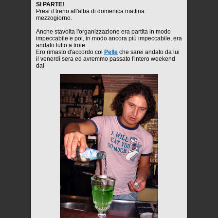
SI PARTE!
Presi il treno all'alba di domenica mattina:
mezzogiorno.
Anche stavolta l'organizzazione era partita in modo
impeccabile e poi, in modo ancora più impeccabile, era
andato tutto a troie.
Ero rimasto d'accordo col
Pelle
che sarei andato da lui
il venerdì sera ed avremmo passato l'intero weekend
dal