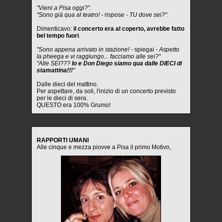
"Vieni a Pisa oggi?".
"Sono già qua al teatro! -
rispose
- TU dove sei?"
.
Dimenticavo:
il concerto era al coperto, avrebbe fatto
bel tempo fuori
.
"Sono appena arrivato in stazione! -
spiegai
- Aspetto
la pheega e vi raggiungo... facciamo alle sei?"
"Alle SEI???
Io e Don Diego siamo qua dalle DIECI di
stamattina!!!
"
Dalle dieci del mattino.
Per aspettare, da soli, l'inizio di un concerto previsto
per le dieci di sera.
QUESTO era 100% Grumo!
RAPPORTI UMANI
Alle cinque e mezza piovve a Pisa il primo Motivo,