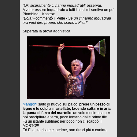
"Ok, sicuramente ci hanno inquadrati!"
osservai.
A voler essere inquadrato a tutti i costi mi sentivo un po'
Piombino... Kastrox.
"Boia! -
commentò il Pelle
- Se un ci hanno inquadrati
ora vuol dire proprio che siamo a Pisa!"
Superata la prova agonistica,
Mangoni
saltò di nuovo sul palco,
prese un pezzo di
legno e lo colpì a martellate, facendo saltare in aria
la punta di ferro del martello
: un volo mostruoso per
poi precipitare a terra, poco lontano dalle prime file.
Fu un istante sublime: per poco non ci scappò il
MORTO!!!
Ed Elio, tra risate e lacrime, non riuscì più a cantare.