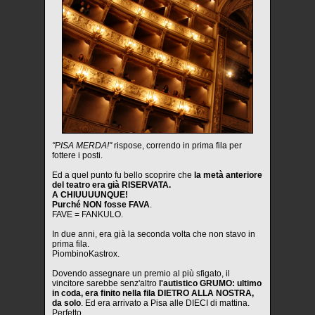
"PISA MERDA!"
rispose, correndo in prima fila per
fottere i posti.
Ed a quel punto fu bello scoprire che
la metà anteriore
del teatro era già RISERVATA.
A CHIUUUUNQUE!
Purché NON fosse FAVA
.
FAVE = FANKULO.
In due anni, era già la seconda volta che non stavo in
prima fila.
PiombinoKastrox.
Dovendo assegnare un premio al più sfigato, il
vincitore sarebbe senz'altro
l'autistico GRUMO: ultimo
in coda, era finito nella fila DIETRO ALLA NOSTRA,
da solo
. Ed era arrivato a Pisa alle DIECI di mattina.
Perfetto.