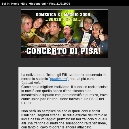
Sei in:
Home
>
Elio
>
Recensioni
> Pisa 21/5/2006
La notizia era ufficiale: gli Elii avrebbero conservato in
eterno la scaletta
"
qualità oro
"
, nota ai più come
"qualità søka"
.
Come nella migliore tradizione, il pubblico rock accolse
la novità con quella carica d'entusiasmo e ed
incontenibile tripudio che, per intensità e purezza, trova
come unico pari l'introduzione forzata di un PALO nel
CULO.
Non però un semplice paletto di quelli corti e sottili
usati per i segnali stradali, le reti elettriche dei tram o le
luci a basso voltaggio: piuttosto un bel traliccio di quelli
alti una trentina di metri che sorreggono l'alta tensione,
con tanto di cavo folgorante ancora attaccato.