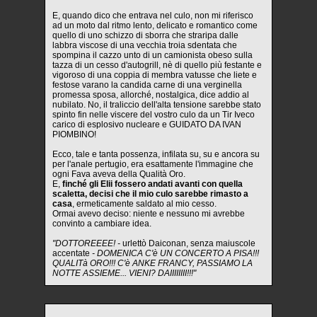
E, quando dico che entrava nel culo, non mi riferisco
ad un moto dal ritmo lento, delicato e romantico come
quello di uno schizzo di sborra che straripa dalle
labbra viscose di una vecchia troia sdentata che
spompina il cazzo unto di un camionista obeso sulla
tazza di un cesso d'autogrill, nè di quello più festante e
vigoroso di una coppia di membra vatusse che liete e
festose varano la candida carne di una verginella
promessa sposa, allorché, nostalgica, dice addio al
nubilato. No, il traliccio dell'alta tensione sarebbe stato
spinto fin nelle viscere del vostro culo da un Tir Iveco
carico di esplosivo nucleare e GUIDATO DA IVAN
PIOMBINO!
Ecco, tale e tanta possenza, infilata su, su e ancora su
per l'anale pertugio, era esattamente l'immagine che
ogni Fava aveva della Qualità Oro.
E,
finché gli Elii fossero andati avanti con quella
scaletta, decisi che il mio culo sarebbe rimasto a
casa
, ermeticamente saldato al mio cesso.
Ormai avevo deciso: niente e nessuno mi avrebbe
convinto a cambiare idea.
"DOTTOREEEE! -
urlettò Daiconan, senza maiuscole
accentate
- DOMENICA C'è UN CONCERTO A PISA!!!
QUALITà ORO!!! C'è ANKE FRANCY, PASSIAMO LA
NOTTE ASSIEME... VIENI? DAIIIIIIII!!!"