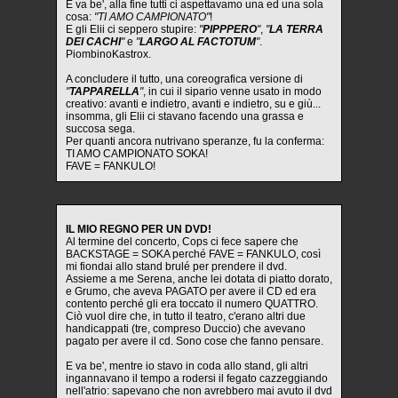
E va be', alla fine tutti ci aspettavamo una ed una sola
cosa:
"TI AMO CAMPIONATO"
!
E gli Elii ci seppero stupire:
"
PIPPPERO
"
,
"
LA TERRA
DEI CACHI
"
e
"
LARGO AL FACTOTUM
"
.
PiombinoKastrox.
A concludere il tutto, una coreografica versione di
"
TAPPARELLA
"
, in cui il sipario venne usato in modo
creativo: avanti e indietro, avanti e indietro, su e giù...
insomma, gli Elii ci stavano facendo una grassa e
succosa sega.
Per quanti ancora nutrivano speranze, fu la conferma:
TI AMO CAMPIONATO SOKA!
FAVE = FANKULO!
IL MIO REGNO PER UN DVD!
Al termine del concerto, Cops ci fece sapere che
BACKSTAGE = SOKA perché FAVE = FANKULO, così
mi fiondai allo stand brulé per prendere il dvd.
Assieme a me Serena, anche lei dotata di piatto dorato,
e Grumo, che aveva PAGATO per avere il CD ed era
contento perché gli era toccato il numero QUATTRO.
Ciò vuol dire che, in tutto il teatro, c'erano altri due
handicappati (tre, compreso Duccio) che avevano
pagato per avere il cd. Sono cose che fanno pensare.
E va be', mentre io stavo in coda allo stand, gli altri
ingannavano il tempo a rodersi il fegato cazzeggiando
nell'atrio: sapevano che non avrebbero mai avuto il dvd