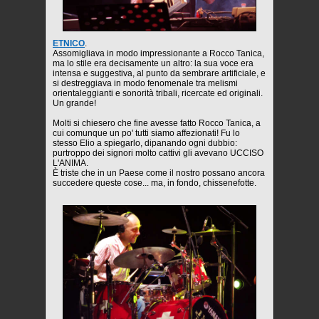
ETNICO
.
Assomigliava in modo impressionante a Rocco Tanica,
ma lo stile era decisamente un altro: la sua voce era
intensa e suggestiva, al punto da sembrare artificiale, e
si destreggiava in modo fenomenale tra melismi
orientaleggianti e sonorità tribali, ricercate ed originali.
Un grande!
Molti si chiesero che fine avesse fatto Rocco Tanica, a
cui comunque un po' tutti siamo affezionati! Fu lo
stesso Elio a spiegarlo, dipanando ogni dubbio:
purtroppo dei signori molto cattivi gli avevano UCCISO
L'ANIMA.
È triste che in un Paese come il nostro possano ancora
succedere queste cose... ma, in fondo, chissenefotte.