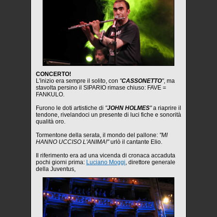
CONCERTO!
L'inizio era sempre il solito, con
"
CASSONETTO
"
, ma
stavolta persino il SIPARIO rimase chiuso: FAVE =
FANKULO.
Furono le doti artistiche di
"
JOHN HOLMES
"
a riaprire il
tendone, rivelandoci un presente di luci fiche e sonorità
qualità oro.
Tormentone della serata, il mondo del pallone:
"MI
HANNO UCCISO L'ANIMA!"
urlò il cantante Elio.
Il riferimento era ad una vicenda di cronaca accaduta
pochi giorni prima:
Luciano Moggi
, direttore generale
della Juventus,