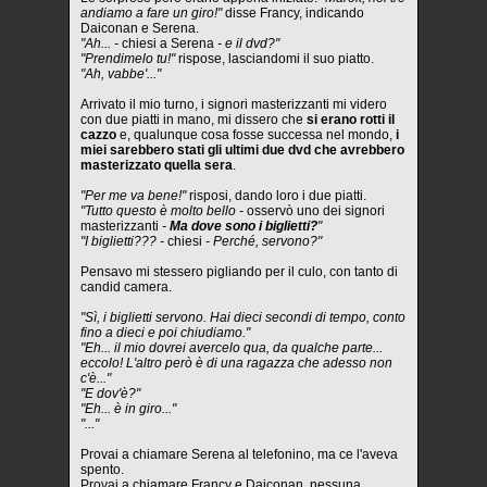
andiamo a fare un giro!"
disse Francy, indicando
Daiconan e Serena.
"Ah... -
chiesi a Serena
- e il dvd?"
"Prendimelo tu!"
rispose, lasciandomi il suo piatto.
"Ah, vabbe'..."
Arrivato il mio turno, i signori masterizzanti mi videro
con due piatti in mano, mi dissero che
si erano rotti il
cazzo
e, qualunque cosa fosse successa nel mondo,
i
miei sarebbero stati gli ultimi due dvd che avrebbero
masterizzato quella sera
.
"Per me va bene!"
risposi, dando loro i due piatti.
"Tutto questo è molto bello -
osservò uno dei signori
masterizzanti
-
Ma dove sono i biglietti?
"
"I biglietti??? -
chiesi
- Perché, servono?"
Pensavo mi stessero pigliando per il culo, con tanto di
candid camera.
"Sì, i biglietti servono. Hai dieci secondi di tempo, conto
fino a dieci e poi chiudiamo."
"Eh... il mio dovrei avercelo qua, da qualche parte...
eccolo! L'altro però è di una ragazza che adesso non
c'è..."
"E dov'è?"
"Eh... è in giro..."
"..."
Provai a chiamare Serena al telefonino, ma ce l'aveva
spento.
Provai a chiamare Francy e Daiconan, nessuna