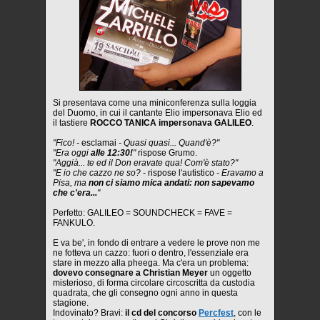
Si presentava come una miniconferenza sulla loggia
del Duomo, in cui il cantante Elio impersonava Elio ed
il tastiere
ROCCO TANICA impersonava GALILEO
.
"Fico! -
esclamai
- Quasi quasi... Quand'è?"
"Era oggi
alle 12:30!
"
rispose Grumo.
"Aggià... te ed il Don eravate qua! Com'è stato?"
"E io che cazzo ne so? -
rispose l'autistico
- Eravamo a
Pisa, ma
non ci siamo mica andati: non sapevamo
che c'era...
"
Perfetto: GALILEO = SOUNDCHECK = FAVE =
FANKULO.
E va be', in fondo di entrare a vedere le prove non me
ne fotteva un cazzo: fuori o dentro, l'essenziale era
stare in mezzo alla pheega. Ma c'era un problema:
dovevo consegnare a Christian Meyer
un oggetto
misterioso, di forma circolare circoscritta da custodia
quadrata, che gli consegno ogni anno in questa
stagione.
Indovinato? Bravi:
il cd del concorso
Percfest
, con le