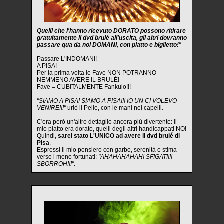
Quelli che l'hanno ricevuto DORATO possono ritirare
gratuitamente il dvd brulé all'uscita, gli altri dovranno
passare qua da noi DOMANI, con piatto e biglietto!
"
Passare L'INDOMANI!
A PISA!
Per la prima volta le Fave NON POTRANNO
NEMMENO AVERE IL BRULÉ!
Fave = CUBITALMENTE Fankulo!!!
"SIAMO A PISA! SIAMO A PISA!!! IO UN CI VOLEVO
VENIRE!!!"
urlò il Pelle, con le mani nei capelli.
C'era però un'altro dettaglio ancora più divertente: il
mio piatto era dorato, quelli degli altri handicappati NO!
Quindi,
sarei stato L'UNICO ad avere il dvd brulé di
Pisa
.
Espressi il mio pensiero con garbo, serenità e stima
verso i meno fortunati:
"AHAHAHAHAH! SFIGATI!!!
SBORROH!!!"
.