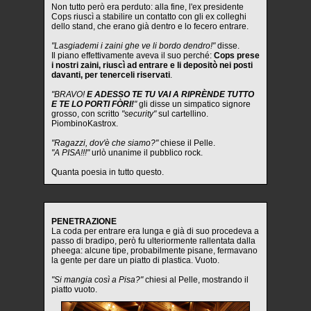
Non tutto però era perduto: alla fine, l'ex presidente
Cops riuscì a stabilire un contatto con gli ex colleghi
dello stand, che erano già dentro e lo fecero entrare.
"Lasgiademi i zaini ghe ve li bordo dendro!"
disse.
Il piano effettivamente aveva il suo perché:
Cops prese
i nostri zaini, riuscì ad entrare e li depositò nei posti
davanti, per tenerceli riservati
.
"BRAVO!
E ADESSO TE TU VAI A RIPRÈNDE TUTTO
E TE LO PORTI FÒRI!
"
gli disse un simpatico signore
grosso, con scritto
"security"
sul cartellino.
PiombinoKastrox.
"Ragazzi, dov'è che siamo?"
chiese il Pelle.
"A PISA!!!"
urlò unanime il pubblico rock.
Quanta poesia in tutto questo.
PENETRAZIONE
La coda per entrare era lunga e già di suo procedeva a
passo di bradipo, però fu ulteriormente rallentata dalla
pheega: alcune tipe, probabilmente pisane, fermavano
la gente per dare un piatto di plastica. Vuoto.
"Si mangia così a Pisa?"
chiesi al Pelle, mostrando il
piatto vuoto.