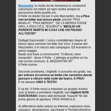
Mazzantini
, in modo da far domenica in condizioni
subumane ed inibire ad ogni nostra sinapsi la
percezione della qualità oro.
Il Pelle mi diede l'ok per il solo Mazzantini, ma
a Pisa
non avrebbe mai messo piede
, perché
"PISA
MAIALA!"
,
"PISA MERDA!"
,
"SE LA MERDA FOSSE
ORO, A PISA C'È IL TESORO!"
e
"
MEGLIO UN
PARENTE MORTO IN CASA CHE UN PISANO
ALL'USCIO!
"
.
Dettagli trascurabili. L'unico contrattempo degno di
rilievo stava semmai nel fatto che Vinci, il paese del
Mazzantini, è in mezzo alla campagna. Ed eravamo in
pieno maggio.
Bastò una frase a convincermi:
"O Marok, vieni
tranquillo! -
disse il Pelle
- L'allergia al polline un ha
mai ucciso nessuno, IL MAZZANTINI SÌ!"
Il Pelle risolve.
Secondo problema, i biglietti: il concerto era gratis, ma
per entrare occorreva un invito che saremmo dovuti
passare a ritirare nella sede del teatro. A PISA!
E ne davano
UNO A TESTA!
E va be', il Pelle riuscì a mandare un gruppo d'amici
suoi al teatro a prendere i biglietti, ma
i biglietti NON
ESISTEVANO
: erano stati dichiarati
"esauriti"
fin dal
primo giorno di apertura. FAVE=FANKULO.
Al diffondersi della notizia su Internet, esplosero risse,
massacri, devastazioni, saccheggi e PiombinoKastrox.