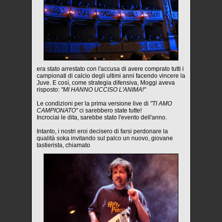
era stato arrestato con l'accusa di avere comprato tutti i
campionati di calcio degli ultimi anni facendo vincere la
Juve. E così, come strategia difensiva, Moggi aveva
risposto:
"MI HANNO UCCISO L'ANIMA!"
Le condizioni per la prima versione live di
"TI AMO
CAMPIONATO"
ci sarebbero state tutte!
Incrociai le dita, sarebbe stato l'evento dell'anno.
Intanto, i nostri eroi decisero di farsi perdonare la
qualità soka invitando sul palco un nuovo, giovane
tastierista, chiamato