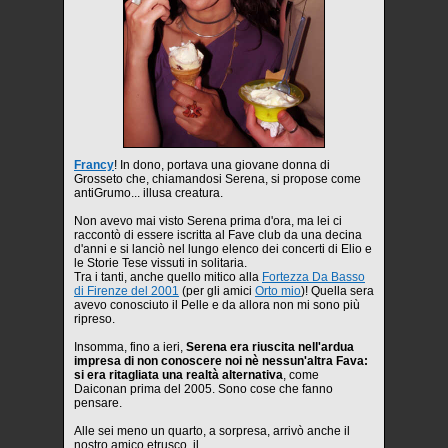
Francy
! In dono, portava una giovane donna di
Grosseto che, chiamandosi Serena, si propose come
antiGrumo... illusa creatura.
Non avevo mai visto Serena prima d'ora, ma lei ci
raccontò di essere iscritta al Fave club da una decina
d'anni e si lanciò nel lungo elenco dei concerti di Elio e
le Storie Tese vissuti in solitaria.
Tra i tanti, anche quello mitico alla
Fortezza Da Basso
di Firenze del 2001
(per gli amici
Orto mio
)! Quella sera
avevo conosciuto il Pelle e da allora non mi sono più
ripreso.
Insomma, fino a ieri,
Serena era riuscita nell'ardua
impresa di non conoscere noi nè nessun'altra Fava:
si era ritagliata una realtà alternativa
, come
Daiconan prima del 2005. Sono cose che fanno
pensare.
Alle sei meno un quarto, a sorpresa, arrivò anche il
nostro amico etrusco, il