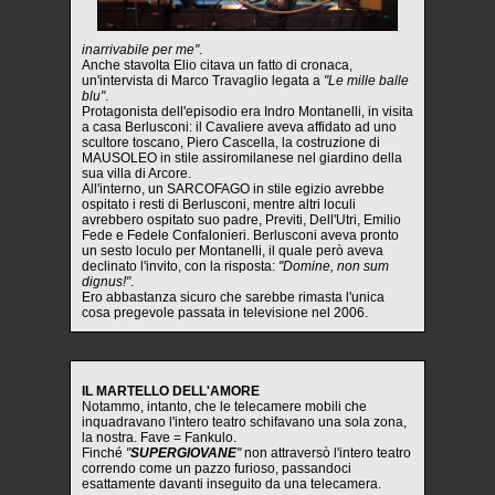
inarrivabile per me"
.
Anche stavolta Elio citava un fatto di cronaca,
un'intervista di Marco Travaglio legata a
"Le mille balle
blu"
.
Protagonista dell'episodio era Indro Montanelli, in visita
a casa Berlusconi: il Cavaliere aveva affidato ad uno
scultore toscano, Piero Cascella, la costruzione di
MAUSOLEO in stile assiromilanese nel giardino della
sua villa di Arcore.
All'interno, un SARCOFAGO in stile egizio avrebbe
ospitato i resti di Berlusconi, mentre altri loculi
avrebbero ospitato suo padre, Previti, Dell'Utri, Emilio
Fede e Fedele Confalonieri. Berlusconi aveva pronto
un sesto loculo per Montanelli, il quale però aveva
declinato l'invito, con la risposta:
"Domine, non sum
dignus!"
.
Ero abbastanza sicuro che sarebbe rimasta l'unica
cosa pregevole passata in televisione nel 2006.
IL MARTELLO DELL'AMORE
Notammo, intanto, che le telecamere mobili che
inquadravano l'intero teatro schifavano una sola zona,
la nostra. Fave = Fankulo.
Finché
"
SUPERGIOVANE
"
non attraversò l'intero teatro
correndo come un pazzo furioso, passandoci
esattamente davanti inseguito da una telecamera.