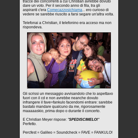
tracce dei concorrenti a cui Christian avrebbe dovuto
dare un voto. Per il secondo anno di fila, tra gli
aspiranti c'era
Comecazzosichiama
... ero curioso di
vedere se sarebbe riuscito a farsi segare un'altra volta.
Telefonai a Christian, il telefonino era acceso ma non
rispondeva.
Gli scrissi un messaggio avvisandolo che lo aspettavo
fuori con il cd e non avrebbe neanche dovuto
infrangere il fave=fankulo facendomi entrare: sarebbe
bastato mandare qualcuno da me, rigorosamente
maaaaaskio, prima dopo o durante il concerto.
E Christian Meyer rispose:
"
SPEDISCIMELO!
"
Perfetto.
Percfest = Galileo = Soundcheck = FAVE = FANKULO!