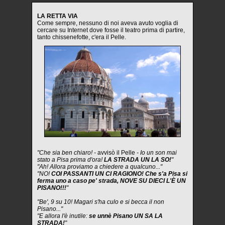
LA RETTA VIA
Come sempre, nessuno di noi aveva avuto voglia di
cercare su Internet dove fosse il teatro prima di partire,
tanto chissenefotte, c'era il Pelle.
"Che sia ben chiaro! -
avvisò il Pelle
- Io un son mai
stato a Pisa prima d'ora!
LA STRADA UN LA SO!
"
"Ah! Allora proviamo a chiedere a qualcuno..."
"NO!
COI PASSANTI UN CI RAGIONO! Che s'a Pisa si
ferma uno a caso pe' strada, NOVE SU DIECI L'È UN
PISANO!!!
"
"Be', 9 su 10! Magari s'ha culo e si becca il non
Pisano..."
"E allora l'è inutile:
se unnè Pisano UN SA LA
STRADA!
"