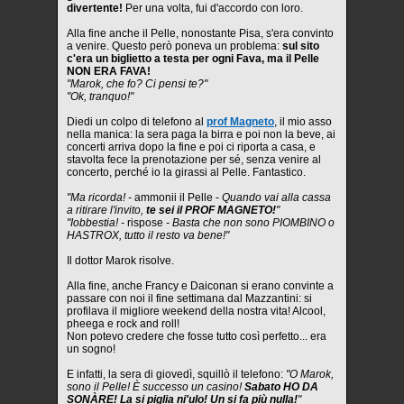
divertente!
Per una volta, fui d'accordo con loro.
Alla fine anche il Pelle, nonostante Pisa, s'era convinto
a venire. Questo però poneva un problema:
sul sito
c'era un biglietto a testa per ogni Fava, ma il Pelle
NON ERA FAVA!
"Marok, che fo? Ci pensi te?"
"Ok, tranquo!"
Diedi un colpo di telefono al
prof Magneto
, il mio asso
nella manica: la sera paga la birra e poi non la beve, ai
concerti arriva dopo la fine e poi ci riporta a casa, e
stavolta fece la prenotazione per sé, senza venire al
concerto, perché io la girassi al Pelle. Fantastico.
"Ma ricorda! -
ammonii il Pelle -
Quando vai alla cassa
a ritirare l'invito,
te sei il PROF MAGNETO!
"
"Iobbestia! -
rispose
- Basta che non sono PIOMBINO o
HASTROX, tutto il resto va bene!"
Il dottor Marok risolve.
Alla fine, anche Francy e Daiconan si erano convinte a
passare con noi il fine settimana dal Mazzantini: si
profilava il migliore weekend della nostra vita! Alcool,
pheega e rock and roll!
Non potevo credere che fosse tutto così perfetto... era
un sogno!
E infatti, la sera di giovedì, squillò il telefono:
"O Marok,
sono il Pelle! È successo un casino!
Sabato HO DA
SONÀRE! La si piglia ni'ulo! Un si fa più nulla!
"