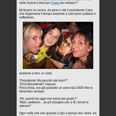
siete riusciti a beccare
Cops
per entrare?"
Mi fecero un cenno, mi girai e vidi il presidente Cops
che ingannava il tempo assieme a cani porci puttane e
vaffankulo,
assieme a loro, in coda.
"Presidente! Ma perché stai fuori?"
"EGS Bresidente!"
rispose.
Porca troia, era già passato un anno dal 2005! Me lo
dimentico sempre.
"Ah, quindi da oggi non lavori più gratis?"
"Mah, vediamo... se g'è bisogno sdo a fà i brulé lo
sdesso!"
Ogni volta che uno guarda Cops e pensa che, forse, tra