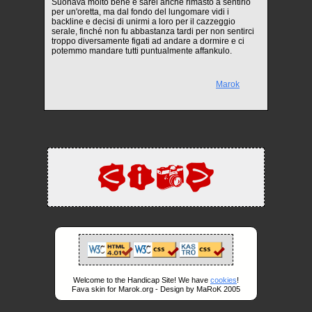
Suonava molto bene e sarei anche rimasto a sentirlo
per un'oretta, ma dal fondo del lungomare vidi i
backline e decisi di unirmi a loro per il cazzeggio
serale, finché non fu abbastanza tardi per non sentirci
troppo diversamente figati ad andare a dormire e ci
potemmo mandare tutti puntualmente affankulo.
Marok
Welcome to the Handicap Site! We have
cookies
!
Fava skin for Marok.org - Design by MaRoK 2005