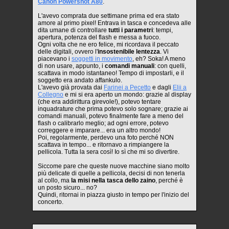
Canon Powershot A80
.
L'avevo comprata due settimane prima ed era stato
amore al primo pixel! Entrava in tasca e concedeva alle
dita umane di controllare
tutti i parametri
: tempi,
apertura, potenza del flash e messa a fuoco.
Ogni volta che ne ero felice, mi ricordava il peccato
delle digitali, ovvero l'
insostenibile lentezza
. Vi
piacevano i
soggetti in movimento
, eh? Soka! A meno
di non usare, appunto, i
comandi manuali
: con quelli,
scattava in modo istantaneo! Tempo di impostarli, e il
soggetto era andato affankulo.
L'avevo già provata dai
Farinei a Pecetto
e dagli
Elii a
Collegno
e mi si era aperto un mondo: grazie al display
(che era addirittura girevole!), potevo tentare
inquadrature che prima potevo solo sognare; grazie ai
comandi manuali, potevo finalmente fare a meno del
flash o calibrarlo meglio; ad ogni errore, potevo
correggere e imparare... era un altro mondo!
Poi, regolarmente, perdevo una foto perché NON
scattava in tempo... e ritornavo a rimpiangere la
pellicola. Tutta la sera così! Io sì che mi so divertire.
Siccome pare che queste nuove macchine siano molto
più delicate di quelle a pellicola, decisi di non tenerla
al collo, ma
la misi nella tasca dello zaino
, perché è
un posto sicuro... no?
Quindi, ritornai in piazza giusto in tempo per l'inizio del
concerto.