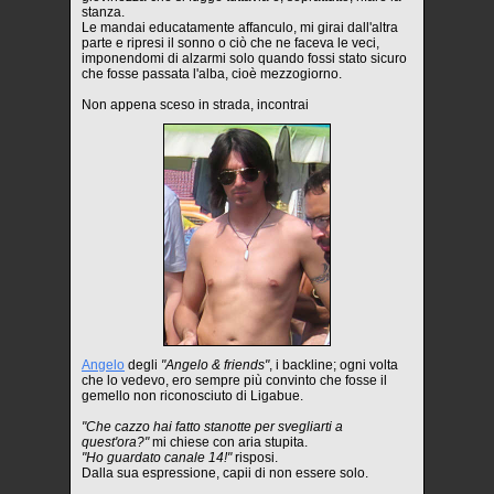
stanza.
Le mandai educatamente affanculo, mi girai dall'altra
parte e ripresi il sonno o ciò che ne faceva le veci,
imponendomi di alzarmi solo quando fossi stato sicuro
che fosse passata l'alba, cioè mezzogiorno.
Non appena sceso in strada, incontrai
Angelo
degli
"Angelo & friends"
, i backline; ogni volta
che lo vedevo, ero sempre più convinto che fosse il
gemello non riconosciuto di Ligabue.
"Che cazzo hai fatto stanotte per svegliarti a
quest'ora?"
mi chiese con aria stupita.
"Ho guardato canale 14!"
risposi.
Dalla sua espressione, capii di non essere solo.