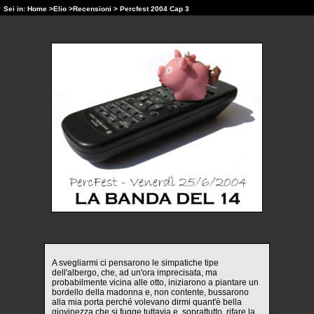
Sei in:
Home
>
Elio
>
Recensioni
> Percfest 2004 Cap 3
A svegliarmi ci pensarono le simpatiche tipe
dell'albergo, che, ad un'ora imprecisata, ma
probabilmente vicina alle otto, iniziarono a piantare un
bordello della madonna e, non contente, bussarono
alla mia porta perché volevano dirmi quant'è bella
giovinezza che si fugge tuttavia e, soprattutto, rifare la