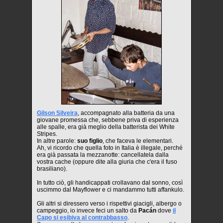
Gilson Silveira
, accompagnato alla batteria da una
giovane promessa che, sebbene priva di esperienza
alle spalle, era già meglio della batterista dei White
Stripes.
In altre parole:
suo figlio
, che faceva le elementari.
Ah, vi ricordo che quella foto in Italia è illegale, perché
era già passata la mezzanotte: cancellatela dalla
vostra cache (oppure dite alla giuria che c'era il fuso
brasiliano).
In tutto ciò, gli handicappati crollavano dal sonno, così
uscimmo dal Mayflower e ci mandammo tutti affankulo.
Gli altri si diressero verso i rispettivi giacigli, albergo o
campeggio, io invece feci un salto da
Pacán
dove
il
Capo si esibiva al contrabbasso
.