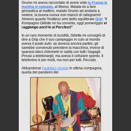
Grumo mi aveva raccontato di avere visto
la Frappa la
mattina in spiaggia
, al fitness. Malata lei a fare
ginnastica al mattino, malato Grumo ad andarla a
vedere, la buona nuova non mancò di rallegrarmi!
Almeno quanto l'inatteso sms dello squilibrato
Grip
:
"Il
Kompagno Gillette mi ha convinto, oggi pomeriggio
vi
raggiungo anch'io al Percfest!
"
In un raro momento di lucidità, Gillette mi consigliò di
dire a Grip che il suo campeggio in culo al mondo
aveva il posto auto: se doveva ancora partire, gli
sarebbe convenuto prendere la macchina, invece di
spararsi dieci chilometri in salita con tutti i bagagli.
Provai a telefonargli, ma aveva il cellulare spento. Il
telefonino è per molti, ma non per tutti. Peccato.
Abbandonai
l'autistico Grumo
in ottima compagnia,
quella del pandeiro del