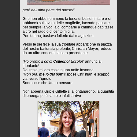
però dall'altra parte del paese!"
Grip non ebbe nemmeno la forza di bestemmiare e si
abbioccò sul tavolo delle magliette, facendo passare
per sempre la voglia di comparle a chiunque capitasse
a tiro nel raggio di cento miglia.
Per fortuna, bastava fotterle dal magazzino.
Verso le sei fece la sua trionfale apparizione in piazza
del nostro batterista preferito, Christian Meyer, reduce
da un altro concerto la sera precedente.
"Ho pronto
il cd di Collegno!
Eccolo!"
annunciai,
trionfante!
Del resto, mi era costato una notte insonne.
"Non ora,
me lo dai poi!
"
rispose Christian, e scappò
via, verso l'ignoto.
Sono cose che fanno pensare.
Non appena Grip e Gillette si allontanarono, la quantità
di pheega poté salire e infatti arrivò