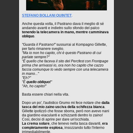
STEFANO BOLLANI QUINTET
.
Anche questa volta, il Pastrano dava il meglio di sé
andando avanti e indietro sullo sfondo del palco
tenendo la telecamera in mano, mentre camminava
obliquo
.
"Guarda il Pastrano!"
sussurrai al Kompagno Gillette,
per farlo rimanere sveglio.
"Ma io non ho capito, chi è questo Pastrano di cui
parlate sempre?"
"È quello che faceva il sito del Percfest con Frontpage
prima che arrivassi io, ora non ho capito che cazzo
faccia comunque lo vedo sempre con una telecamera
in mano..."
"Eh?"
"È
quello obliquo!
"
"Ah, ho capito!"
Basta essere chiari nella vita.
Dopo un po', l'autistico Grumo mi fece notare che
dalla
tasca del mio zaino usciva della schifezza bianca
.
Gillette ipotizzò che fosse sborra, però non avevo nani
da giardino eiaculanti e schizzanti dentro lo zaino!
Così, decisi di aprire per dare un'occhiata.
La crema solare
, che tenevo nella tasca davanti,
era
completamente esplosa
, insozzando tutto l'interno
irrimediabilmente.