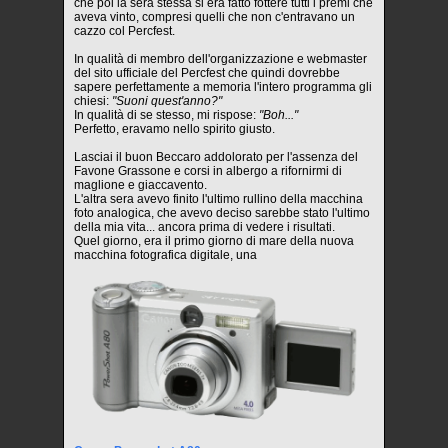
che poi la sera stessa si era fatto fottere tutti i premi che
aveva vinto, compresi quelli che non c'entravano un
cazzo col Percfest.
In qualità di membro dell'organizzazione e webmaster
del sito ufficiale del Percfest che quindi dovrebbe
sapere perfettamente a memoria l'intero programma gli
chiesi:
"Suoni quest'anno?"
In qualità di se stesso, mi rispose:
"Boh..."
Perfetto, eravamo nello spirito giusto.
Lasciai il buon Beccaro addolorato per l'assenza del
Favone Grassone e corsi in albergo a rifornirmi di
maglione e giaccavento.
L'altra sera avevo finito l'ultimo rullino della macchina
foto analogica, che avevo deciso sarebbe stato l'ultimo
della mia vita... ancora prima di vedere i risultati.
Quel giorno, era il primo giorno di mare della nuova
macchina fotografica digitale, una