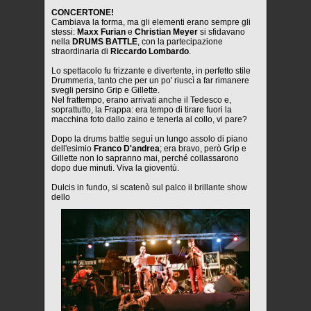
CONCERTONE!
Cambiava la forma, ma gli elementi erano sempre gli
stessi:
Maxx Furian
e
Christian Meyer
si sfidavano
nella
DRUMS BATTLE
, con la partecipazione
straordinaria di
Riccardo Lombardo
.
Lo spettacolo fu frizzante e divertente, in perfetto stile
Drummeria, tanto che per un po' riuscì a far rimanere
svegli persino Grip e Gillette.
Nel frattempo, erano arrivati anche il Tedesco e,
soprattutto, la Frappa: era tempo di tirare fuori la
macchina foto dallo zaino e tenerla al collo, vi pare?
Dopo la drums battle seguì un lungo assolo di piano
dell'esimio
Franco D'andrea
; era bravo, però Grip e
Gillette non lo sapranno mai, perché collassarono
dopo due minuti. Viva la gioventù.
Dulcis in fundo, si scatenò sul palco il brillante show
dello