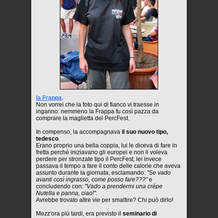
la Frappa
.
Non vorrei che la foto qui di fianco vi traesse in
inganno: nemmeno la Frappa fu così pazza da
comprare la maglietta del PercFest.
In compenso, la accompagnava
il suo nuovo tipo,
tedesco
.
Erano proprio una bella coppia, lui le diceva di fare in
fretta perché iniziavano gli europei e non li voleva
perdere per stronzate tipo il PercFest, lei invece
passava il tempo a fare il conto delle calorie che aveva
assunto durante la giornata, esclamando:
"Se vado
avanti così ingrasso, come posso fare???"
e
concludendo con:
"Vado a prendermi una crépe
Nutella e panna, ciao!"
.
Avrebbe trovato altre vie per smaltire? Chi può dirlo!
Mezz'ora più tardi, era previsto il
seminario di