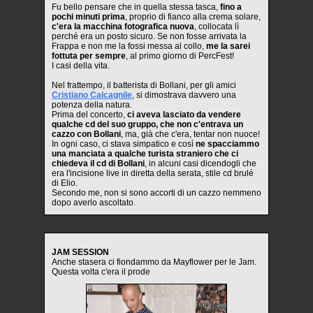
Fu bello pensare che in quella stessa tasca,
fino a
pochi minuti prima
, proprio di fianco alla crema solare,
c'era la macchina fotografica nuova
, collocata lì
perché era un posto sicuro. Se non fosse arrivata la
Frappa e non me la fossi messa al collo,
me la sarei
fottuta per sempre
, al primo giorno di PercFest!
I casi della vita.
Nel frattempo, il batterista di Bollani, per gli amici
Cristiano Calcagnile
, si dimostrava davvero una
potenza della natura.
Prima del concerto,
ci aveva lasciato da vendere
qualche cd del suo gruppo, che non c'entrava un
cazzo con Bollani
, ma, già che c'era, tentar non nuoce!
In ogni caso, ci stava simpatico e così
ne spacciammo
una manciata a qualche turista straniero che ci
chiedeva il cd di Bollani
, in alcuni casi dicendogli che
era l'incisione live in diretta della serata, stile cd brulé
di Elio.
Secondo me, non si sono accorti di un cazzo nemmeno
dopo averlo ascoltato.
JAM SESSION
Anche stasera ci fiondammo da Mayflower per le Jam.
Questa volta c'era il prode