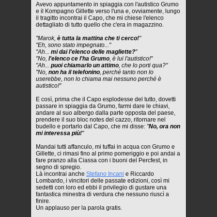
Avevo appuntamento in spiaggia con l'autistico Grumo
e il Kompagno Gillette verso l'una e, ovviamente, lungo
il tragitto incontrai il Capo, che mi chiese l'elenco
dettagliato di tutto quello che c'era in magazzino.
"Marok,
è tutta la mattina che ti cerco!
"
"Eh, sono stato impegnato..."
"Ah...
mi dai l'elenco delle magliette?
"
"No,
l'elenco ce l'ha Grumo
, è lui l'autistico!"
"Ah...
puoi chiamarlo un attimo
, che lo porti qua?"
"No,
non ha il telefonino
, perché tanto non lo
userebbe, non lo chiama mai nessuno perché è
autistico!"
E così, prima che il Capo esplodesse del tutto, dovetti
passare in spiaggia da Grumo, farmi dare le chiavi,
andare al suo albergo dalla parte opposta del paese,
prendere il suo bloc notes del cazzo, ritornare nel
budello e portarlo dal Capo, che mi disse:
"
No, ora non
mi interessa più!
"
Mandai tutti affanculo, mi tuffai in acqua con Grumo e
Gillette, ci rimasi fino al primo pomeriggio e poi andai a
fare pranzo alla Ciassa con i buoni del Percfest, in
segno di spregio.
Là incontrai anche
Stefano Incani
e Riccardo
Lombardo, i vincitori delle passate edizioni, così mi
sedetti con loro ed ebbi il privilegio di gustare una
fantastica minestra di verdura che nessuno riuscì a
finire.
Un applauso per la parola gratis.