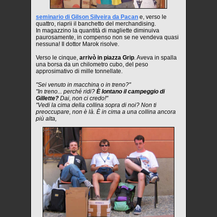
seminario di Gilson Silveira da Pacan
e, verso le
quattro, riaprii il banchetto del merchandising.
In magazzino la quantità di magliette diminuiva
paurosamente, in compenso non se ne vendeva quasi
nessuna! Il dottor Marok risolve.
Verso le cinque,
arrivò in piazza Grip
. Aveva in spalla
una borsa da un chilometro cubo, del peso
approsimativo di mille tonnellate.
"Sei venuto in macchina o in treno?"
"In treno... perché ridi?
È lontano il campeggio di
Gillette?
Dai, non ci credo!"
"Vedi la cima della collina sopra di noi? Non ti
preoccupare, non è là. È in cima a una collina ancora
più alta,